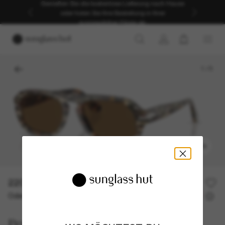
Genießen Sie die kostenlose Lieferung nach Hause
oder holen Sie Ihre Bestellung in Ihrer
ausgewählten Filiale ab.
1
/
5
ANPROBIEREN
220,50€
315,00€
30% off
Oder 3 Raten ab
0% effektiver Jahreszins mit
73,50 €
Persol