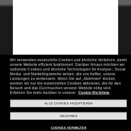
Tritt der Sunglass Hut-
Community bei!
Möchtest du Zugang zu VIP-Events, exklusiven
Empfehlungen und Angeboten wie € 10 Rabatt*
auf deinen nächsten Einkauf? Abonniere unseren
Newsletter *Es gelten unsere AGB
Wir verwenden essenzielle Cookies und ähnliche Verfahren, damit
Subscribe!
unsere Website effizient funktioniert.
Darüber hinaus möchten wir
optionale Cookies und ähnliche Technologien für Analyse-, Social
Media- und Marketingzwecke setzen, die uns helfen, unsere
Leistungen zu verbessern.
Wenn Sie auf „Ablehnen“ klicken,
werden wir nur die essenziellen Cookies aktivieren, die für den
Besuch und das Durchsuchen unserer Website nötig sind.
Shopping online
Erfahren Sie mehr darüber in unserer
Cookie-Richtlinie
.
ALLE COOKIES AKZEPTIEREN
Brands
ABLEHNEN
COOKIES VERWALTEN