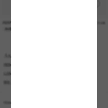
PERSOL
PERSOL
26,00€
37,00€
NUR ONLINE
NUR ONLINE
Anzeigen nach
PERSOL SONNENBRILLEN
LUXURIÖSE SONNENBRILLEN
GENDER
BIS ZU 50% RABATT*
Homepage
/
Persol
/
PO3369S