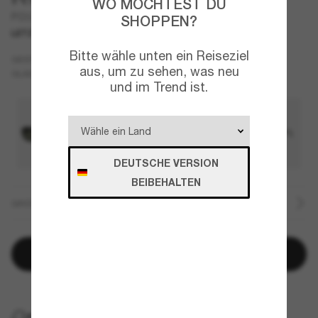
WO MÖCHTEST DU
PO3369S
SHOPPEN?
LETZTE CHANCE
NUR ONLINE
Bitte wähle unten ein Reiseziel
Mehrfarbig
GESTELL
aus, um zu sehen, was neu
Braun
Polarisiert
GLÄSER
und im Trend ist.
DEUTSCHE VERSION
BEIBEHALTEN
GRÖSSE
In den Warenkorb
KOSTENLOSE LIEFERUNG NACH HAUSE