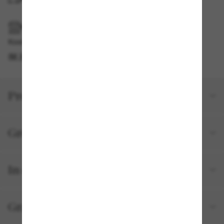
IM GESCHÄFT ABHOLEN
Kostenlose Abholung verfügbar
IM STORE FINDEN
Produktdetails
Größe und Passform
In deiner Bestellung inbegriffen
Gratisversand und -Retouren