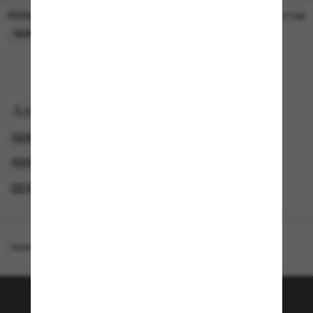
PERSOL
PERSOL
26,00€
37,00€
NUR ONLINE
NUR ONLINE
Anzeigen nach
GENDER
LUXURIÖSE SONNENBRILLEN
PERSOL HERREN SONNENBRILLEN
DESIGNER-SONNENBRILLENMARKEN
Homepage
/
Persol
/
PO3367S