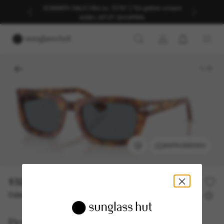
SOMMER-SALE | Bis zu -50%* | *Es gelten unsere
AGB | JETZT SHOPPEN
1
/
5
ANPROBIEREN
132,50€
265,00€
50% off
Oder 3 Raten ab
0% effektiver Jahreszins mit
44,17 €
Persol