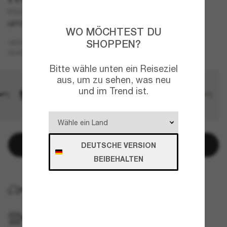
PO3367S
LETZTE CHANCE
NUR ONLINE
WO MÖCHTEST DU
Tortoise
SHOPPEN?
GESTELL
Blau
GLÄSER
Bitte wähle unten ein Reiseziel
aus, um zu sehen, was neu
und im Trend ist.
In den Warenkorb
DEUTSCHE VERSION
BEIBEHALTEN
KOSTENLOSE LIEFERUNG NACH HAUSE
IM GESCHÄFT ABHOLEN