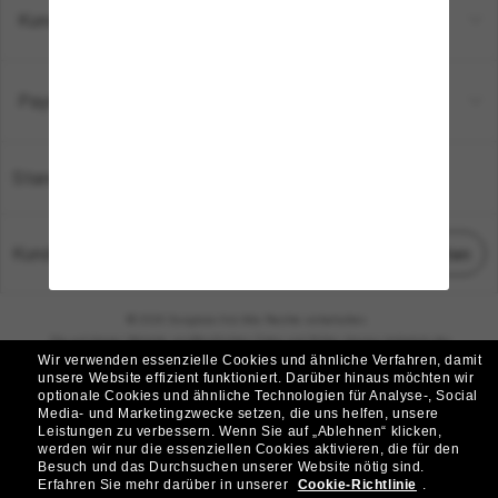
Kundenservice
Payment Methods
Standort:
Deutschland
Kundenservice
Chat starten
© 2026 Sunglass Hut Alle Rechte vorbehalten.
Die auf dieser Website veröffentlichten Fotos und Bilder dienen lediglich der
Wir verwenden essenzielle Cookies und ähnliche Verfahren, damit
Veranschaulichung.
unsere Website effizient funktioniert.
Darüber hinaus möchten wir
optionale Cookies und ähnliche Technologien für Analyse-, Social
|
|
Cookie-Richtlinie
Datenschutzbestimmungen
Media- und Marketingzwecke setzen, die uns helfen, unsere
Leistungen zu verbessern.
Wenn Sie auf „Ablehnen“ klicken,
werden wir nur die essenziellen Cookies aktivieren, die für den
|
|
Besuch und das Durchsuchen unserer Website nötig sind.
Geschäftsbedingungen
AdChoices
Erfahren Sie mehr darüber in unserer
Cookie-Richtlinie
.