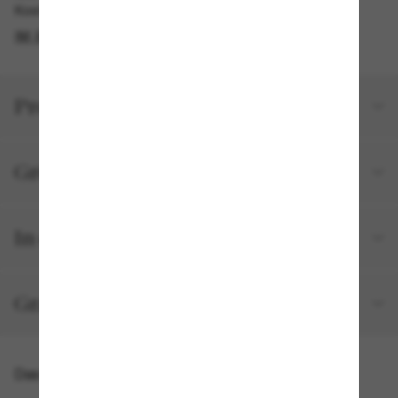
Kostenlose Abholung verfügbar
IM STORE FINDEN
Produktdetails
Größe und Passform
In deiner Bestellung inbegriffen
Gratisversand und -Retouren
Das könnte dir auch gefallen