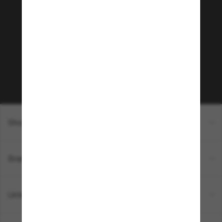
Tritt der Sunglass Hut-
Community bei!
Möchtest du Zugang zu VIP-Events, exklusiven
Empfehlungen und Angeboten wie € 10 Rabatt*
auf deinen nächsten Einkauf? Abonniere unseren
Newsletter *Es gelten unsere AGB
Subscribe!
Shopping online
Brands
Unternehmen