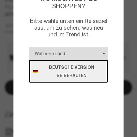
SHOPPEN?
PO3332S Francis
LETZTE CHANCE
NUR ONLINE
Bitte wähle unten ein Reiseziel
Tortoise
GESTELL
aus, um zu sehen, was neu
Braun
GLÄSER
und im Trend ist.
DEUTSCHE VERSION
BEIBEHALTEN
In den Warenkorb
KOSTENLOSE LIEFERUNG NACH HAUSE
IM GESCHÄFT ABHOLEN