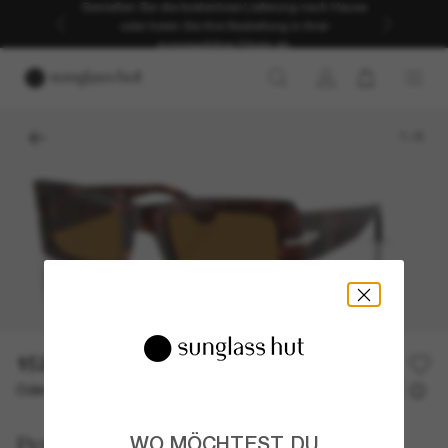
Genießen Sie die kostenlose Lieferung nach Hause
oder holen Sie Ihre Bestellung in Ihrer
ausgewählten Filiale ab.
1
/
6
152,50€
305,00€
50% off
Oder 3 Raten ab
0% effektiver Jahreszins mit
50,83 €
Persol
WO MÖCHTEST DU