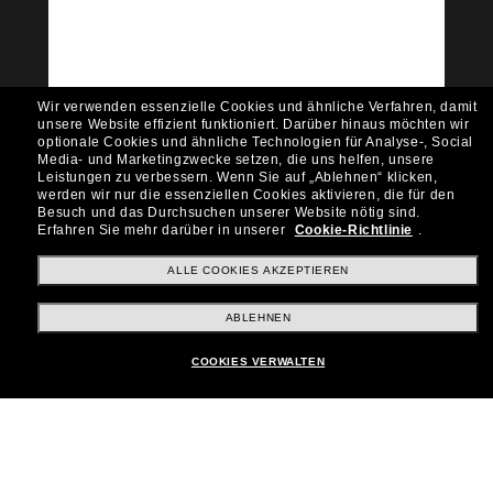
Möchtest du Zugang zu VIP-Events, exklusiven
Empfehlungen und Angeboten wie € 10 Rabatt*
auf deinen nächsten Einkauf? Abonniere unseren
Newsletter *Es gelten unsere AGB
Wir verwenden essenzielle Cookies und ähnliche Verfahren, damit
Subscribe!
unsere Website effizient funktioniert.
Darüber hinaus möchten wir
optionale Cookies und ähnliche Technologien für Analyse-, Social
Media- und Marketingzwecke setzen, die uns helfen, unsere
Leistungen zu verbessern.
Wenn Sie auf „Ablehnen“ klicken,
werden wir nur die essenziellen Cookies aktivieren, die für den
Besuch und das Durchsuchen unserer Website nötig sind.
Shopping online
Erfahren Sie mehr darüber in unserer
Cookie-Richtlinie
.
ALLE COOKIES AKZEPTIEREN
Brands
ABLEHNEN
COOKIES VERWALTEN
Unternehmen
Kundenservice