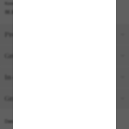
Kostenlose Abholung verfügbar
IM STORE FINDEN
Produktdetails
Größe und Passform
In deiner Bestellung inbegriffen
Gratisversand und -Retouren
Das könnte dir auch gefallen