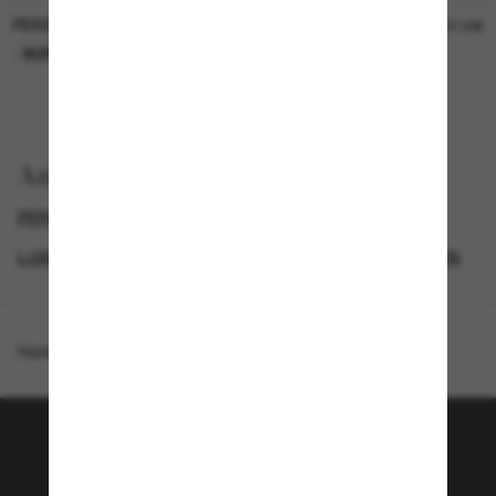
PERSOL
PERSOL
26,00€
37,00€
NUR ONLINE
NUR ONLINE
Anzeigen nach
PERSOL SONNENBRILLEN
HERREN SONNENBRILLEN
LUXURIÖSE SONNENBRILLEN
DAMEN SONNENBRILLEN
Homepage
/
Persol
/
PO3332S Francis
Tritt der Sunglass Hut-
Community bei!