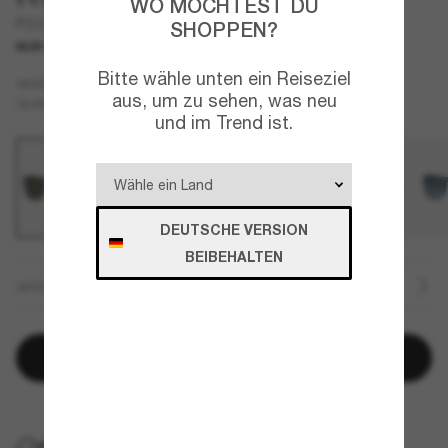
WO MÖCHTEST DU
PO3316S
SHOPPEN?
NUR ONLINE
Bitte wähle unten ein Reiseziel
Schwarz
GESTELL
aus, um zu sehen, was neu
Grün
GLÄSER
und im Trend ist.
DEUTSCHE VERSION
BEIBEHALTEN
GRÖSSE
In den Warenkorb
KOSTENLOSE LIEFERUNG NACH HAUSE