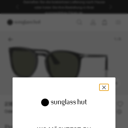
Genießen Sie die kostenlose Lieferung nach Hause
oder holen Sie Ihre Bestellung in Ihrer
ausgewählten Filiale ab.
1
/
6
ANPROBIEREN
235,00€
Oder 3 Raten ab
0% effektiver Jahreszins mit
78,33 €
Persol