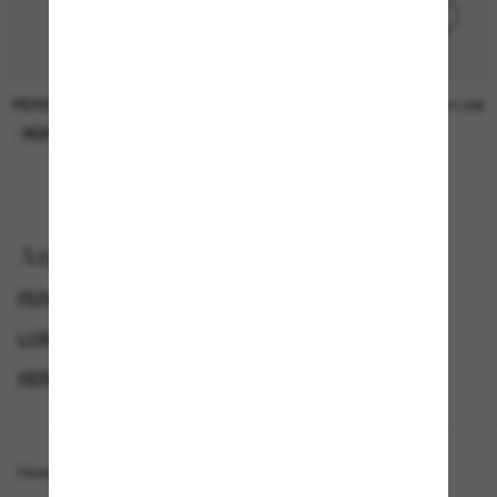
PERSOL
PERSOL
26,00€
37,00€
NUR ONLINE
NUR ONLINE
Anzeigen nach
PERSOL SONNENBRILLEN
LUXURIÖSE SONNENBRILLEN
HERREN SONNENBRILLEN
DAMEN SONNENBRILLEN
Homepage
/
Persol
/
PO3316S