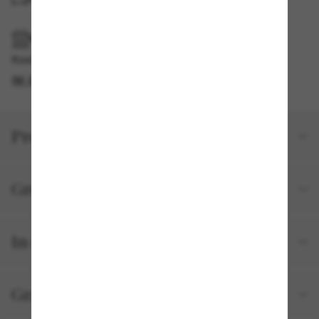
IM GESCHÄFT ABHOLEN
Kostenlose Abholung verfügbar
IM STORE FINDEN
Produktdetails
Größe und Passform
In deiner Bestellung inbegriffen
Gratisversand und -Retouren