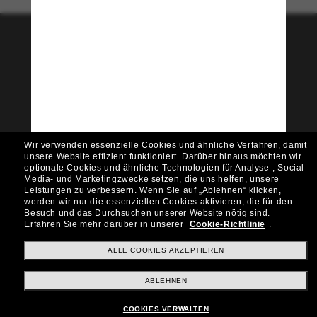
Tritt der Sunglass Hut-
Community bei!
Möchtest du Zugang zu VIP-Events, exklusiven
Empfehlungen und Angeboten wie € 10 Rabatt*
auf deinen nächsten Einkauf? Abonniere unseren
Newsletter *Es gelten unsere AGB
Wir verwenden essenzielle Cookies und ähnliche Verfahren, damit
Subscribe!
unsere Website effizient funktioniert.
Darüber hinaus möchten wir
optionale Cookies und ähnliche Technologien für Analyse-, Social
Media- und Marketingzwecke setzen, die uns helfen, unsere
Leistungen zu verbessern.
Wenn Sie auf „Ablehnen“ klicken,
werden wir nur die essenziellen Cookies aktivieren, die für den
Besuch und das Durchsuchen unserer Website nötig sind.
Shopping online
Erfahren Sie mehr darüber in unserer
Cookie-Richtlinie
.
ALLE COOKIES AKZEPTIEREN
Brands
ABLEHNEN
COOKIES VERWALTEN