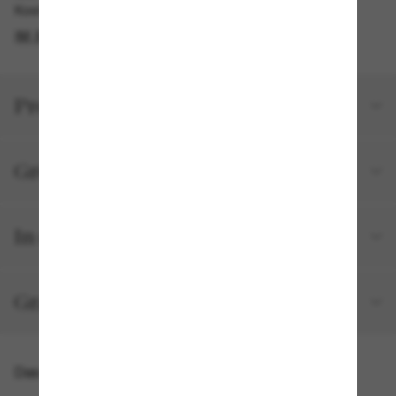
Kostenlose Abholung verfügbar
IM STORE FINDEN
Produktdetails
Größe und Passform
In deiner Bestellung inbegriffen
Gratisversand und -Retouren
Das könnte dir auch gefallen