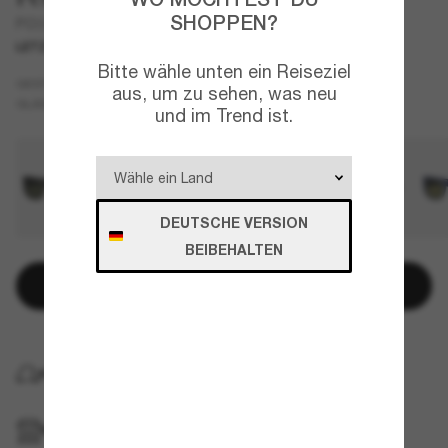
SHOPPEN?
PO3308S
LETZTE CHANCE
NUR ONLINE
Bitte wähle unten ein Reiseziel
Grau
GESTELL
aus, um zu sehen, was neu
Schwarz
Polarisiert
GLÄSER
und im Trend ist.
DEUTSCHE VERSION
BEIBEHALTEN
In den Warenkorb
KOSTENLOSE LIEFERUNG NACH HAUSE
IM GESCHÄFT ABHOLEN