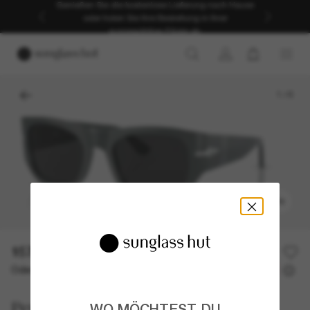
Genießen Sie die kostenlose Lieferung nach Hause
oder holen Sie Ihre Bestellung in Ihrer
ausgewählten Filiale ab.
1
/
6
ANPROBIEREN
157,50€
315,00€
50% off
Oder 3 Raten ab
0% effektiver Jahreszins mit
52,50 €
Persol
WO MÖCHTEST DU