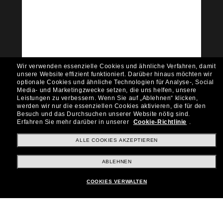
Tritt der Sunglass Hut-
Community bei!
Möchtest du Zugang zu VIP-Events, exklusiven
Empfehlungen und Angeboten wie € 10 Rabatt*
auf deinen nächsten Einkauf? Abonniere unseren
Newsletter *Es gelten unsere AGB
Wir verwenden essenzielle Cookies und ähnliche Verfahren, damit
Subscribe!
unsere Website effizient funktioniert.
Darüber hinaus möchten wir
optionale Cookies und ähnliche Technologien für Analyse-, Social
Media- und Marketingzwecke setzen, die uns helfen, unsere
Leistungen zu verbessern.
Wenn Sie auf „Ablehnen“ klicken,
werden wir nur die essenziellen Cookies aktivieren, die für den
Besuch und das Durchsuchen unserer Website nötig sind.
Shopping online
Erfahren Sie mehr darüber in unserer
Cookie-Richtlinie
.
ALLE COOKIES AKZEPTIEREN
Brands
ABLEHNEN
COOKIES VERWALTEN
Unternehmen