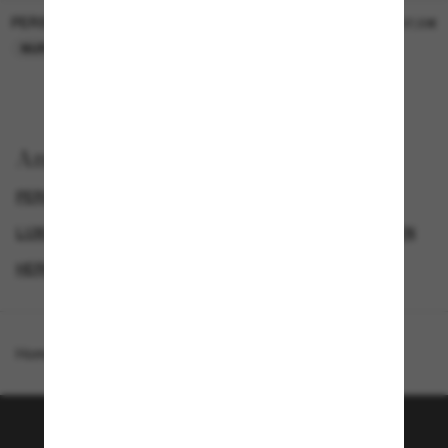
PERSOL
PERSOL
26,00€
37,00€
NUR ONLINE
NUR ONLINE
Anzeigen nach
PERSOL SONNENBRILLEN
LUXURIÖSE SONNENBRILLEN
DAMEN SONNENBRILLEN
HERREN SONNENBRILLEN
Homepage
/
Persol
/
PO3308S