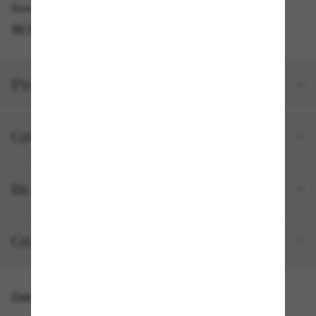
Kostenlose Abholung am selben Tag verfügbar
IM STORE FINDEN
Produktdetails
Größe und Passform
In deiner Bestellung inbegriffen
Gratisversand und -Retouren
Das könnte dir auch gefallen