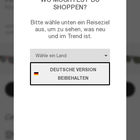
SHOPPEN?
PO3292S
Bitte wähle unten ein Reiseziel
Grau
GESTELL
aus, um zu sehen, was neu
Blau
GLÄSER
und im Trend ist.
DEUTSCHE VERSION
BEIBEHALTEN
In den Warenkorb
KOSTENLOSE LIEFERUNG NACH HAUSE
IM GESCHÄFT ABHOLEN