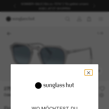
SOMMER-SALE | Bis zu -50%* | *Es gelten unsere
AGB | JETZT SHOPPEN
1
/
6
ANPROBIEREN
275,00€
Oder 3 Raten ab
0% effektiver Jahreszins mit
91,67 €
Persol
WO MÖCHTEST DU