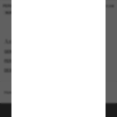
PERSOL
PERSOL
26,00€
37,00€
NUR ONLINE
NUR ONLINE
Anzeigen nach
GENDER
LUXURIÖSE SONNENBRILLEN
PERSOL HERREN SONNENBRILLEN
DESIGNER-SONNENBRILLENMARKEN
Homepage
/
Persol
/
PO3292S