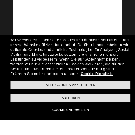
Tritt der Sunglass Hut-
Community bei!
Möchtest du Zugang zu VIP-Events, exklusiven
Empfehlungen und Angeboten wie € 10 Rabatt*
auf deinen nächsten Einkauf? Abonniere unseren
Newsletter *Es gelten unsere AGB
Wir verwenden essenzielle Cookies und ähnliche Verfahren, damit
Subscribe!
unsere Website effizient funktioniert.
Darüber hinaus möchten wir
optionale Cookies und ähnliche Technologien für Analyse-, Social
Media- und Marketingzwecke setzen, die uns helfen, unsere
Leistungen zu verbessern.
Wenn Sie auf „Ablehnen“ klicken,
werden wir nur die essenziellen Cookies aktivieren, die für den
Besuch und das Durchsuchen unserer Website nötig sind.
Shopping online
Erfahren Sie mehr darüber in unserer
Cookie-Richtlinie
.
ALLE COOKIES AKZEPTIEREN
Brands
ABLEHNEN
COOKIES VERWALTEN
Unternehmen