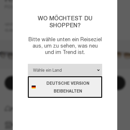
PO3292S
WO MÖCHTEST DU
Grün
SHOPPEN?
GESTELL
Grau
GLÄSER
Bitte wähle unten ein Reiseziel
aus, um zu sehen, was neu
und im Trend ist.
In den Warenkorb
DEUTSCHE VERSION
BEIBEHALTEN
KOSTENLOSE LIEFERUNG NACH HAUSE
IM GESCHÄFT ABHOLEN