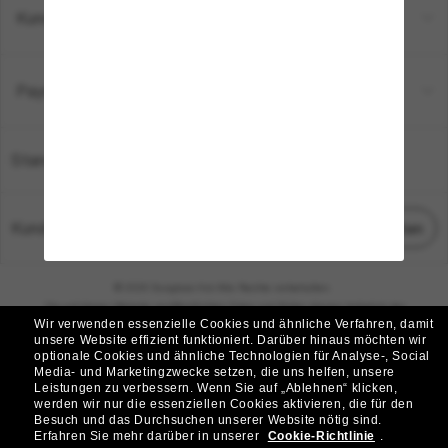
Kundenservice
Payment Methods
Standort:
Deutschland
Kundenservice
Chat starten
© 2026 Sunglass Hut Alle Rechte vorbehalten.
Die auf dieser Website veröffentlichten Fotos und Bilder dienen lediglich der
Wir verwenden essenzielle Cookies und ähnliche Verfahren, damit
Veranschaulichung.
unsere Website effizient funktioniert.
Darüber hinaus möchten wir
optionale Cookies und ähnliche Technologien für Analyse-, Social
|
|
Cookie-Richtlinie
Datenschutzbestimmungen
Media- und Marketingzwecke setzen, die uns helfen, unsere
Leistungen zu verbessern.
Wenn Sie auf „Ablehnen“ klicken,
werden wir nur die essenziellen Cookies aktivieren, die für den
|
|
Besuch und das Durchsuchen unserer Website nötig sind.
Geschäftsbedingungen
AdChoices
Erfahren Sie mehr darüber in unserer
Cookie-Richtlinie
.