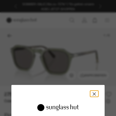
SOMMER-SALE | Bis zu -50%* | *Es gelten unsere
AGB | JETZT SHOPPEN
1
/
6
ANPROBIEREN
275,00€
Oder 3 Raten ab
0% effektiver Jahreszins mit
91,67 €
Persol