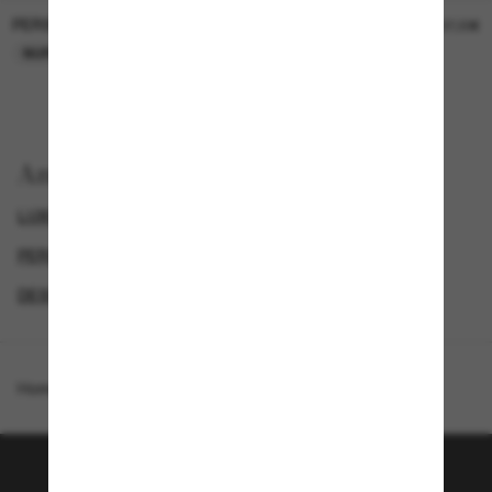
PERSOL
PERSOL
26,00€
37,00€
NUR ONLINE
NUR ONLINE
Anzeigen nach
LUXURIÖSE SONNENBRILLEN
GENDER
PERSOL HERREN SONNENBRILLEN
DESIGNER-SONNENBRILLENMARKEN
Homepage
/
Persol
/
PO3292S