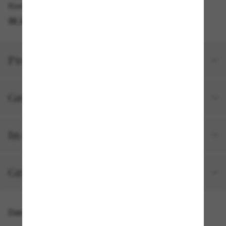
Kostenlose Abholung am selben Tag verfügbar
IM STORE FINDEN
Produktdetails
Größe und Passform
In deiner Bestellung inbegriffen
Gratisversand und -Retouren
Das könnte dir auch gefallen