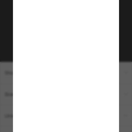
Tritt der Sunglass Hut-
Community bei!
Möchtest du Zugang zu VIP-Events, exklusiven
Empfehlungen und Angeboten wie € 10 Rabatt*
auf deinen nächsten Einkauf? Abonniere unseren
Newsletter *Es gelten unsere AGB
Subscribe!
Shopping online
Brands
Unternehmen