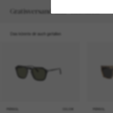
Gratisversand und -Retouren
Das könnte dir auch gefallen
PERSOL
330,00€
PERSOL