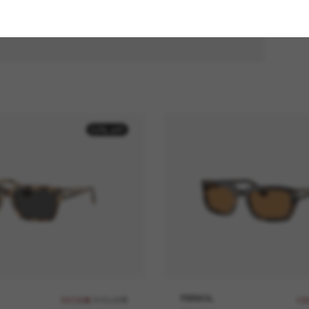
50% off
315,00€
PERSOL
157,50€
13