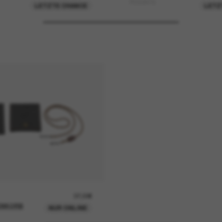
PO3367S
LETZTE CHANCE
LETZ
37,00€
ENKORB
NUR ONLINE