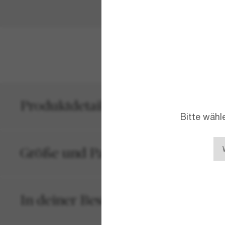
MEHR ANZEIG
Produktdetails
Bitte wähl
Größe und Passform
In deiner Bestellung inbegriffen