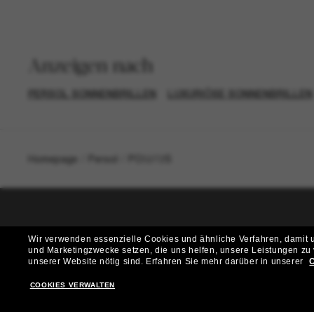
Anzeigen nach
PERSOL SONNENBRILLEN
LUXURIÖSE SONNENBRILLEN
Homepage
/
Persol
/
PO3272S
T
Wir verwenden essenzielle Cookies und ähnliche Verfahren, damit un
und Marketingzwecke setzen, die uns helfen, unsere Leistungen zu
Möchtest du Zugang zu VIP-Events, exklusiven Empfehl
unserer Website nötig sind.
Erfahren Sie mehr darüber in unserer
C
COOKIES VERWALTEN