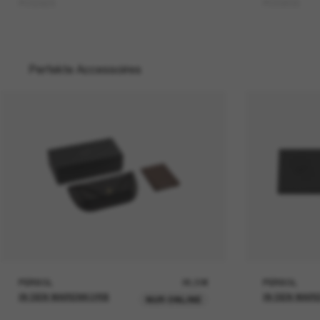
PO3292S
PO3363S
Perfekte Accessoires
PERSOL
26,00€
PERSOL
IN DEN WARENKORB
IN DEN WAR
NUR ONLINE