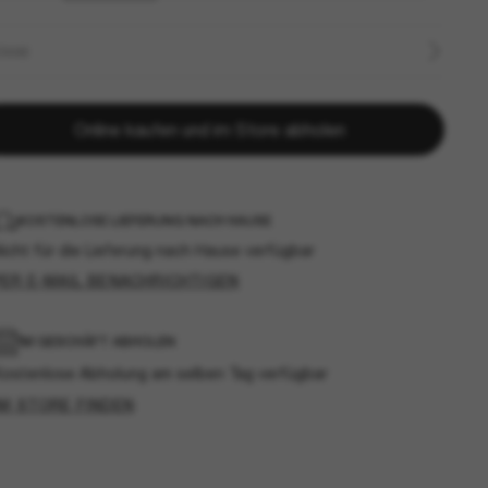
ÖSSE
Online kaufen und im Store abholen
KOSTENLOSE LIEFERUNG NACH HAUSE
icht für die Lieferung nach Hause verfügbar
PER E-MAIL BENACHRICHTIGEN
IM GESCHÄFT ABHOLEN
Kostenlose Abholung am selben Tag verfügbar
IM STORE FINDEN