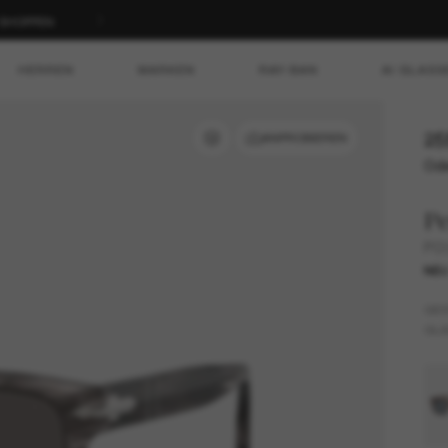
T SHOPPEN
HERREN
MARKEN
RAY-BAN
AI GLASS
25
ANPROBIEREN
Ode
Pe
PO
NE
GES
GLÄ