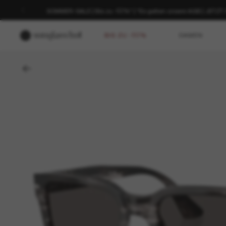
SOMMER-SALE | Bis zu -50%* | *Es gelten unsere AGB | JETZ
BIS ZU -50%
DAMEN