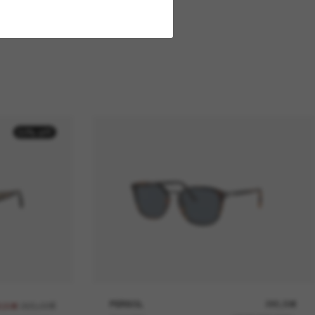
50% off
265,00€
PERSOL
295,00€
2,50€