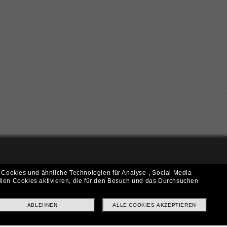
i!
 Cookies und ähnliche Technologien für Analyse-, Social Media-
llen Cookies aktivieren, die für den Besuch und das Durchsuchen
f? Abonniere unseren Newsletter *Es gelten unsere AGB
ABLEHNEN
ALLE COOKIES AKZEPTIEREN