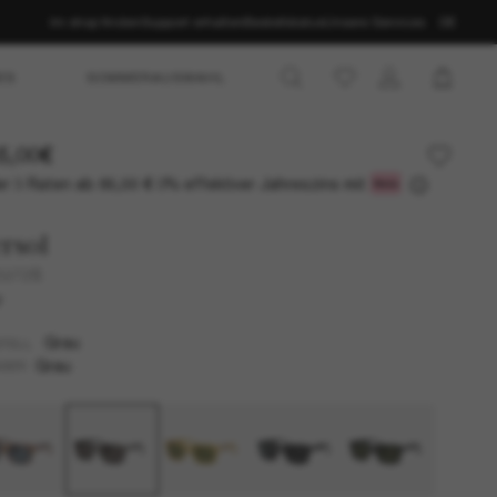
Im shop finden
Support erhalten
Bestellstatus
Unsere Services
DE
ES
SOMMERAUSWAHL
5,00€
r 3 Raten ab
0% effektiver Jahreszins mit
85,00 €
rsol
3272S
U
Grau
TELL
Grau
SER