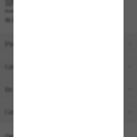
IM GESCHÄFT ABHOLEN
Kostenlose Abholung verfügbar
IM STORE FINDEN
Produktdetails
Größe und Passform
In deiner Bestellung inbegriffen
Gratisversand und -Retouren
Das könnte dir auch gefallen