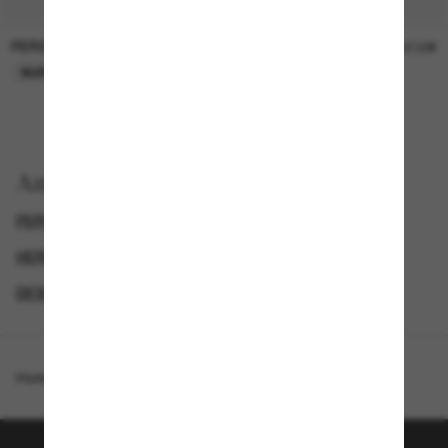
PERSOL
PERSOL
26,00€
37,00€
NUR ONLINE
NUR ONLINE
Anzeigen nach
PERSOL SONNENBRILLEN
UP TO 50% OFF*
HERREN SONNENBRILLEN
DESIGNER-SONNENBRILLENMARKEN
Homepage
/
Persol
/
PO2475S