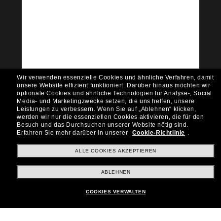
Tritt der Sunglass Hut-
Community bei!
Möchtest du Zugang zu VIP-Events, exklusiven
Empfehlungen und Angeboten wie € 10 Rabatt*
auf deinen nächsten Einkauf? Abonniere unseren
Newsletter *Es gelten unsere AGB
Wir verwenden essenzielle Cookies und ähnliche Verfahren, damit
Subscribe!
unsere Website effizient funktioniert.
Darüber hinaus möchten wir
optionale Cookies und ähnliche Technologien für Analyse-, Social
Media- und Marketingzwecke setzen, die uns helfen, unsere
Leistungen zu verbessern.
Wenn Sie auf „Ablehnen“ klicken,
werden wir nur die essenziellen Cookies aktivieren, die für den
Besuch und das Durchsuchen unserer Website nötig sind.
Shopping online
Erfahren Sie mehr darüber in unserer
Cookie-Richtlinie
.
ALLE COOKIES AKZEPTIEREN
Brands
ABLEHNEN
COOKIES VERWALTEN
Unternehmen