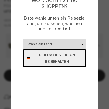
WO MÖCHTEST DU
SHOPPEN?
PO2475S
LETZTE CHANCE
NUR ONLINE
Bitte wähle unten ein Reiseziel
Schwarz
GESTELL
aus, um zu sehen, was neu
Grün
GLÄSER
und im Trend ist.
DEUTSCHE VERSION
BEIBEHALTEN
NUR NOCH WENIGE ARTIKEL VERFÜGBAR!
In den Warenkorb
KOSTENLOSE LIEFERUNG NACH HAUSE