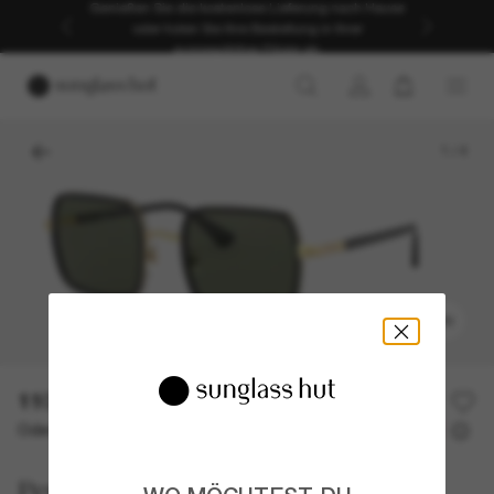
Genießen Sie die kostenlose Lieferung nach Hause
oder holen Sie Ihre Bestellung in Ihrer
ausgewählten Filiale ab.
1
/
4
ANPROBIEREN
110,00€
220,00€
50% off
Oder 3 Raten ab
0% effektiver Jahreszins mit
36,67 €
Persol