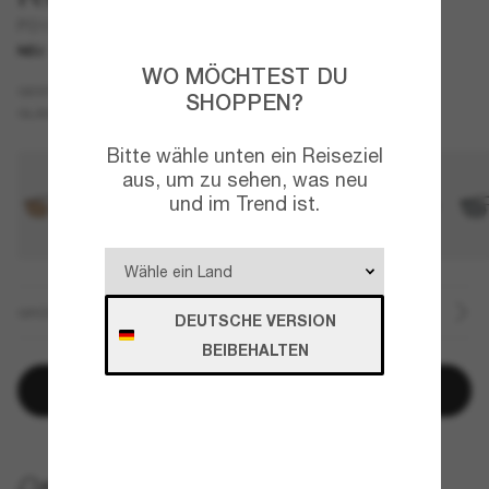
PO1025S
NEU
WO MÖCHTEST DU
Gold
GESTELL
SHOPPEN?
Grün
GLÄSER
Bitte wähle unten ein Reiseziel
aus, um zu sehen, was neu
und im Trend ist.
GRÖSSE
DEUTSCHE VERSION
BEIBEHALTEN
In den Warenkorb
KOSTENLOSE LIEFERUNG NACH HAUSE