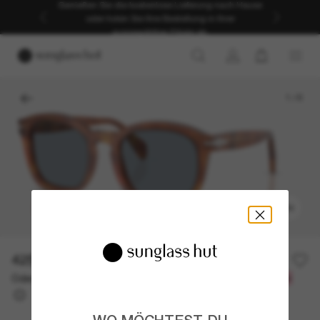
Genießen Sie die kostenlose Lieferung nach Hause
oder holen Sie Ihre Bestellung in Ihrer
ausgewählten Filiale ab.
1
/
6
ANPROBIEREN
425,00€
Oder 3 Raten ab
0% effektiver Jahreszins mit
141,67 €