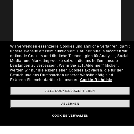
Tritt der Sunglass Hut-
Community bei!
Möchtest du Zugang zu VIP-Events, exklusiven
Empfehlungen und Angeboten wie € 10 Rabatt*
auf deinen nächsten Einkauf? Abonniere unseren
Newsletter *Es gelten unsere AGB
Wir verwenden essenzielle Cookies und ähnliche Verfahren, damit
Subscribe!
unsere Website effizient funktioniert.
Darüber hinaus möchten wir
optionale Cookies und ähnliche Technologien für Analyse-, Social
Media- und Marketingzwecke setzen, die uns helfen, unsere
Leistungen zu verbessern.
Wenn Sie auf „Ablehnen“ klicken,
werden wir nur die essenziellen Cookies aktivieren, die für den
Besuch und das Durchsuchen unserer Website nötig sind.
Shopping online
Erfahren Sie mehr darüber in unserer
Cookie-Richtlinie
.
ALLE COOKIES AKZEPTIEREN
Brands
ABLEHNEN
COOKIES VERWALTEN
Unternehmen