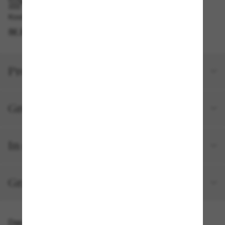
IM GESCHÄFT ABHOLEN
Kostenlose Abholung am selben Tag verfügbar
IM STORE FINDEN
Produktdetails
Größe und Passform
In deiner Bestellung inbegriffen
Gratisversand und -Retouren
Das könnte dir auch gefallen