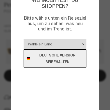
WO MÖCHTEST DU
Persol
SHOPPEN?
PO0082S
Bitte wähle unten ein Reiseziel
aus, um zu sehen, was neu
Braun
GESTELL
und im Trend ist.
Blau
GLÄSER
DEUTSCHE VERSION
BEIBEHALTEN
In den Warenkorb
KOSTENLOSE LIEFERUNG NACH HAUSE