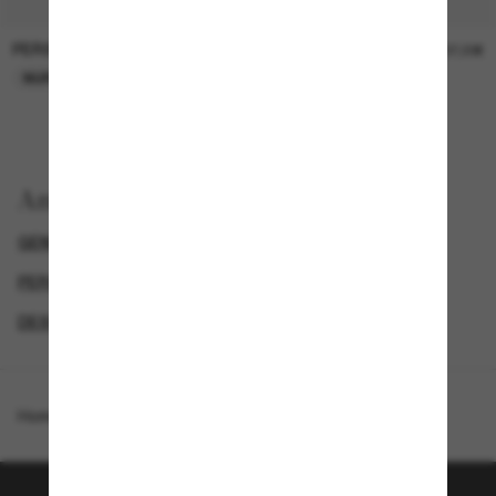
PERSOL
PERSOL
26,00€
37,00€
NUR ONLINE
NUR ONLINE
Anzeigen nach
GENDER
LUXURIÖSE SONNENBRILLEN
PERSOL HERREN SONNENBRILLEN
DESIGNER-SONNENBRILLENMARKEN
Homepage
/
Persol
/
PO0082S