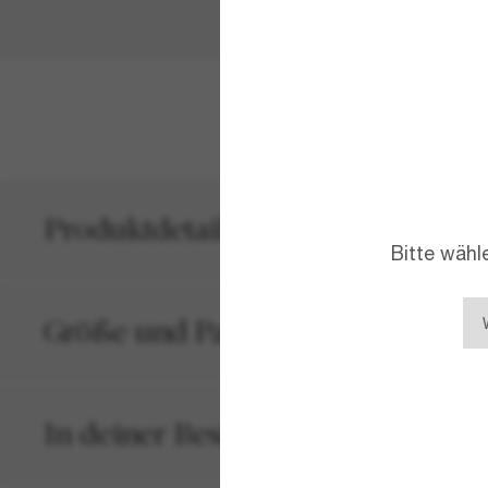
MEHR ANZEIG
Produktdetails
Bitte wähl
Größe und Passform
In deiner Bestellung inbegriffen