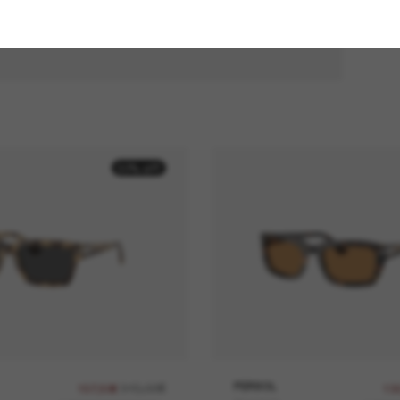
50% off
315,00€
PERSOL
157,50€
13