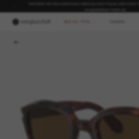
Genießen Sie die kostenlose Lieferung nach Hause oder holen Sie
ausgewählten Filiale ab.
BIS ZU -50%
DAMEN