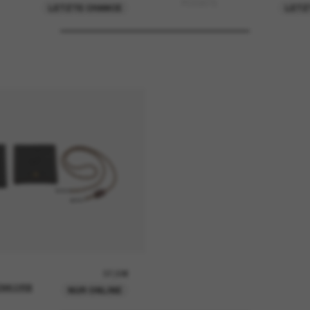
PO3367S
LETZTE CHANCE
LETZ
37,00€
ENKORB
NUR ONLINE