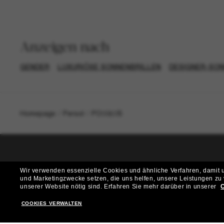
Anzeigen nach
GENDER
LUXURIÖSE SONNENBRILLEN
DESIGNER-SO
Homepage
/
Persol
/
PO0060S
T
Wir verwenden essenzielle Cookies und ähnliche Verfahren, damit un
und Marketingzwecke setzen, die uns helfen, unsere Leistungen zu
Möchtest du Zugang zu VIP-Events, exklusiven Empfehl
unserer Website nötig sind.
Erfahren Sie mehr darüber in unserer
C
COOKIES VERWALTEN