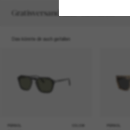
Gratisversand und -Retouren
Das könnte dir auch gefallen
PERSOL
330,00€
PERSOL