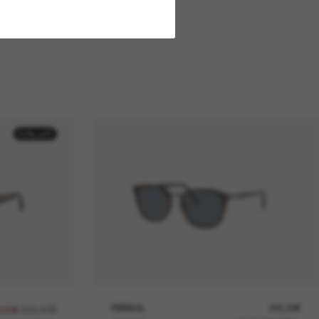
50% off
265,00€
PERSOL
295,00€
2,50€