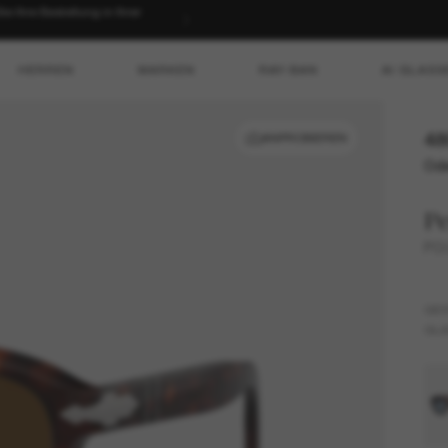
 Ihre Bestellung in Ihrer
HERREN
MARKEN
RAY-BAN
AI GLASS
48
ANPROBIEREN
Ode
Pe
PO
GES
GLÄ