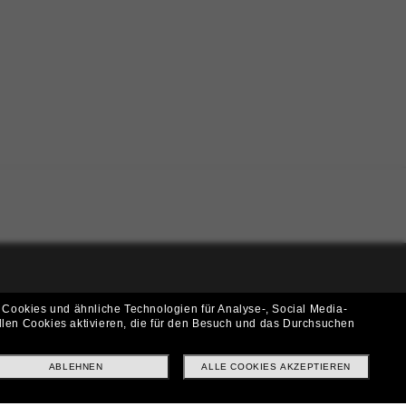
i!
 Cookies und ähnliche Technologien für Analyse-, Social Media-
llen Cookies aktivieren, die für den Besuch und das Durchsuchen
f? Abonniere unseren Newsletter *Es gelten unsere AGB
ABLEHNEN
ALLE COOKIES AKZEPTIEREN