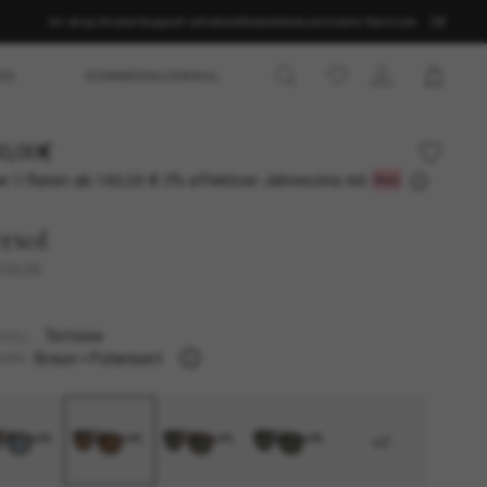
Im shop finden
Support erhalten
Bestellstatus
Unsere Services
DE
ES
SOMMERAUSWAHL
0,00€
r 3 Raten ab
0% effektiver Jahreszins mit
160,00 €
rsol
0060S
Tortoise
TELL
Braun
Polarisiert
SER
+2