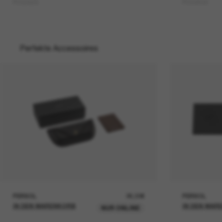
PO3292S
PO3363S
Perfekte Accessoires
PERSOL
26,00€
PERSOL
IN DEN WARENKORB
IN DEN WAR
NUR ONLINE