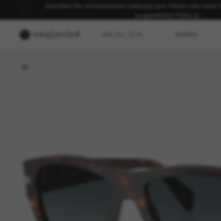
Genießen Sie die kostenlose Lieferung nach Hause oder holen Sie
ausgewählten Filiale ab.
BIS ZU -50%
DAMEN