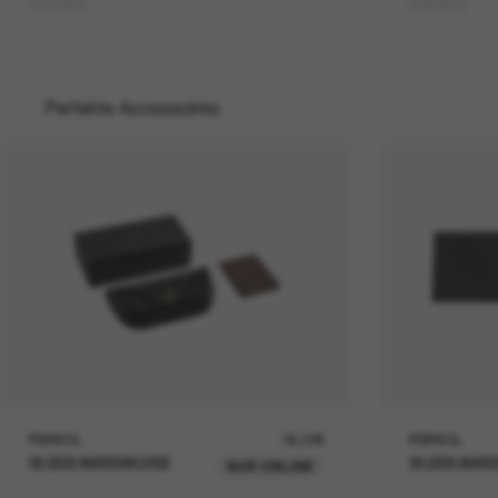
PO3292S
PO3363S
Perfekte Accessoires
PERSOL
26,00€
PERSOL
IN DEN WARENKORB
IN DEN WAR
NUR ONLINE