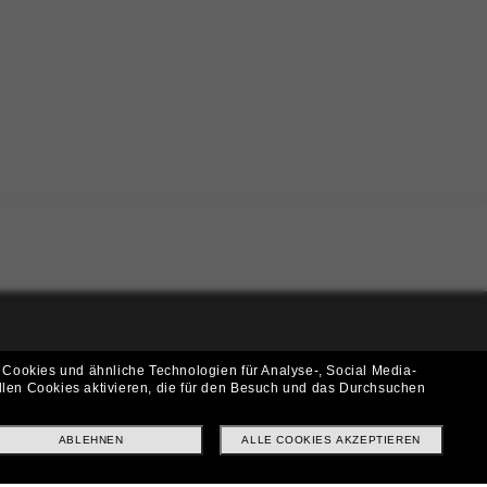
i!
 Cookies und ähnliche Technologien für Analyse-, Social Media-
llen Cookies aktivieren, die für den Besuch und das Durchsuchen
f? Abonniere unseren Newsletter *Es gelten unsere AGB
ABLEHNEN
ALLE COOKIES AKZEPTIEREN