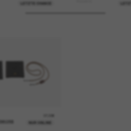
PO3367S
LETZTE CHANCE
LETZ
37,00€
ENKORB
NUR ONLINE