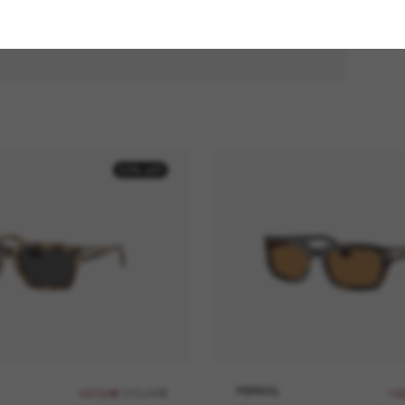
50% off
315,00€
PERSOL
157,50€
13