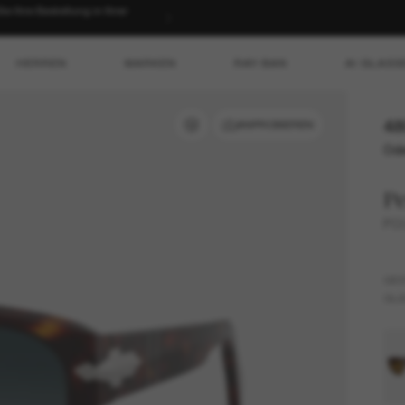
 Ihre Bestellung in Ihrer
HERREN
MARKEN
RAY-BAN
AI GLASS
48
ANPROBIEREN
Ode
Pe
PO
GES
GLÄ