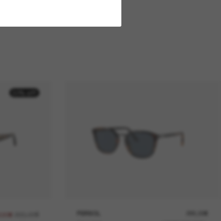
50% off
265,00€
PERSOL
295,00€
2,50€