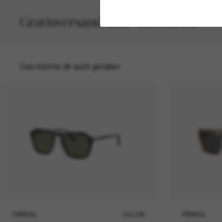
Gratisversand und -Retouren
Das könnte dir auch gefallen
PERSOL
330,00€
PERSOL