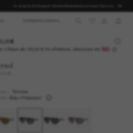
Im shop finden
Support erhalten
Bestellstatus
Unsere Services
DE
ES
SOMMERAUSWAHL
0,00€
r 3 Raten ab
0% effektiver Jahreszins mit
160,00 €
rsol
0050S
Tortoise
TELL
Blau
Polarisiert
SER