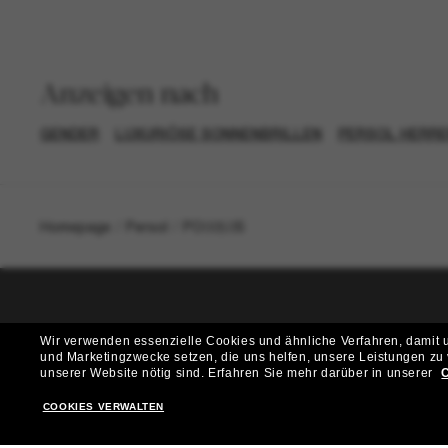
Anzeigen nach
GENDER
LUXURIÖSE SONNENBRILLEN
PERSOL HERRE
Homepage
/
Persol
/
PO0050S
T
Wir verwenden essenzielle Cookies und ähnliche Verfahren, damit un
und Marketingzwecke setzen, die uns helfen, unsere Leistungen zu
Möchtest du Zugang zu VIP-Events, exklusiven Empfehl
unserer Website nötig sind.
Erfahren Sie mehr darüber in unserer
C
COOKIES VERWALTEN