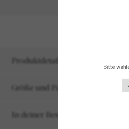
MEHR ANZEIG
Produktdetails
Bitte wähl
Größe und Passform
In deiner Bestellung inbegriffen