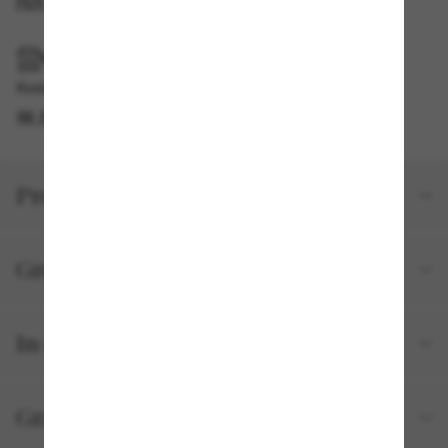
PER E-MAIL BENACHRICHTIGEN
IM GESCHÄFT ABHOLEN
Kostenlose Abholung am selben Tag verfügbar
IM STORE FINDEN
Produktdetails
Größe und Passform
In deiner Bestellung inbegriffen
Gratisversand und -Retouren