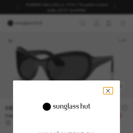
SOMMER-SALE | Bis zu -50%* | *Es gelten unsere
AGB | JETZT SHOPPEN
1
/
6
ANPROBIEREN
445,00€
Oder 3 Raten ab
0% effektiver Jahreszins mit
148,33 €