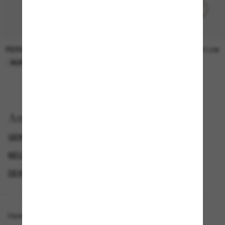
PERSOL
PERSOL
26,00€
37,00€
NUR ONLINE
NUR ONLINE
Anzeigen nach
GENDER
LUXURIÖSE SONNENBRILLEN
NEUZUGÄNGE FÜR DAMEN
DESIGNER-SONNENBRILLENMARKEN
Homepage
/
Oliver Peoples
/
OV5619SU 1967C