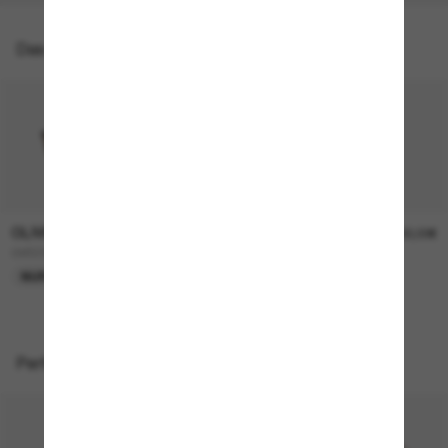
Das könnte dir auch gefallen
OLIVER PEOPLES
OLIVER PEOPLES
315,00€
330,00€
OV5298SU Finley Esq. Sun
FINLEY Esq. Sun
NUR ONLINE
Perfekte Accessoires