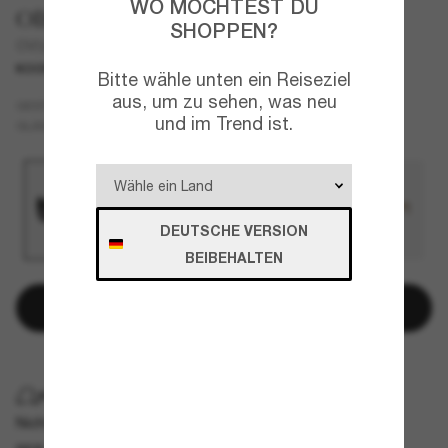
WO MÖCHTEST DU
Oliver Peoples
SHOPPEN?
OV5619SU 1967C
KOOPERATION
NEU
Bitte wähle unten ein Reiseziel
aus, um zu sehen, was neu
Schwarz
GESTELL
und im Trend ist.
Grau
GLÄSER
DEUTSCHE VERSION
BEIBEHALTEN
Online kaufen und im Store abholen
KOSTENLOSE LIEFERUNG NACH HAUSE
Nicht für die Lieferung nach Hause verfügbar