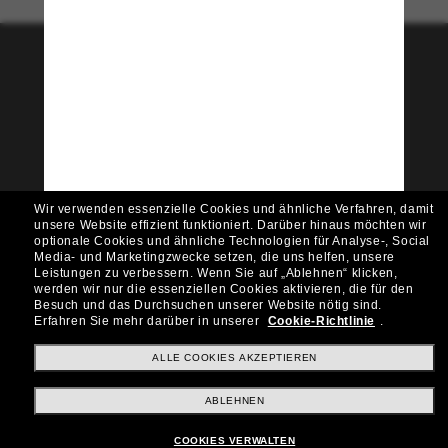
Tritt der Sunglass Hut-
Community bei!
Möchtest du Zugang zu VIP-Events, exklusiven
Empfehlungen und Angeboten wie € 10 Rabatt*
auf deinen nächsten Einkauf? Abonniere unseren
Newsletter *Es gelten unsere AGB
Wir verwenden essenzielle Cookies und ähnliche Verfahren, damit
Subscribe!
unsere Website effizient funktioniert.
Darüber hinaus möchten wir
optionale Cookies und ähnliche Technologien für Analyse-, Social
Media- und Marketingzwecke setzen, die uns helfen, unsere
Leistungen zu verbessern.
Wenn Sie auf „Ablehnen“ klicken,
werden wir nur die essenziellen Cookies aktivieren, die für den
Besuch und das Durchsuchen unserer Website nötig sind.
Shopping online
Erfahren Sie mehr darüber in unserer
Cookie-Richtlinie
.
ALLE COOKIES AKZEPTIEREN
Brands
ABLEHNEN
COOKIES VERWALTEN