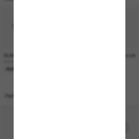
OLIVER PEOPLES
OLIVER PEOPLES
315,00€
330,00€
OV5298SU Finley Esq. Sun
FINLEY Esq. Sun
NUR ONLINE
Perfekte Accessoires