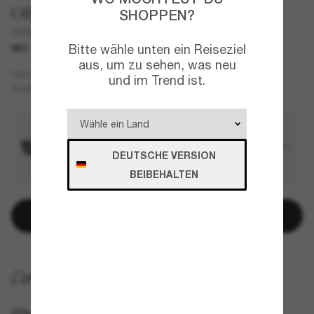
Oliver Peoples
SHOPPEN?
OV5609SU Sonia
Bitte wähle unten ein Reiseziel
NEU
aus, um zu sehen, was neu
Rot
GESTELL
und im Trend ist.
Grau
GLÄSER
DEUTSCHE VERSION
BEIBEHALTEN
In den Warenkorb
KOSTENLOSE LIEFERUNG NACH HAUSE