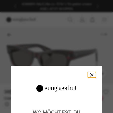
SOMMER-SALE | Bis zu -50%* | *Es gelten unsere
AGB | JETZT SHOPPEN
1
/
6
ANPROBIEREN
385,00€
Oder 3 Raten ab
0% effektiver Jahreszins mit
128,33 €
WO MÖCHTEST DU