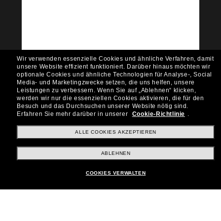
Community bei!
Möchtest du Zugang zu VIP-Events, exklusiven
Empfehlungen und Angeboten wie € 10 Rabatt*
auf deinen nächsten Einkauf? Abonniere unseren
Newsletter *Es gelten unsere AGB
Wir verwenden essenzielle Cookies und ähnliche Verfahren, damit
Subscribe!
unsere Website effizient funktioniert.
Darüber hinaus möchten wir
optionale Cookies und ähnliche Technologien für Analyse-, Social
Media- und Marketingzwecke setzen, die uns helfen, unsere
Leistungen zu verbessern.
Wenn Sie auf „Ablehnen“ klicken,
werden wir nur die essenziellen Cookies aktivieren, die für den
Besuch und das Durchsuchen unserer Website nötig sind.
Shopping online
Erfahren Sie mehr darüber in unserer
Cookie-Richtlinie
.
ALLE COOKIES AKZEPTIEREN
Brands
ABLEHNEN
COOKIES VERWALTEN
Unternehmen