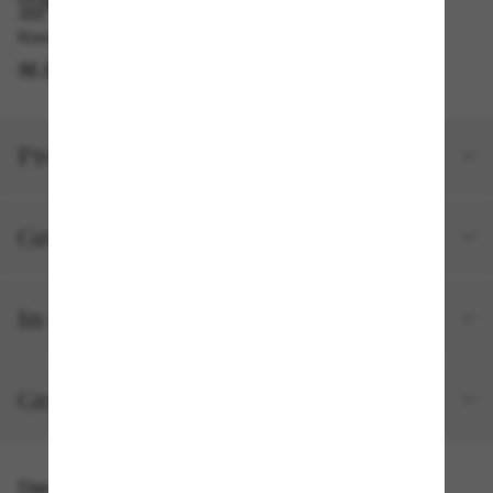
IM GESCHÄFT ABHOLEN
Kostenlose Abholung am selben Tag verfügbar
IM STORE FINDEN
Produktdetails
Größe und Passform
In deiner Bestellung inbegriffen
Gratisversand und -Retouren
Das könnte dir auch gefallen