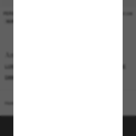
PERSOL
PERSOL
26,00€
37,00€
NUR ONLINE
NUR ONLINE
Anzeigen nach
LUXURIÖSE SONNENBRILLEN
GENDER
NEUZUGÄNGE
DAMEN SONNENBRILLEN
Homepage
/
Oliver Peoples
/
OV5609SU Sonia
Tritt der Sunglass Hut-