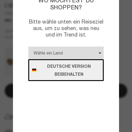
WO MÖCHTEST DU
Oliver Peoples
SHOPPEN?
OV5565SU Lumar
NEU
Bitte wähle unten ein Reiseziel
aus, um zu sehen, was neu
Blau
GESTELL
und im Trend ist.
Braun
GLÄSER
DEUTSCHE VERSION
BEIBEHALTEN
In den Warenkorb
KOSTENLOSE LIEFERUNG NACH HAUSE