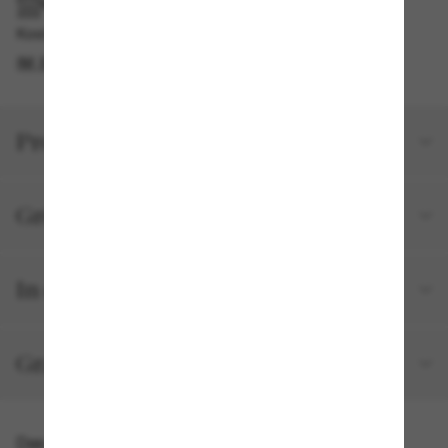
IM GESCHÄFT ABHOLEN
Kostenlose Abholung am selben Tag verfügbar
IM STORE FINDEN
Produktdetails
Größe und Passform
In deiner Bestellung inbegriffen
Gratisversand und -Retouren
Das könnte dir auch gefallen