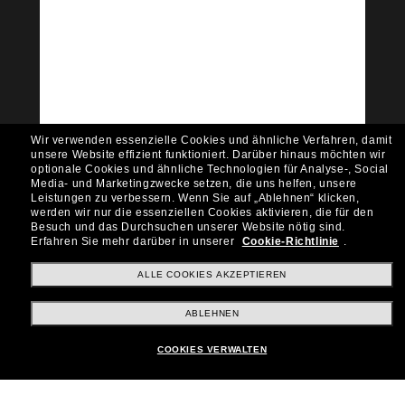
Tritt der Sunglass Hut-
Community bei!
Möchtest du Zugang zu VIP-Events, exklusiven
Empfehlungen und Angeboten wie € 10 Rabatt*
auf deinen nächsten Einkauf? Abonniere unseren
Newsletter *Es gelten unsere AGB
Wir verwenden essenzielle Cookies und ähnliche Verfahren, damit
Subscribe!
unsere Website effizient funktioniert.
Darüber hinaus möchten wir
optionale Cookies und ähnliche Technologien für Analyse-, Social
Media- und Marketingzwecke setzen, die uns helfen, unsere
Leistungen zu verbessern.
Wenn Sie auf „Ablehnen“ klicken,
werden wir nur die essenziellen Cookies aktivieren, die für den
Besuch und das Durchsuchen unserer Website nötig sind.
Shopping online
Erfahren Sie mehr darüber in unserer
Cookie-Richtlinie
.
ALLE COOKIES AKZEPTIEREN
Brands
ABLEHNEN
COOKIES VERWALTEN
Unternehmen