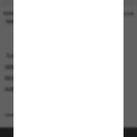
PERSOL
PERSOL
26,00€
37,00€
NUR ONLINE
NUR ONLINE
Anzeigen nach
GENDER
LUXURIÖSE SONNENBRILLEN
DESIGNER-SONNENBRILLENMARKEN
SUNGLASSES BRANDS
Homepage
/
Oliver Peoples
/
OV5565SU Lumar