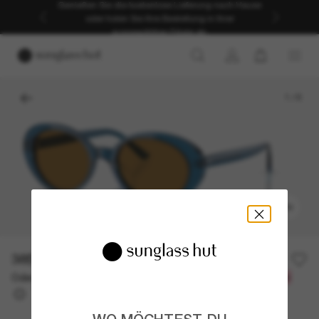
Genießen Sie die kostenlose Lieferung nach Hause
oder holen Sie Ihre Bestellung in Ihrer
ausgewählten Filiale ab.
1
/
6
ANPROBIEREN
385,00€
Oder 3 Raten ab
0% effektiver Jahreszins mit
128,33 €