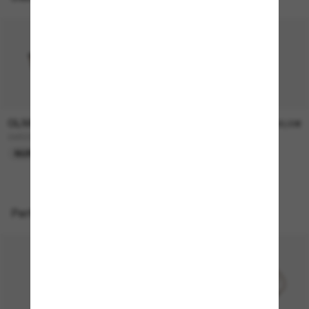
OLIVER PEOPLES
OLIVER PEOPLES
315,00€
330,00€
OV5298SU Finley Esq. Sun
FINLEY Esq. Sun
NUR ONLINE
Perfekte Accessoires