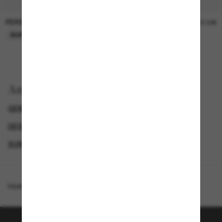
PERSOL
PERSOL
26,00€
37,00€
NUR ONLINE
NUR ONLINE
Anzeigen nach
GENDER
LUXURIÖSE SONNENBRILLEN
DESIGNER-SONNENBRILLENMARKEN
SUNGLASSES BRANDS
Homepage
/
Oliver Peoples
/
R-7