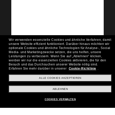
Tritt der Sunglass Hut-
Community bei!
Möchtest du Zugang zu VIP-Events, exklusiven
Empfehlungen und Angeboten wie € 10 Rabatt*
auf deinen nächsten Einkauf? Abonniere unseren
Newsletter *Es gelten unsere AGB
Wir verwenden essenzielle Cookies und ähnliche Verfahren, damit
Subscribe!
unsere Website effizient funktioniert.
Darüber hinaus möchten wir
optionale Cookies und ähnliche Technologien für Analyse-, Social
Media- und Marketingzwecke setzen, die uns helfen, unsere
Leistungen zu verbessern.
Wenn Sie auf „Ablehnen“ klicken,
werden wir nur die essenziellen Cookies aktivieren, die für den
Besuch und das Durchsuchen unserer Website nötig sind.
Shopping online
Erfahren Sie mehr darüber in unserer
Cookie-Richtlinie
.
ALLE COOKIES AKZEPTIEREN
Brands
ABLEHNEN
COOKIES VERWALTEN
Unternehmen