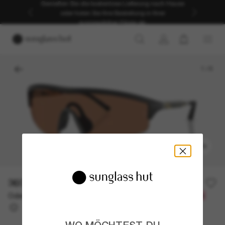
Genießen Sie die kostenlose Lieferung nach Hause
oder holen Sie Ihre Bestellung in Ihrer
ausgewählten Filiale ab.
1
/
6
ANPROBIEREN
360,00€
Oder 3 Raten ab
0% effektiver Jahreszins mit
120,00 €