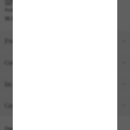
IM GESCHÄFT ABHOLEN
Kostenlose Abholung verfügbar
IM STORE FINDEN
Produktdetails
Größe und Passform
In deiner Bestellung inbegriffen
Gratisversand und -Retouren
Das könnte dir auch gefallen