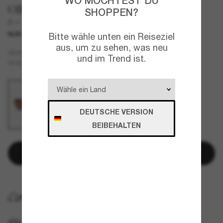
WO MÖCHTEST DU
Oliver Peoples
SHOPPEN?
R-7
NUR ONLINE
KOOPERATION
Bitte wähle unten ein Reiseziel
aus, um zu sehen, was neu
Schwarz
GESTELL
und im Trend ist.
Orange
GLÄSER
DEUTSCHE VERSION
BEIBEHALTEN
In den Warenkorb
KOSTENLOSE LIEFERUNG NACH HAUSE