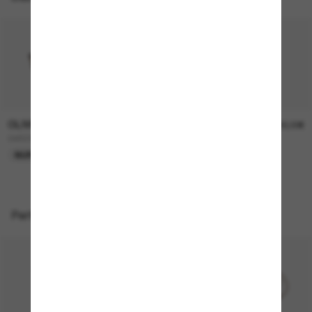
OLIVER PEOPLES
OLIVER PEOPLES
315,00€
330,00€
OV5298SU Finley Esq. Sun
FINLEY Esq. Sun
NUR ONLINE
Perfekte Accessoires