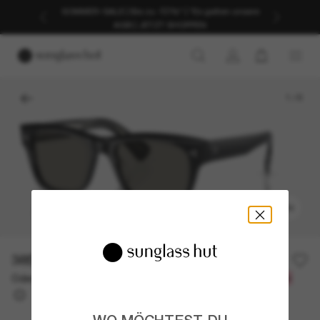
SOMMER-SALE | Bis zu -50%* | *Es gelten unsere
AGB | JETZT SHOPPEN
1
/
6
ANPROBIEREN
385,00€
Oder 3 Raten ab
0% effektiver Jahreszins mit
128,33 €