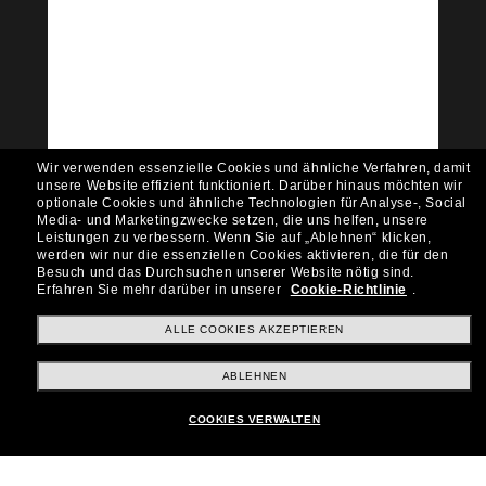
Tritt der Sunglass Hut-
Community bei!
Möchtest du Zugang zu VIP-Events, exklusiven
Empfehlungen und Angeboten wie € 10 Rabatt*
auf deinen nächsten Einkauf? Abonniere unseren
Newsletter *Es gelten unsere AGB
Wir verwenden essenzielle Cookies und ähnliche Verfahren, damit
Subscribe!
unsere Website effizient funktioniert.
Darüber hinaus möchten wir
optionale Cookies und ähnliche Technologien für Analyse-, Social
Media- und Marketingzwecke setzen, die uns helfen, unsere
Leistungen zu verbessern.
Wenn Sie auf „Ablehnen“ klicken,
werden wir nur die essenziellen Cookies aktivieren, die für den
Besuch und das Durchsuchen unserer Website nötig sind.
Shopping online
Erfahren Sie mehr darüber in unserer
Cookie-Richtlinie
.
ALLE COOKIES AKZEPTIEREN
Brands
ABLEHNEN
COOKIES VERWALTEN
Unternehmen