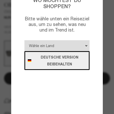
WO MÖCHTEST DU
Oliver Peoples
SHOPPEN?
OV5524SU Birell Sun
NUR ONLINE
Bitte wähle unten ein Reiseziel
aus, um zu sehen, was neu
Schwarz
GESTELL
und im Trend ist.
Grau
GLÄSER
DEUTSCHE VERSION
BEIBEHALTEN
In den Warenkorb
KOSTENLOSE LIEFERUNG NACH HAUSE