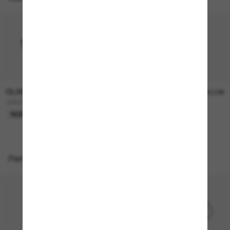
OLIVER PEOPLES
OLIVER PEOPLES
315,00€
330,00€
OV5298SU Finley Esq. Sun
FINLEY Esq. Sun
NUR ONLINE
Perfekte Accessoires