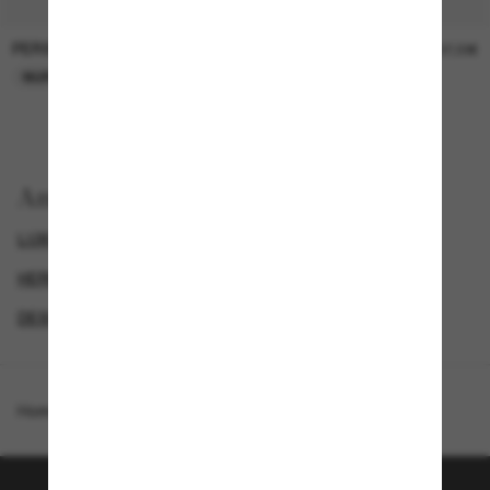
PERSOL
PERSOL
26,00€
37,00€
NUR ONLINE
NUR ONLINE
Anzeigen nach
LUXURIÖSE SONNENBRILLEN
HERREN SONNENBRILLEN
DAMEN SONNENBRILLEN
DESIGNER-SONNENBRILLENMARKEN
Homepage
/
Oliver Peoples
/
OV5524SU Birell Sun