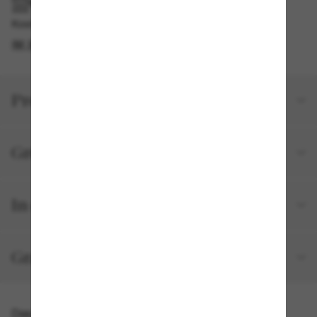
IM GESCHÄFT ABHOLEN
Kostenlose Abholung verfügbar
IM STORE FINDEN
Produktdetails
Größe und Passform
In deiner Bestellung inbegriffen
Gratisversand und -Retouren
Das könnte dir auch gefallen