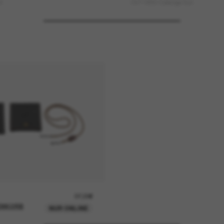
n
OV1186S Coleridge Sun
37,00€
ENKORB
NUR ONLINE