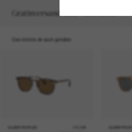
Gratisversand und -Retouren
Das könnte dir auch gefallen
OLIVER PEOPLES
315,00€
OLIVER PEOP