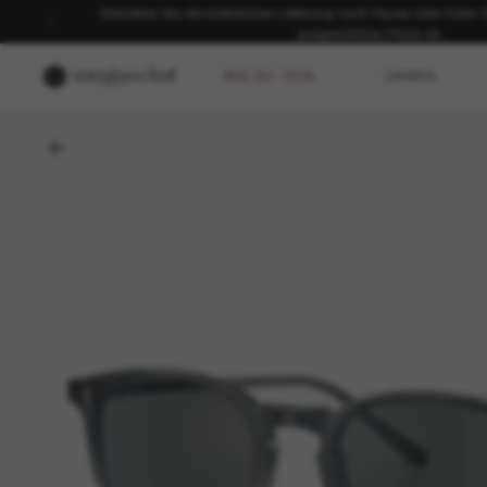
Genießen Sie die kostenlose Lieferung nach Hause oder holen Sie
ausgewählten Filiale ab.
BIS ZU -50%
DAMEN