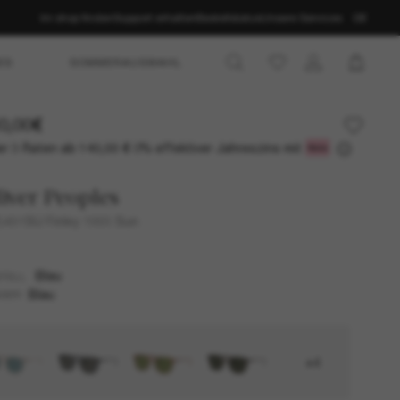
Im shop finden
Support erhalten
Bestellstatus
Unsere Services
DE
ES
SOMMERAUSWAHL
0,00€
r 3 Raten ab
0% effektiver Jahreszins mit
140,00 €
iver Peoples
491SU Finley 1993 Sun
Blau
TELL
Blau
SER
+4