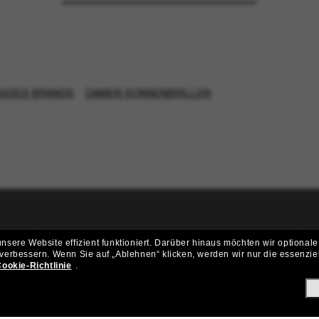
SSES BRANDS
DAMEN SONNENBRILLEN
ritt der Sunglass Hut-Community be
sere Website effizient funktioniert.
Darüber hinaus möchten wir optionale
 verbessern.
Wenn Sie auf „Ablehnen“ klicken, werden wir nur die essenzie
ungen und Angeboten wie € 10 Rabatt* auf deinen nächsten Einkau
ookie-Richtlinie
.
Subscribe!