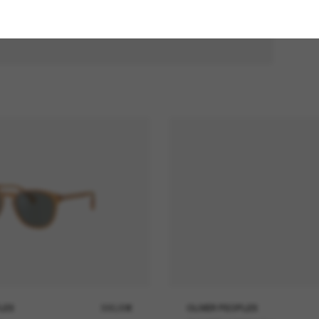
LES
330,00€
OLIVER PEOPLES