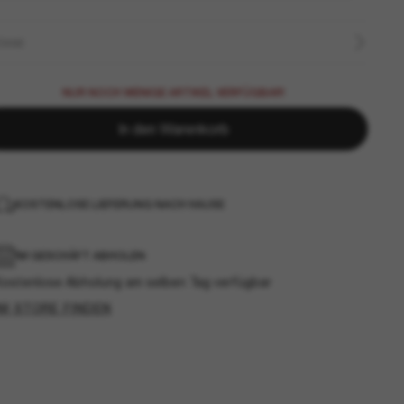
ÖSSE
NUR NOCH WENIGE ARTIKEL VERFÜGBAR!
In den Warenkorb
KOSTENLOSE LIEFERUNG NACH HAUSE
IM GESCHÄFT ABHOLEN
Kostenlose Abholung am selben Tag verfügbar
IM STORE FINDEN