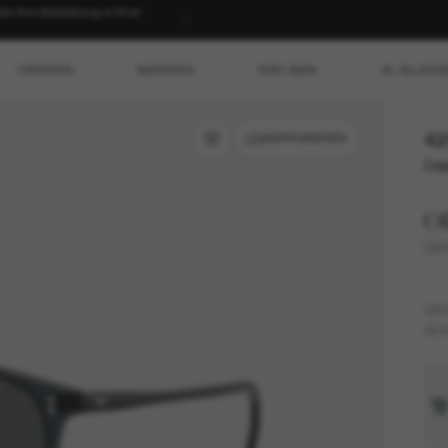
 Ihre Bestellung in Ihrer
HERREN
MARKEN
RAY-BAN
AI GLASS
42
ANPROBIEREN
Ode
Ol
OV5
GES
GLÄ