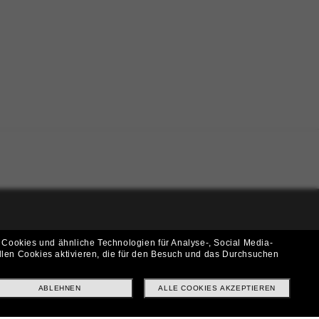
i!
 Cookies und ähnliche Technologien für Analyse-, Social Media-
llen Cookies aktivieren, die für den Besuch und das Durchsuchen
f? Abonniere unseren Newsletter *Es gelten unsere AGB
ABLEHNEN
ALLE COOKIES AKZEPTIEREN