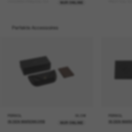
OV5298SU Finley Esq. Sun
FINLEY Esq. Su
NUR ONLINE
Perfekte Accessoires
PERSOL
26,00€
PERSOL
IN DEN WARENKORB
IN DEN WAR
NUR ONLINE