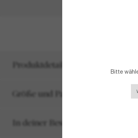
MEHR ANZEIG
Produktdetails
Bitte wähl
Größe und Passform
In deiner Bestellung inbegriffen