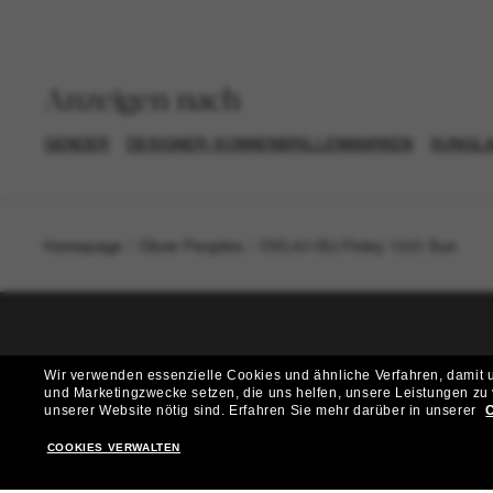
Anzeigen nach
GENDER
DESIGNER-SONNENBRILLENMARKEN
SUNGLA
Homepage
/
Oliver Peoples
/
OV5491SU Finley 1993 Sun
T
Wir verwenden essenzielle Cookies und ähnliche Verfahren, damit un
und Marketingzwecke setzen, die uns helfen, unsere Leistungen zu
Möchtest du Zugang zu VIP-Events, exklusiven Empfehl
unserer Website nötig sind.
Erfahren Sie mehr darüber in unserer
C
COOKIES VERWALTEN