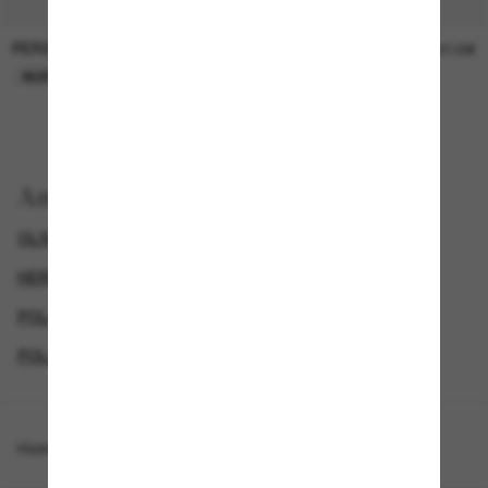
PERSOL
PERSOL
26,00€
37,00€
NUR ONLINE
NUR ONLINE
Anzeigen nach
OLIVER PEOPLES SONNENBRILLEN
HERREN SONNENBRILLEN
POLARISIERTE HERRENSONNENBRILLEN
POLARISIERTE DAMENSONNENBRILLEN
Homepage
/
Oliver Peoples
/
OV5414SU Forman L.A