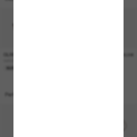
OLIVER PEOPLES
OLIVER PEOPLES
315,00€
330,00€
OV5298SU Finley Esq. Sun
FINLEY Esq. Sun
NUR ONLINE
Perfekte Accessoires