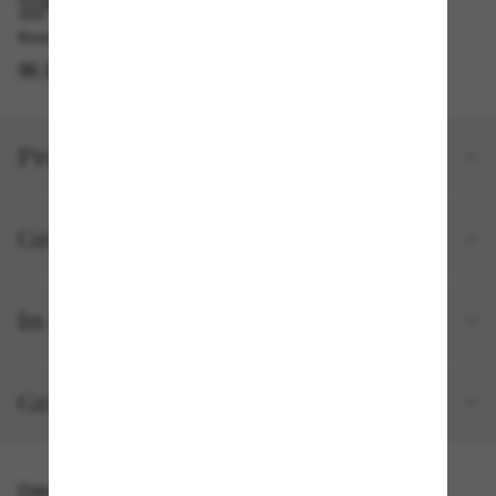
IM GESCHÄFT ABHOLEN
Kostenlose Abholung verfügbar
IM STORE FINDEN
Produktdetails
Größe und Passform
In deiner Bestellung inbegriffen
Gratisversand und -Retouren
Das könnte dir auch gefallen