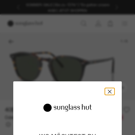
SOMMER-SALE | Bis zu -50%* | *Es gelten unsere
AGB | JETZT SHOPPEN
1
/
6
ANPROBIEREN
405,00€
Oder 3 Raten ab
0% effektiver Jahreszins mit
135,00 €