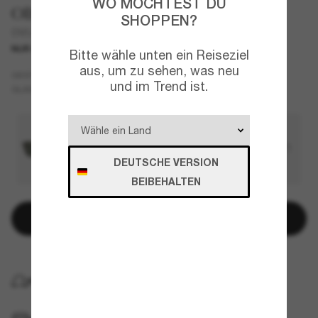
WO MÖCHTEST DU
Oliver Peoples
SHOPPEN?
OV5414SU Forman L.A
NUR ONLINE
Bitte wähle unten ein Reiseziel
aus, um zu sehen, was neu
Tortoise
GESTELL
und im Trend ist.
Grün
Polarisiert
GLÄSER
DEUTSCHE VERSION
BEIBEHALTEN
In den Warenkorb
KOSTENLOSE LIEFERUNG NACH HAUSE