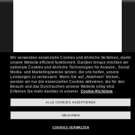
Tritt der Sunglass Hut-
Community bei!
Möchtest du Zugang zu VIP-Events, exklusiven
Empfehlungen und Angeboten wie € 10 Rabatt*
auf deinen nächsten Einkauf? Abonniere unseren
Newsletter *Es gelten unsere AGB
Wir verwenden essenzielle Cookies und ähnliche Verfahren, damit
Subscribe!
unsere Website effizient funktioniert.
Darüber hinaus möchten wir
optionale Cookies und ähnliche Technologien für Analyse-, Social
Media- und Marketingzwecke setzen, die uns helfen, unsere
Leistungen zu verbessern.
Wenn Sie auf „Ablehnen“ klicken,
werden wir nur die essenziellen Cookies aktivieren, die für den
Besuch und das Durchsuchen unserer Website nötig sind.
Shopping online
Erfahren Sie mehr darüber in unserer
Cookie-Richtlinie
.
ALLE COOKIES AKZEPTIEREN
Brands
ABLEHNEN
COOKIES VERWALTEN