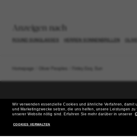
Anzeigen nach
ROUND SUNGLASSES
HERREN SONNENBRILLEN
OLIV
Homepage
/
Oliver Peoples
/
Finley Esq. Sun
T
Wir verwenden essenzielle Cookies und ähnliche Verfahren, damit un
und Marketingzwecke setzen, die uns helfen, unsere Leistungen zu
Möchtest du Zugang zu VIP-Events, exklusiven Empfehl
unserer Website nötig sind.
Erfahren Sie mehr darüber in unserer
C
COOKIES VERWALTEN