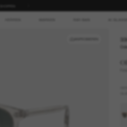
T SHOPPEN
HERREN
MARKEN
RAY-BAN
AI GLASS
33
ANPROBIEREN
Ode
Ol
Fin
GES
GLÄ