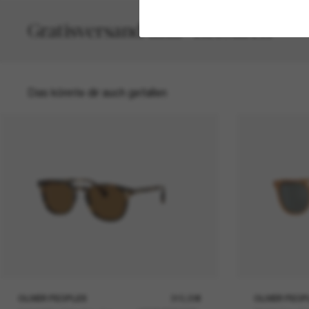
Gratisversand und -Retouren
Das könnte dir auch gefallen
OLIVER PEOPLES
315,00€
OLIVER PEOP