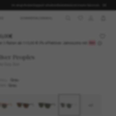
Im shop finden
Support erhalten
Bestellstatus
Unsere Services
DE
ES
SOMMERAUSWAHL
0,00€
r 3 Raten ab
0% effektiver Jahreszins mit
110,00 €
iver Peoples
ley Esq. Sun
Grau
TELL
Grau
SER
+2