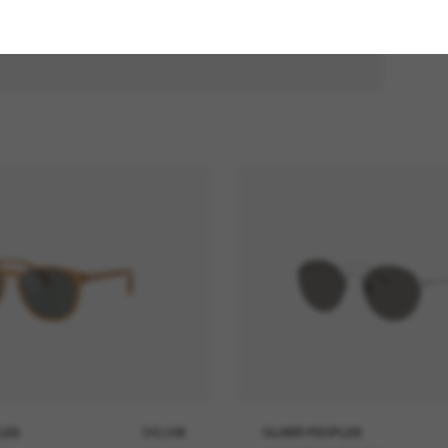
LES
330,00€
OLIVER PEOPLES