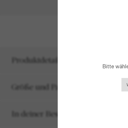
MEHR ANZEIG
Produktdetails
Bitte wähl
Größe und Passform
In deiner Bestellung inbegriffen