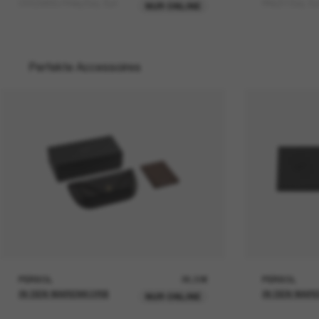
OV5298SU Finley Esq. Sun
FINLEY Esq. Su
NUR ONLINE
Perfekte Accessoires
PERSOL
26,00€
PERSOL
IN DEN WARENKORB
IN DEN WAR
NUR ONLINE