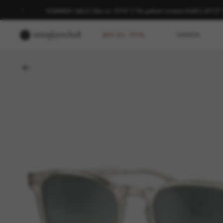
SOMMER-SALE | Bis zu -50%* | *Es gelten unsere AGB | JETZ
BIS ZU -50%
DAMEN