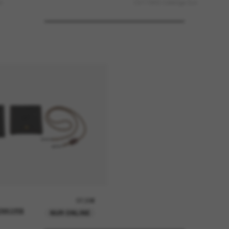
n
OV1186S Coleridge Sun
37,00€
ENKORB
NUR ONLINE