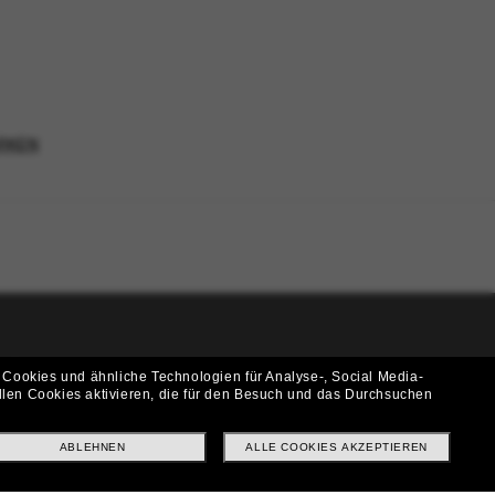
RKEN
i!
 Cookies und ähnliche Technologien für Analyse-, Social Media-
llen Cookies aktivieren, die für den Besuch und das Durchsuchen
f? Abonniere unseren Newsletter *Es gelten unsere AGB
ABLEHNEN
ALLE COOKIES AKZEPTIEREN