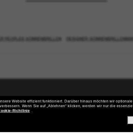
ER PEOPLES SONNENBRILLEN
DESIGNER-SONNENBRILLENMA
ritt der Sunglass Hut-Community be
sere Website effizient funktioniert.
Darüber hinaus möchten wir optionale
 verbessern.
Wenn Sie auf „Ablehnen“ klicken, werden wir nur die essenzie
ungen und Angeboten wie € 10 Rabatt* auf deinen nächsten Einkau
ookie-Richtlinie
.
Subscribe!