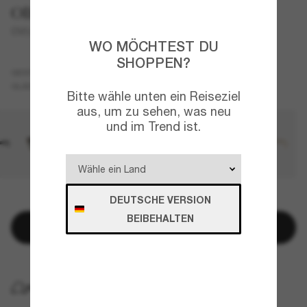
Oliver Peoples
OV5036S Sheldrake Sun
WO MÖCHTEST DU
SHOPPEN?
Grau
GESTELL
Blau
GLÄSER
Bitte wähle unten ein Reiseziel
aus, um zu sehen, was neu
und im Trend ist.
DEUTSCHE VERSION
NUR NOCH WENIGE ARTIKEL VERFÜGBAR!
BEIBEHALTEN
In den Warenkorb
KOSTENLOSE LIEFERUNG NACH HAUSE