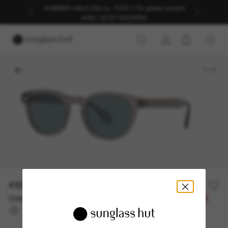
SOMMER-SALE | Bis zu -50%* | *Es gelten unsere
AGB | JETZT SHOPPEN
1
/
4
415,00€
Oder 3 Raten ab
0% effektiver Jahreszins mit
138,33 €