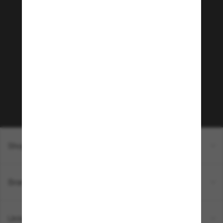
Tritt der Sunglass Hut-
Community bei!
Möchtest du Zugang zu VIP-Events, exklusiven
Empfehlungen und Angeboten wie € 10 Rabatt*
auf deinen nächsten Einkauf? Abonniere unseren
Newsletter *Es gelten unsere AGB
Subscribe!
Shopping online
Brands
Unternehmen