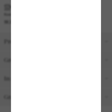
IM GESCHÄFT ABHOLEN
Kostenlose Abholung am selben Tag verfügbar
IM STORE FINDEN
Produktdetails
Größe und Passform
In deiner Bestellung inbegriffen
Gratisversand und -Retouren