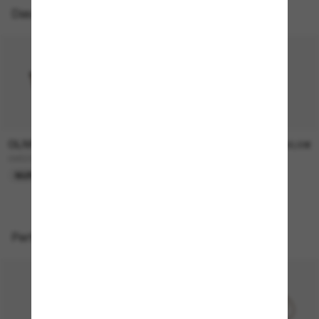
Das könnte dir auch gefallen
OLIVER PEOPLES
OLIVER PEOPLES
315,00€
330,00€
OV5298SU Finley Esq. Sun
FINLEY Esq. Sun
NUR ONLINE
Perfekte Accessoires