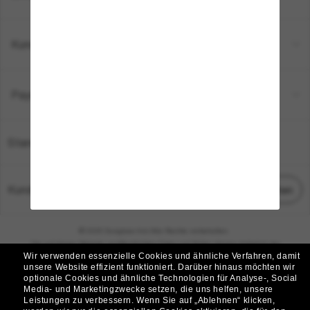
Kundenservice
Payment Methods
Standort:
Deutschland
Kundenservice
Chat starten
© 2026 Sunglass Hut Alle Rechte vorbehalten.
Die auf dieser Website veröffentlichten Fotos und Bilder dienen lediglich der
Wir verwenden essenzielle Cookies und ähnliche Verfahren, damit
Veranschaulichung.
unsere Website effizient funktioniert.
Darüber hinaus möchten wir
optionale Cookies und ähnliche Technologien für Analyse-, Social
|
|
Cookie-Richtlinie
Datenschutzbestimmungen
Media- und Marketingzwecke setzen, die uns helfen, unsere
Leistungen zu verbessern.
Wenn Sie auf „Ablehnen“ klicken,