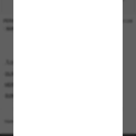
PERSOL
PERSOL
26,00€
37,00€
NUR ONLINE
NUR ONLINE
Anzeigen nach
OLIVER PEOPLES SONNENBRILLEN
HERREN SONNENBRILLEN
GENDER
SUNGLASSES BRANDS
Homepage
/
Oliver Peoples
/
OV5036S Sheldrake Sun