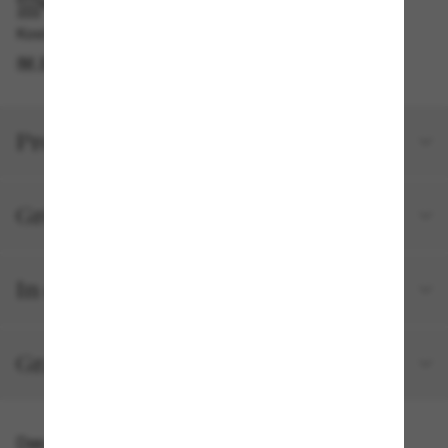
IM GESCHÄFT ABHOLEN
Kostenlose Abholung am selben Tag verfügbar
IM STORE FINDEN
Produktdetails
Größe und Passform
In deiner Bestellung inbegriffen
Gratisversand und -Retouren
Das könnte dir auch gefallen