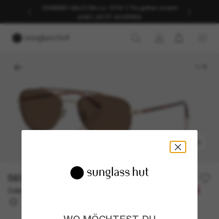
SOMMER-SALE | Bis zu -50%* | *Es gelten unsere
AGB | JETZT SHOPPEN
1
/
6
ANPROBIEREN
560,00€
Oder 3 Raten ab
0% effektiver Jahreszins mit
186,67 €