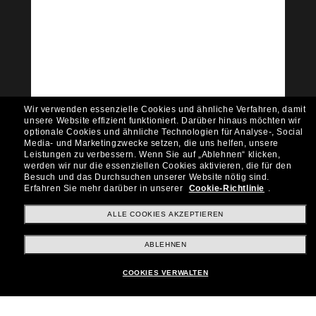
Tritt der Sunglass Hut-
Community bei!
Möchtest du Zugang zu VIP-Events, exklusiven
Empfehlungen und Angeboten wie € 10 Rabatt*
auf deinen nächsten Einkauf? Abonniere unseren
Newsletter *Es gelten unsere AGB
Wir verwenden essenzielle Cookies und ähnliche Verfahren, damit
Subscribe!
unsere Website effizient funktioniert.
Darüber hinaus möchten wir
optionale Cookies und ähnliche Technologien für Analyse-, Social
Media- und Marketingzwecke setzen, die uns helfen, unsere
Leistungen zu verbessern.
Wenn Sie auf „Ablehnen“ klicken,
werden wir nur die essenziellen Cookies aktivieren, die für den
Besuch und das Durchsuchen unserer Website nötig sind.
Shopping online
Erfahren Sie mehr darüber in unserer
Cookie-Richtlinie
.
ALLE COOKIES AKZEPTIEREN
Brands
ABLEHNEN
COOKIES VERWALTEN
Unternehmen