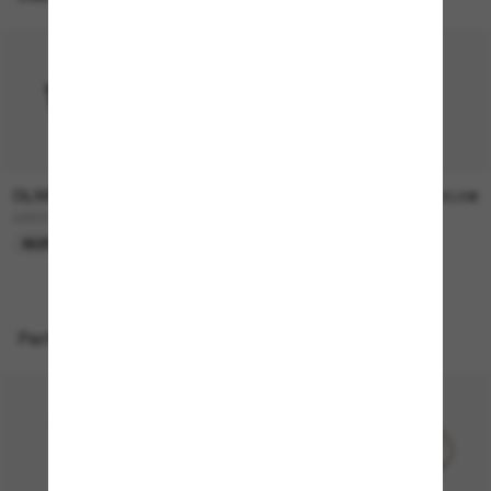
OLIVER PEOPLES
OLIVER PEOPLES
315,00€
330,00€
OV5298SU Finley Esq. Sun
FINLEY Esq. Sun
NUR ONLINE
Perfekte Accessoires