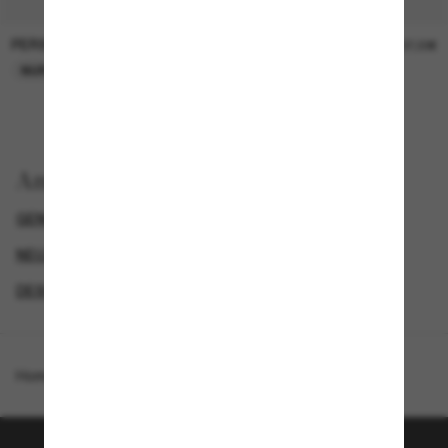
PERSOL
PERSOL
26,00€
37,00€
NUR ONLINE
NUR ONLINE
Anzeigen nach
GENDER
NEUZUGÄNGE FÜR HERREN
NEUZUGÄNGE FÜR DAMEN
DESIGNER-SONNENBRILLENMARKEN
Homepage
/
Oliver Peoples
/
OV1372ST Sacoye