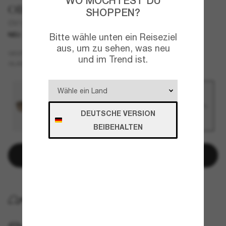
WO MÖCHTEST DU
Oliver Peoples
SHOPPEN?
OV1372ST Sacoye
NEU
Bitte wähle unten ein Reiseziel
aus, um zu sehen, was neu
Gold
GESTELL
und im Trend ist.
Braun
GLÄSER
DEUTSCHE VERSION
BEIBEHALTEN
In den Warenkorb
KOSTENLOSE LIEFERUNG NACH HAUSE