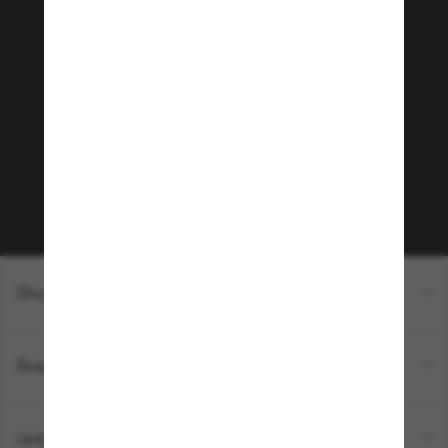
Tritt der Sunglass Hut-
Community bei!
Möchtest du Zugang zu VIP-Events, exklusiven
Empfehlungen und Angeboten wie € 10 Rabatt*
auf deinen nächsten Einkauf? Abonniere unseren
Newsletter *Es gelten unsere AGB
Subscribe!
Shopping online
Brands
Unternehmen