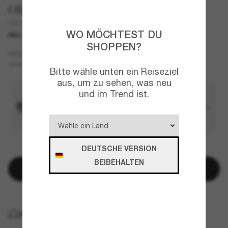
Oliver Peoples
OV1372ST Sacoye
WO MÖCHTEST DU
NEU
SHOPPEN?
Silber
GESTELL
Grau
Polarisiert
GLÄSER
Bitte wähle unten ein Reiseziel
aus, um zu sehen, was neu
und im Trend ist.
DEUTSCHE VERSION
NUR NOCH WENIGE ARTIKEL VERFÜGBAR!
BEIBEHALTEN
In den Warenkorb
KOSTENLOSE LIEFERUNG NACH HAUSE