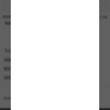
PERSOL
PERSOL
26,00€
37,00€
NUR ONLINE
NUR ONLINE
Anzeigen nach
GENDER
NEUZUGÄNGE FÜR HERREN
NEUZUGÄNGE FÜR DAMEN
DESIGNER-SONNENBRILLENMARKEN
Homepage
/
Oliver Peoples
/
OV1372ST Sacoye