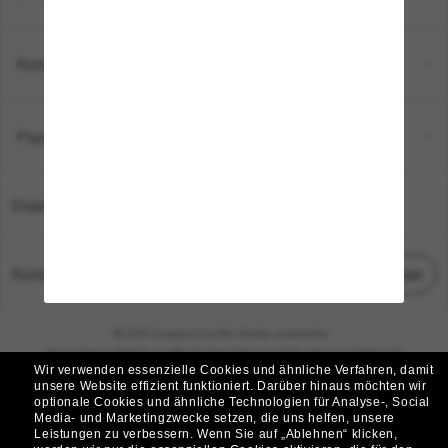
Kundenservice
Payment Methods
Standort:
Deutschland
Kundenservice
Chat starten
© 2026 Sunglass Hut Alle Rechte vorbehalten.
Die auf dieser Website veröffentlichten Fotos und Bilder dienen lediglich der
Wir verwenden essenzielle Cookies und ähnliche Verfahren, damit
Veranschaulichung.
unsere Website effizient funktioniert.
Darüber hinaus möchten wir
optionale Cookies und ähnliche Technologien für Analyse-, Social
|
|
Cookie-Richtlinie
Datenschutzbestimmungen
Media- und Marketingzwecke setzen, die uns helfen, unsere
Leistungen zu verbessern.
Wenn Sie auf „Ablehnen“ klicken,