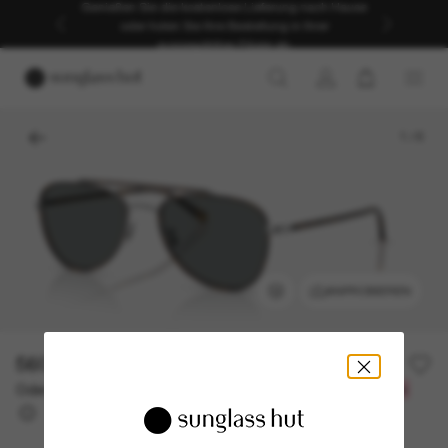
Genießen Sie die kostenlose Lieferung nach Hause
oder holen Sie Ihre Bestellung in Ihrer
ausgewählten Filiale ab.
1
/
6
ANPROBIEREN
560,00€
Oder 3 Raten ab
0% effektiver Jahreszins mit
186,67 €