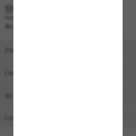
IM GESCHÄFT ABHOLEN
Kostenlose Abholung am selben Tag verfügbar
IM STORE FINDEN
Produktdetails
Größe und Passform
In deiner Bestellung inbegriffen
Gratisversand und -Retouren