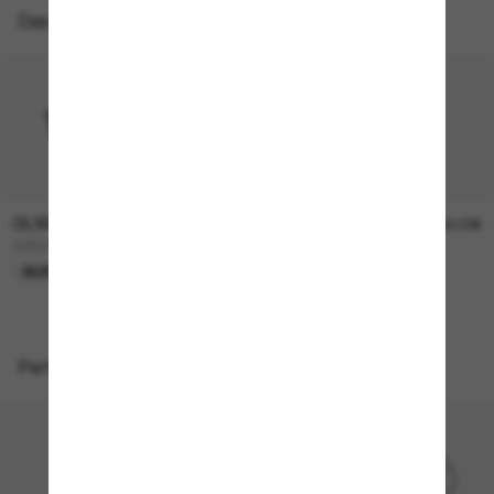
Das könnte dir auch gefallen
OLIVER PEOPLES
OLIVER PEOPLES
315,00€
330,00€
OV5298SU Finley Esq. Sun
FINLEY Esq. Sun
NUR ONLINE
Perfekte Accessoires