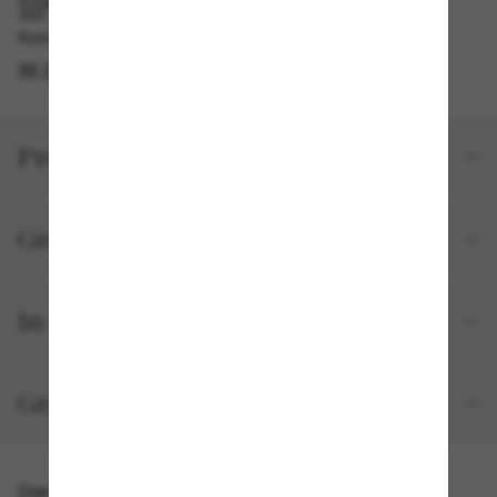
IM GESCHÄFT ABHOLEN
Kostenlose Abholung am selben Tag verfügbar
IM STORE FINDEN
Produktdetails
Größe und Passform
In deiner Bestellung inbegriffen
Gratisversand und -Retouren
Das könnte dir auch gefallen