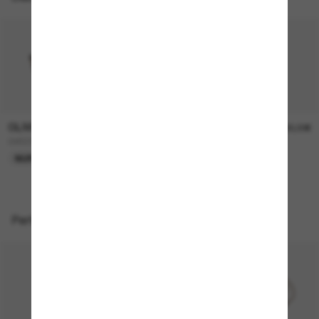
OLIVER PEOPLES
OLIVER PEOPLES
315,00€
330,00€
OV5298SU Finley Esq. Sun
FINLEY Esq. Sun
NUR ONLINE
Perfekte Accessoires