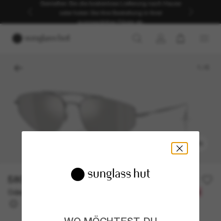
Genießen Sie die kostenlose Lieferung nach Hause
oder holen Sie Ihre Bestellung in Ihrer
ausgewählten Filiale ab.
1
/
6
ANPROBIEREN
580,00€
Oder 3 Raten ab
0% effektiver Jahreszins mit
193,33 €