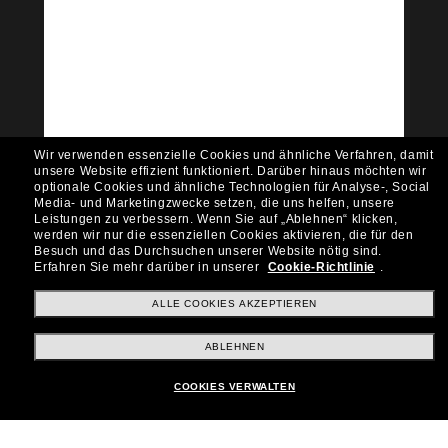
Tritt der Sunglass Hut-
Community bei!
Möchtest du Zugang zu VIP-Events, exklusiven
Empfehlungen und Angeboten wie € 10 Rabatt*
auf deinen nächsten Einkauf? Abonniere unseren
Newsletter *Es gelten unsere AGB
Wir verwenden essenzielle Cookies und ähnliche Verfahren, damit
Subscribe!
unsere Website effizient funktioniert.
Darüber hinaus möchten wir
optionale Cookies und ähnliche Technologien für Analyse-, Social
Media- und Marketingzwecke setzen, die uns helfen, unsere
Leistungen zu verbessern.
Wenn Sie auf „Ablehnen“ klicken,
werden wir nur die essenziellen Cookies aktivieren, die für den
Besuch und das Durchsuchen unserer Website nötig sind.
Shopping online
Erfahren Sie mehr darüber in unserer
Cookie-Richtlinie
.
ALLE COOKIES AKZEPTIEREN
Brands
ABLEHNEN
COOKIES VERWALTEN
Unternehmen