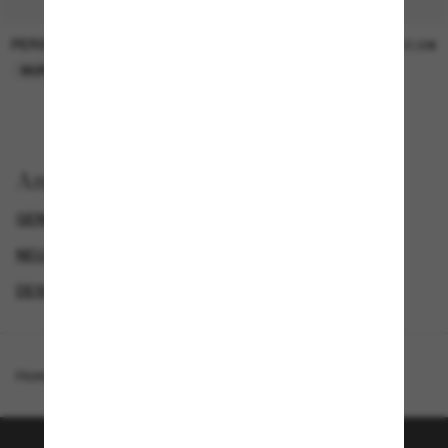
PERSOL
PERSOL
26,00€
37,00€
NUR ONLINE
NUR ONLINE
Anzeigen nach
GENDER
LUXURIÖSE SONNENBRILLEN
NEUZUGÄNGE FÜR DAMEN
DESIGNER-SONNENBRILLENMARKEN
Homepage
/
Oliver Peoples
/
OV1371ST Edition 5