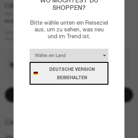
WO MÖCHTEST DU
Oliver Peoples
SHOPPEN?
OV1371ST Edition 5
KOOPERATION
NEU
Bitte wähle unten ein Reiseziel
aus, um zu sehen, was neu
Silber
GESTELL
und im Trend ist.
Grau
GLÄSER
DEUTSCHE VERSION
BEIBEHALTEN
In den Warenkorb
KOSTENLOSE LIEFERUNG NACH HAUSE