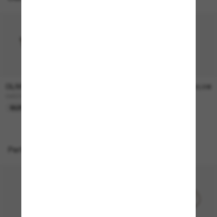
OLIVER PEOPLES
OLIVER PEOPLES
315,00€
330,00€
OV5298SU Finley Esq. Sun
FINLEY Esq. Sun
NUR ONLINE
Perfekte Accessoires