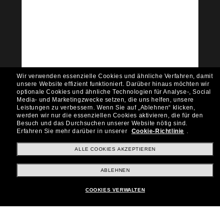
Tritt der Sunglass Hut-
Community bei!
Möchtest du Zugang zu VIP-Events, exklusiven
Empfehlungen und Angeboten wie € 10 Rabatt*
auf deinen nächsten Einkauf? Abonniere unseren
Newsletter *Es gelten unsere AGB
Wir verwenden essenzielle Cookies und ähnliche Verfahren, damit
Subscribe!
unsere Website effizient funktioniert.
Darüber hinaus möchten wir
optionale Cookies und ähnliche Technologien für Analyse-, Social
Media- und Marketingzwecke setzen, die uns helfen, unsere
Leistungen zu verbessern.
Wenn Sie auf „Ablehnen“ klicken,
werden wir nur die essenziellen Cookies aktivieren, die für den
Besuch und das Durchsuchen unserer Website nötig sind.
Shopping online
Erfahren Sie mehr darüber in unserer
Cookie-Richtlinie
.
ALLE COOKIES AKZEPTIEREN
Brands
ABLEHNEN
COOKIES VERWALTEN
Unternehmen