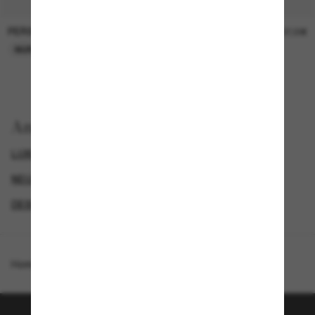
PERSOL
PERSOL
26,00€
37,00€
NUR ONLINE
NUR ONLINE
Anzeigen nach
LUXURIÖSE SONNENBRILLEN
GENDER
NEUZUGÄNGE FÜR DAMEN
DESIGNER-SONNENBRILLENMARKEN
Homepage
/
Oliver Peoples
/
OV1369ST Edition 1