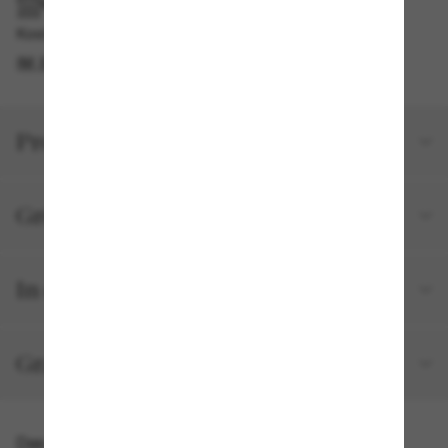
IM GESCHÄFT ABHOLEN
Kostenlose Abholung am selben Tag verfügbar
IM STORE FINDEN
Produktdetails
Größe und Passform
In deiner Bestellung inbegriffen
Gratisversand und -Retouren
Das könnte dir auch gefallen