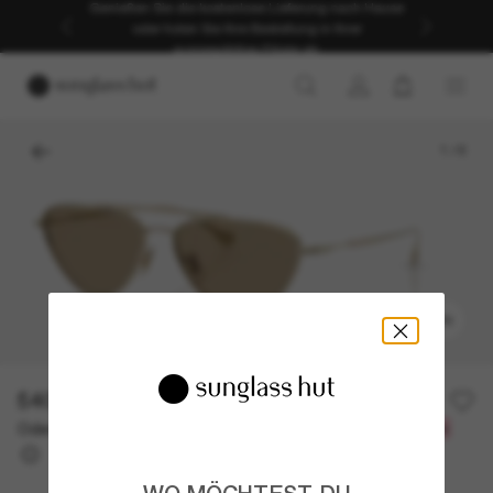
Genießen Sie die kostenlose Lieferung nach Hause
oder holen Sie Ihre Bestellung in Ihrer
ausgewählten Filiale ab.
1
/
6
ANPROBIEREN
540,00€
Oder 3 Raten ab
0% effektiver Jahreszins mit
180,00 €