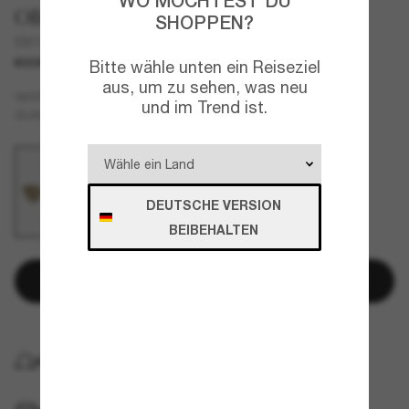
WO MÖCHTEST DU
Oliver Peoples
SHOPPEN?
OV1369ST Edition 1
KOOPERATION
NEU
Bitte wähle unten ein Reiseziel
aus, um zu sehen, was neu
Gold
GESTELL
und im Trend ist.
Grau
GLÄSER
DEUTSCHE VERSION
BEIBEHALTEN
In den Warenkorb
KOSTENLOSE LIEFERUNG NACH HAUSE