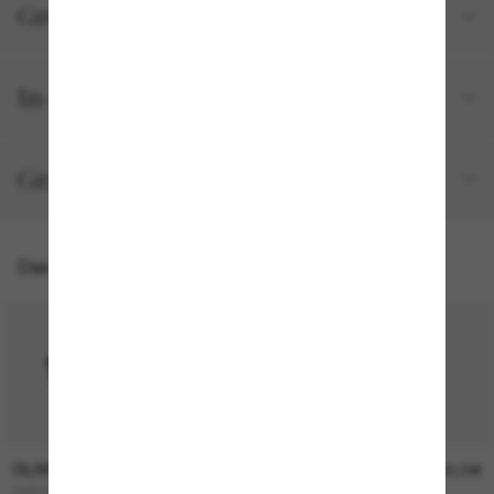
Größe und Passform
In deiner Bestellung inbegriffen
Gratisversand und -Retouren
Das könnte dir auch gefallen
OLIVER PEOPLES
OLIVER PEOPLES
315,00€
330,00€
OV5298SU Finley Esq. Sun
FINLEY Esq. Sun