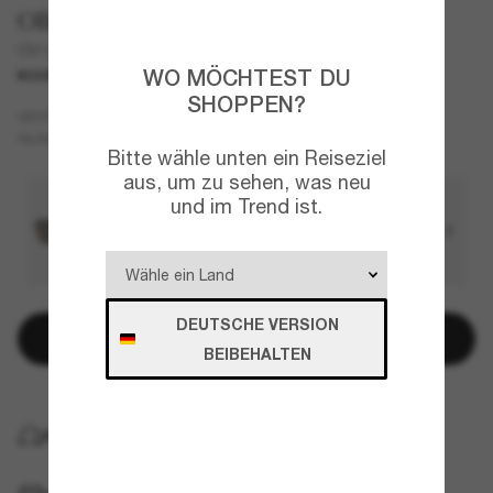
Oliver Peoples
OV1362S R-15
WO MÖCHTEST DU
KOOPERATION
NEU
SHOPPEN?
Silber
GESTELL
Blau
Transitions®
GLÄSER
Bitte wähle unten ein Reiseziel
aus, um zu sehen, was neu
und im Trend ist.
DEUTSCHE VERSION
In den Warenkorb
BEIBEHALTEN
KOSTENLOSE LIEFERUNG NACH HAUSE