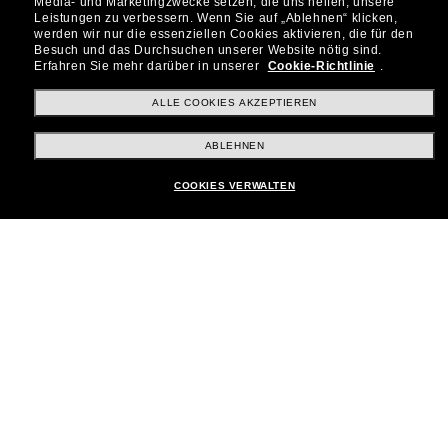
Media- und Marketingzwecke setzen, die uns helfen, unsere
Leistungen zu verbessern.
Wenn Sie auf „Ablehnen“ klicken,
werden wir nur die essenziellen Cookies aktivieren, die für den
Besuch und das Durchsuchen unserer Website nötig sind.
Shopping online
Erfahren Sie mehr darüber in unserer
Cookie-Richtlinie
.
ALLE COOKIES AKZEPTIEREN
Brands
ABLEHNEN
COOKIES VERWALTEN
Unternehmen
Kundenservice
Payment Methods
Standort:
Deutschland