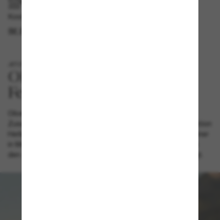
IM GESCHÄFT ABHOLEN
Kostenlose Abholung am selben Tag verfügbar
IM STORE FINDEN
JETZT NEU
Oliver Peoples x Roger
Oliver Peoples und Roger Federer setzen ihre erfolgreiche
Zusammenarbeit mit dem Launch der Kampagne und Kollektion
Herbst/Winter 2025 fort. Die vierte Serie wird im Rahmen einer
in Monte Carlo aufgenommenen Kampagne präsentiert, die
den zeitlosen Hollywood-Glamour der Côte d'Azur einfängt.