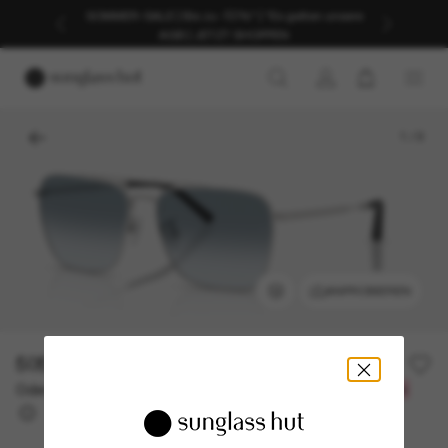
SOMMER-SALE | Bis zu -50%* | *Es gelten unsere
AGB | JETZT SHOPPEN
1
/
9
ANPROBIEREN
505,00€
Oder 3 Raten ab
0% effektiver Jahreszins mit
168,33 €