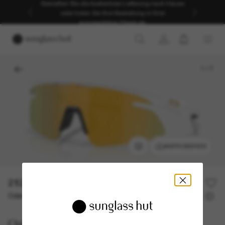
Genießen Sie die kostenlose Lieferung nach Hause
oder holen Sie Ihre Bestellung in Ihrer
ausgewählten Filiale ab.
1
/
7
ANPROBIEREN
212,00€
Oder 3 Raten ab
0% effektiver Jahreszins mit
70,67 €
Oakley