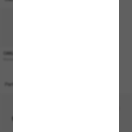
OAKLEY
193,00€
Masseter
Perfekte Accessoires