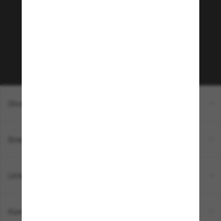
Möchtest du Zugang zu VIP-Events, exklusiven
Empfehlungen und Angeboten wie € 10 Rabatt*
auf deinen nächsten Einkauf? Abonniere unseren
Newsletter *Es gelten unsere AGB
Subscribe!
Shopping online
Brands
Unternehmen
Kundenservice