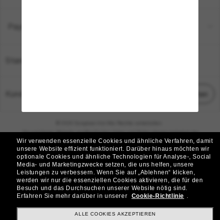
Payment Methods
Standort:
Deutschland
Kundenservice
Chat starten
© 2026 Sunglass Hut Alle Rechte vorbehalten.
Die auf dieser Website veröffentlichten Fotos und Bilder dienen lediglich der
Wir verwenden essenzielle Cookies und ähnliche Verfahren, damit
Veranschaulichung.
unsere Website effizient funktioniert.
Darüber hinaus möchten wir
optionale Cookies und ähnliche Technologien für Analyse-, Social
|
|
Cookie-Richtlinie
Datenschutzbestimmungen
Media- und Marketingzwecke setzen, die uns helfen, unsere
Leistungen zu verbessern.
Wenn Sie auf „Ablehnen“ klicken,
werden wir nur die essenziellen Cookies aktivieren, die für den
|
|
Besuch und das Durchsuchen unserer Website nötig sind.
Geschäftsbedingungen
AdChoices
Erfahren Sie mehr darüber in unserer
Cookie-Richtlinie
.
Do Not Sell My Personal Information
ALLE COOKIES AKZEPTIEREN