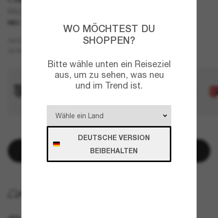
RSLV Lite
NEU
WO MÖCHTEST DU
SHOPPEN?
Weiß
GESTELL
Gold
GLÄSER
Bitte wähle unten ein Reiseziel
aus, um zu sehen, was neu
und im Trend ist.
NUR NOCH WENIGE ARTIKEL VERFÜGBAR!
DEUTSCHE VERSION
In den Warenkorb
BEIBEHALTEN
KOSTENLOSE LIEFERUNG NACH HAUSE