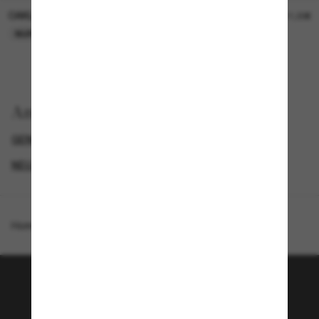
OAKLEY
OAKLEY
11,00€
11,00€
NUR ONLINE
NUR ONLINE
Anzeigen nach
GENDER
NEUZUGÄNGE FÜR HERREN
NEUZUGÄNGE FÜR DAMEN
PROMOTIONS NL
Homepage
/
Oakley
/
RSLV Lite
Tritt der Sunglass Hut-
Community bei!