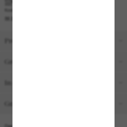
IM GESCHÄFT ABHOLEN
Kostenlose Abholung am selben Tag verfügbar
IM STORE FINDEN
Produktdetails
Größe und Passform
In deiner Bestellung inbegriffen
Gratisversand und -Retouren
Das könnte dir auch gefallen