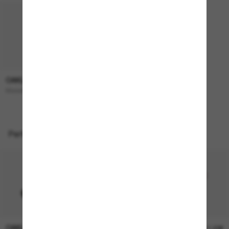
OAKLEY
193,00€
Masseter
Perfekte Accessoires
OAKLEY
OAKLEY
11,00€
11,00€