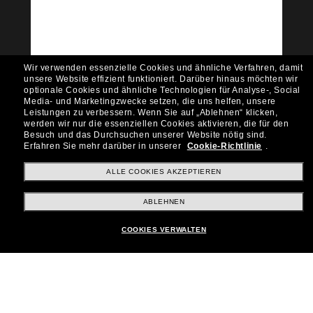
Empfehlungen und Angeboten wie € 10 Rabatt*
auf deinen nächsten Einkauf? Abonniere unseren
Newsletter *Es gelten unsere AGB
Subscribe!
Wir verwenden essenzielle Cookies und ähnliche Verfahren, damit
unsere Website effizient funktioniert.
Darüber hinaus möchten wir
optionale Cookies und ähnliche Technologien für Analyse-, Social
Media- und Marketingzwecke setzen, die uns helfen, unsere
Leistungen zu verbessern.
Wenn Sie auf „Ablehnen“ klicken,
werden wir nur die essenziellen Cookies aktivieren, die für den
Shopping online
Besuch und das Durchsuchen unserer Website nötig sind.
Erfahren Sie mehr darüber in unserer
Cookie-Richtlinie
.
ALLE COOKIES AKZEPTIEREN
Brands
ABLEHNEN
Unternehmen
COOKIES VERWALTEN
Kundenservice