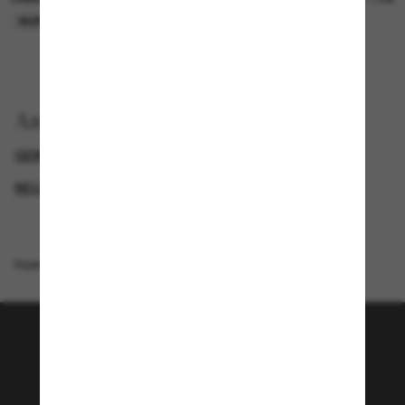
NUR ONLINE
NUR ONLINE
Anzeigen nach
GENDER
NEUZUGÄNGE FÜR HERREN
NEUZUGÄNGE FÜR DAMEN
PROMOTIONS NL
Homepage
/
Oakley
/
Stunt Devil (Low Bridge Fit)
Tritt der Sunglass Hut-
Community bei!
Möchtest du Zugang zu VIP-Events, exklusiven