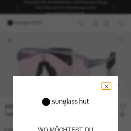
Genießen Sie die kostenlose Lieferung nach Hause
oder holen Sie Ihre Bestellung in Ihrer
ausgewählten Filiale ab.
1
/
7
ANPROBIEREN
215,00€
Oder 3 Raten ab
0% effektiver Jahreszins mit
71,67 €
Oakley
WO MÖCHTEST DU