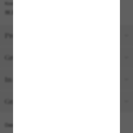
Kostenlose Abholung am selben Tag verfügbar
IM STORE FINDEN
Produktdetails
Größe und Passform
In deiner Bestellung inbegriffen
Gratisversand und -Retouren
Das könnte dir auch gefallen