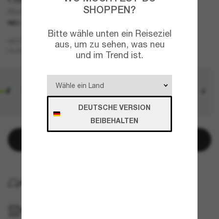
SHOPPEN?
Stunt Devil (Low Bridge Fit)
NEU
Bitte wähle unten ein Reiseziel
Violett
GESTELL
aus, um zu sehen, was neu
Rosa
GLÄSER
und im Trend ist.
DEUTSCHE VERSION
BEIBEHALTEN
In den Warenkorb
KOSTENLOSE LIEFERUNG NACH HAUSE
IM GESCHÄFT ABHOLEN