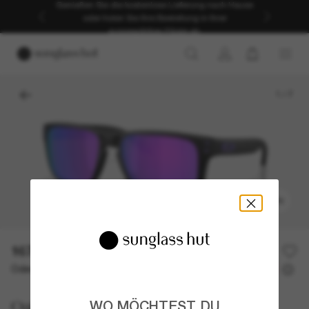
Genießen Sie die kostenlose Lieferung nach Hause
oder holen Sie Ihre Bestellung in Ihrer
ausgewählten Filiale ab.
1
/
7
ANPROBIEREN
167,00€
Oder 3 Raten ab
0% effektiver Jahreszins mit
55,67 €
Oakley
WO MÖCHTEST DU