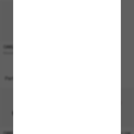
OAKLEY
193,00€
Masseter
Perfekte Accessoires
OAKLEY
OAKLEY
11,00€
11,00€