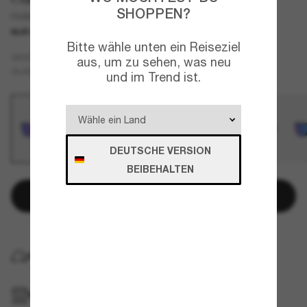
SHOPPEN?
Holbrook™ S
NUR ONLINE
Bitte wähle unten ein Reiseziel
Schwarz
GESTELL
aus, um zu sehen, was neu
Violett
GLÄSER
und im Trend ist.
DEUTSCHE VERSION
BEIBEHALTEN
In den Warenkorb
KOSTENLOSE LIEFERUNG NACH HAUSE
IM GESCHÄFT ABHOLEN