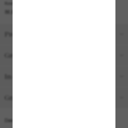
Kostenlose Abholung verfügbar
IM STORE FINDEN
Produktdetails
Größe und Passform
In deiner Bestellung inbegriffen
Gratisversand und -Retouren
Das könnte dir auch gefallen