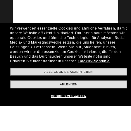
Empfehlungen und Angeboten wie € 10 Rabatt*
auf deinen nächsten Einkauf? Abonniere unseren
Newsletter *Es gelten unsere AGB
Subscribe!
Wir verwenden essenzielle Cookies und ähnliche Verfahren, damit
unsere Website effizient funktioniert.
Darüber hinaus möchten wir
optionale Cookies und ähnliche Technologien für Analyse-, Social
Media- und Marketingzwecke setzen, die uns helfen, unsere
Leistungen zu verbessern.
Wenn Sie auf „Ablehnen“ klicken,
werden wir nur die essenziellen Cookies aktivieren, die für den
Shopping online
Besuch und das Durchsuchen unserer Website nötig sind.
Erfahren Sie mehr darüber in unserer
Cookie-Richtlinie
.
ALLE COOKIES AKZEPTIEREN
Brands
ABLEHNEN
Unternehmen
COOKIES VERWALTEN
Kundenservice