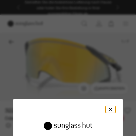
Genießen Sie die kostenlose Lieferung nach Hause
oder holen Sie Ihre Bestellung in Ihrer
ausgewählten Filiale ab.
1
/
7
ANPROBIEREN
322,00€
Oder 3 Raten ab
0% effektiver Jahreszins mit
107,33 €