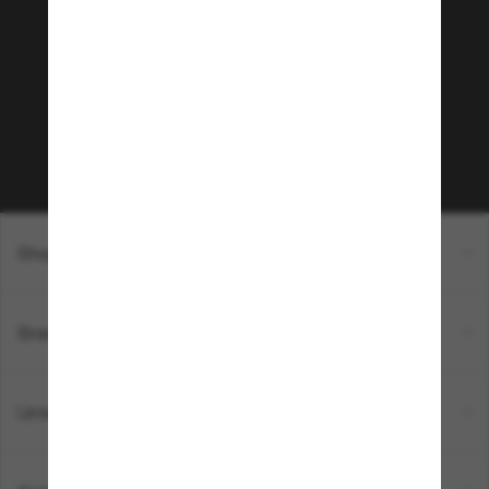
Community bei!
Möchtest du Zugang zu VIP-Events, exklusiven
Empfehlungen und Angeboten wie € 10 Rabatt*
auf deinen nächsten Einkauf? Abonniere unseren
Newsletter *Es gelten unsere AGB
Subscribe!
Shopping online
Brands
Unternehmen