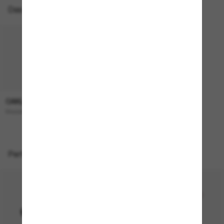
Das könnte dir auch gefallen
OAKLEY
193,00€
Masseter
Perfekte Accessoires