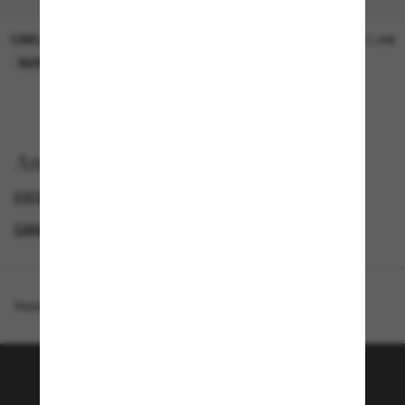
OAKLEY
OAKLEY
11,00€
11,00€
NUR ONLINE
NUR ONLINE
Anzeigen nach
EXCLUDEDFROMPROMOTION
GENDER
DAMEN SONNENBRILLEN
EXCLUDEDFP_NO_META
Homepage
/
Oakley
/
OO9501 Velo Kato™
Tritt der Sunglass Hut-