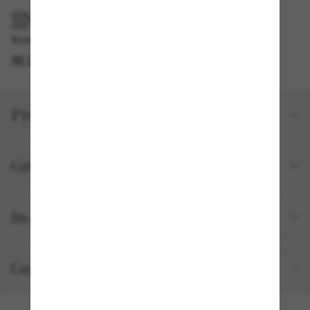
IM GESCHÄFT ABHOLEN
Kostenlose Abholung am selben Tag verfügbar
IM STORE FINDEN
Produktdetails
Größe und Passform
In deiner Bestellung inbegriffen
Gratisversand und -Retouren