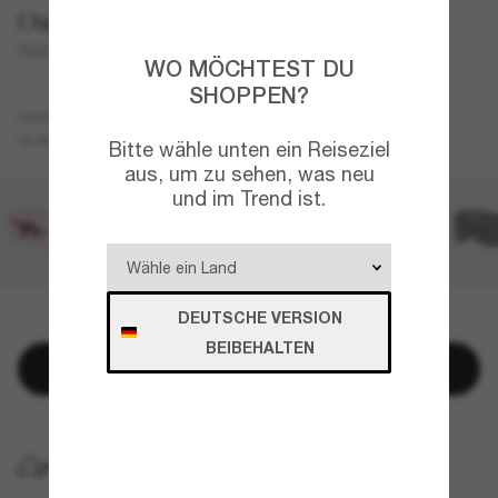
Oakley
OO9501 Velo Kato™
WO MÖCHTEST DU
SHOPPEN?
Grau
GESTELL
Gold
GLÄSER
Bitte wähle unten ein Reiseziel
aus, um zu sehen, was neu
und im Trend ist.
DEUTSCHE VERSION
NUR NOCH WENIGE ARTIKEL VERFÜGBAR!
BEIBEHALTEN
In den Warenkorb
KOSTENLOSE LIEFERUNG NACH HAUSE