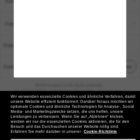
Kundenservice
Payment Methods
Standort:
Deutschland
Kundenservice
Chat starten
© 2026 Sunglass Hut Alle Rechte vorbehalten.
Die auf dieser Website veröffentlichten Fotos und Bilder dienen lediglich der
Wir verwenden essenzielle Cookies und ähnliche Verfahren, damit
Veranschaulichung.
unsere Website effizient funktioniert.
Darüber hinaus möchten wir
optionale Cookies und ähnliche Technologien für Analyse-, Social
|
|
Cookie-Richtlinie
Datenschutzbestimmungen
Media- und Marketingzwecke setzen, die uns helfen, unsere
Leistungen zu verbessern.
Wenn Sie auf „Ablehnen“ klicken,
werden wir nur die essenziellen Cookies aktivieren, die für den
|
|
Besuch und das Durchsuchen unserer Website nötig sind.
Geschäftsbedingungen
AdChoices
Erfahren Sie mehr darüber in unserer
Cookie-Richtlinie
.