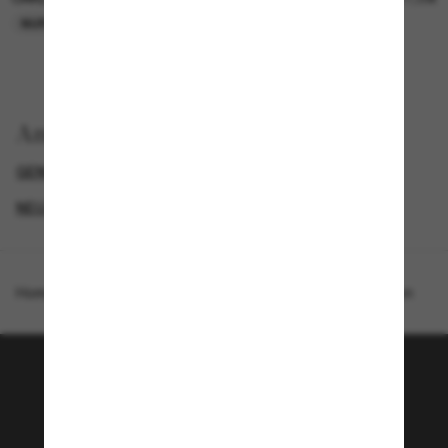
NUR ONLINE
NUR ONLINE
Anzeigen nach
GENDER
NEUZUGÄNGE FÜR HERREN
NEUZUGÄNGE FÜR DAMEN
PROMOTIONS NL
Homepage
/
Oakley
/
Sphaera™ Slash Neon Pop Collection
Tritt der Sunglass Hut-
Community bei!
Möchtest du Zugang zu VIP-Events, exklusiven