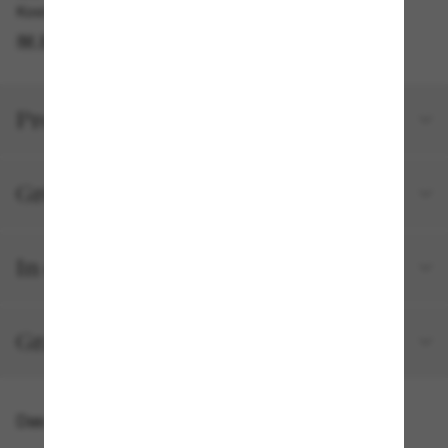
Kostenlose Abholung am selben Tag verfügbar
IM STORE FINDEN
Produktdetails
Größe und Passform
In deiner Bestellung inbegriffen
Gratisversand und -Retouren
Das könnte dir auch gefallen