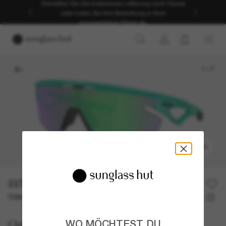
Genießen Sie die kostenlose Lieferung nach Hause
oder holen Sie Ihre Bestellung in Ihrer
ausgewählten Filiale ab.
1
/
7
ANPROBIEREN
227,00€
Oder 3 Raten ab
0% effektiver Jahreszins mit
75,67 €
Oakley
WO MÖCHTEST DU