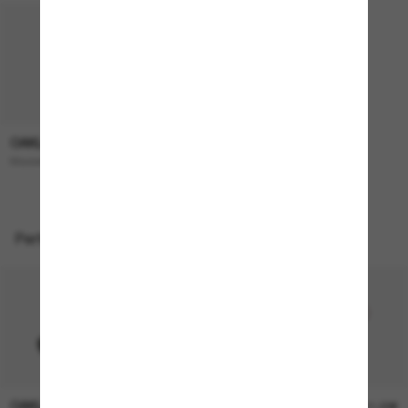
OAKLEY
193,00€
Masseter
Perfekte Accessoires
OAKLEY
OAKLEY
11,00€
11,00€