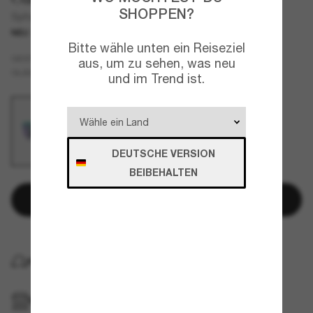
SHOPPEN?
Sphaera™ Slash Neon Pop Collection
NEU
Bitte wähle unten ein Reiseziel
Grün
GESTELL
aus, um zu sehen, was neu
Grün
GLÄSER
und im Trend ist.
DEUTSCHE VERSION
BEIBEHALTEN
In den Warenkorb
KOSTENLOSE LIEFERUNG NACH HAUSE
IM GESCHÄFT ABHOLEN