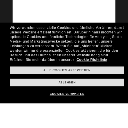
Empfehlungen und Angeboten wie € 10 Rabatt*
auf deinen nächsten Einkauf? Abonniere unseren
Newsletter *Es gelten unsere AGB
Subscribe!
Wir verwenden essenzielle Cookies und ähnliche Verfahren, damit
unsere Website effizient funktioniert.
Darüber hinaus möchten wir
optionale Cookies und ähnliche Technologien für Analyse-, Social
Media- und Marketingzwecke setzen, die uns helfen, unsere
Leistungen zu verbessern.
Wenn Sie auf „Ablehnen“ klicken,
werden wir nur die essenziellen Cookies aktivieren, die für den
Shopping online
Besuch und das Durchsuchen unserer Website nötig sind.
Erfahren Sie mehr darüber in unserer
Cookie-Richtlinie
.
ALLE COOKIES AKZEPTIEREN
Brands
ABLEHNEN
Unternehmen
COOKIES VERWALTEN
Kundenservice