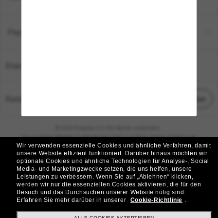
Payment Methods
Standort:
Deutschland
Kundenservice
Chat starten
© 2026 Sunglass Hut Alle Rechte vorbehalten.
Die auf dieser Website veröffentlichten Fotos und Bilder dienen lediglich der
Wir verwenden essenzielle Cookies und ähnliche Verfahren, damit
Veranschaulichung.
unsere Website effizient funktioniert.
Darüber hinaus möchten wir
optionale Cookies und ähnliche Technologien für Analyse-, Social
|
|
Cookie-Richtlinie
Datenschutzbestimmungen
Media- und Marketingzwecke setzen, die uns helfen, unsere
Leistungen zu verbessern.
Wenn Sie auf „Ablehnen“ klicken,
werden wir nur die essenziellen Cookies aktivieren, die für den
|
|
Besuch und das Durchsuchen unserer Website nötig sind.
Geschäftsbedingungen
AdChoices
Erfahren Sie mehr darüber in unserer
Cookie-Richtlinie
.
ALLE COOKIES AKZEPTIEREN