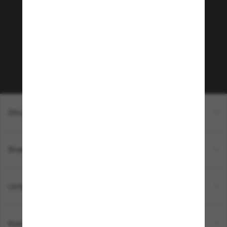
Community bei!
Möchtest du Zugang zu VIP-Events, exklusiven
Empfehlungen und Angeboten wie € 10 Rabatt*
auf deinen nächsten Einkauf? Abonniere unseren
Newsletter *Es gelten unsere AGB
Subscribe!
Shopping online
Brands
Unternehmen
Kundenservice