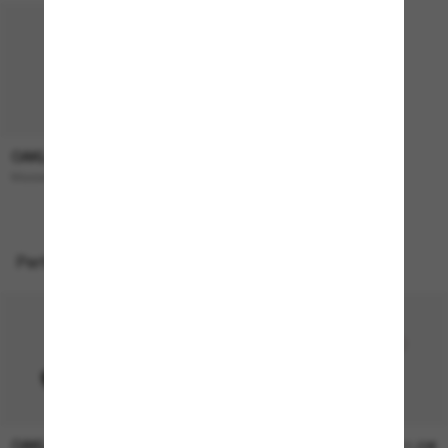
OAKLEY
193,00€
Masseter
Perfekte Accessoires
OAKLEY
OAKLEY
11,00€
11,00€