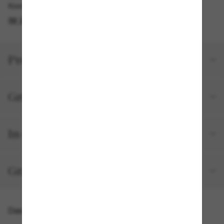
Kostenlose Abholung am selben Tag verfügbar
IM STORE FINDEN
Produktdetails
Größe und Passform
In deiner Bestellung inbegriffen
Gratisversand und -Retouren
Das könnte dir auch gefallen