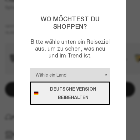
Sphaera™ Slash
WO MÖCHTEST DU
SHOPPEN?
Blau
GESTELL
Blau
Polarisiert
GLÄSER
Bitte wähle unten ein Reiseziel
aus, um zu sehen, was neu
und im Trend ist.
DEUTSCHE VERSION
In den Warenkorb
BEIBEHALTEN
KOSTENLOSE LIEFERUNG NACH HAUSE
IM GESCHÄFT ABHOLEN