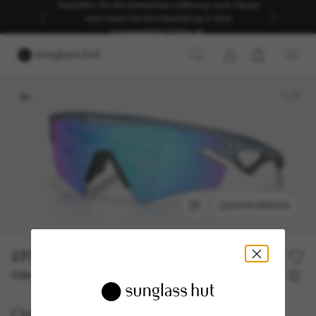
Genießen Sie die kostenlose Lieferung nach Hause
oder holen Sie Ihre Bestellung in Ihrer
ausgewählten Filiale ab.
1
/
7
ANPROBIEREN
277,00€
Oder 3 Raten ab
0% effektiver Jahreszins mit
92,33 €
Oakley