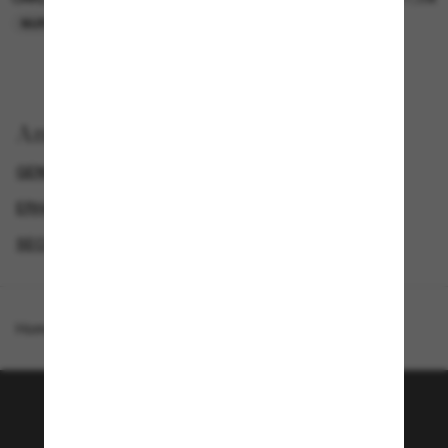
NUR ONLINE
NUR ONLINE
Anzeigen nach
GENDER
DAMEN SONNENBRILLEN
ERHALTE € 40 RABATT*, WENN DU € 200 AUSGIBST
SECONDPAIR
Homepage
/
Oakley
/
Sphaera™ Slash
Tritt der Sunglass Hut-