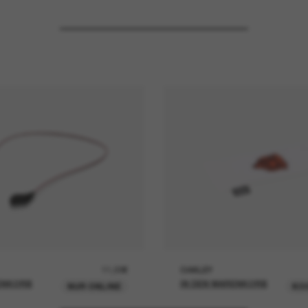
11,00€
OAKLEY
ENKORB
IN DEN WARENKORB
NUR ONLINE
KO