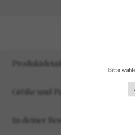
MEHR ANZEIG
Produktdetails
Bitte wähl
Größe und Passform
In deiner Bestellung inbegriffen