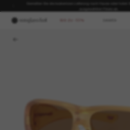
Genießen Sie die kostenlose Lieferung nach Hause oder holen Sie
ausgewählten Filiale ab.
BIS ZU -50%
DAMEN