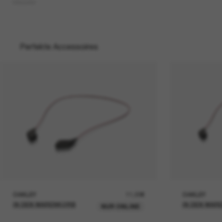
Masseter
Perfekte Accessoires
OAKLEY
11,00€
OAKLEY
IN DEN WARENKORB
IN DEN WAR
NUR ONLINE