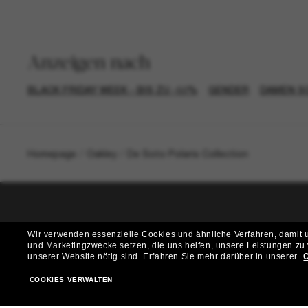
Anzeigen nach
BLACK FRIDAY WEEK - BIS ZU -50%
GENDER
DAMEN S
Homepage
/
Oakley
/
De Soto Polaris Collection
T
Wir verwenden essenzielle Cookies und ähnliche Verfahren, damit un
und Marketingzwecke setzen, die uns helfen, unsere Leistungen zu
Möchtest du Zugang zu VIP-Events, exklusiven Empfehl
unserer Website nötig sind.
Erfahren Sie mehr darüber in unserer
C
COOKIES VERWALTEN