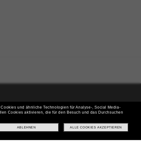
i!
 Cookies und ähnliche Technologien für Analyse-, Social Media-
llen Cookies aktivieren, die für den Besuch und das Durchsuchen
f? Abonniere unseren Newsletter *Es gelten unsere AGB
ABLEHNEN
ALLE COOKIES AKZEPTIEREN