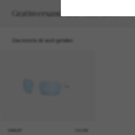
Gratisversand und -Retouren
Das könnte dir auch gefallen
OAKLEY
193,00€