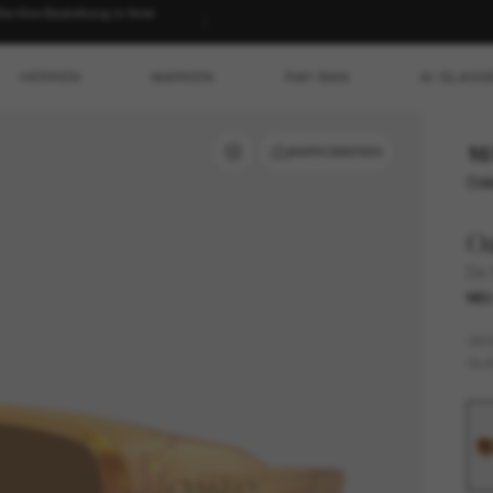
 Ihre Bestellung in Ihrer
HERREN
MARKEN
RAY-BAN
AI GLASS
16
ANPROBIEREN
Ode
O
De 
NE
GES
GLÄ