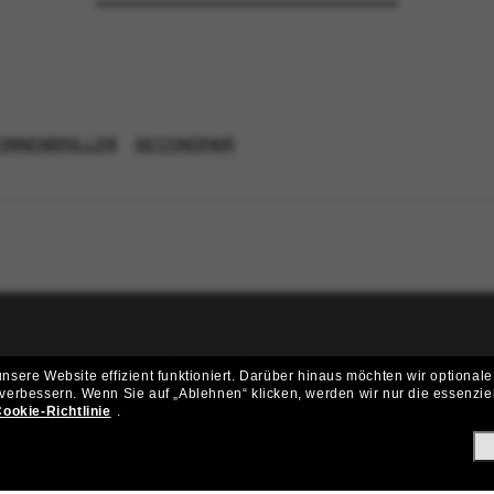
ONNENBRILLEN
SECONDPAIR
ritt der Sunglass Hut-Community be
sere Website effizient funktioniert.
Darüber hinaus möchten wir optionale
 verbessern.
Wenn Sie auf „Ablehnen“ klicken, werden wir nur die essenzie
ungen und Angeboten wie € 10 Rabatt* auf deinen nächsten Einkau
ookie-Richtlinie
.
Subscribe!