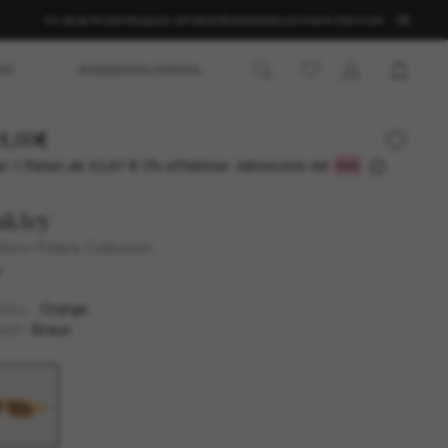
Im shop finden
Support erhalten
Bestellstatus
Unsere Services
DE
ES
SOMMERAUSWAHL
1,00€
r 3 Raten ab
0% effektiver Jahreszins mit
53,67 €
akley
Soto Polaris Collection
U
Orange
TELL
Braun
SER