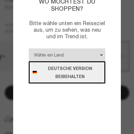
WO MÖCHTEST DU
Sutro S
SHOPPEN?
Bitte wähle unten ein Reiseziel
Weiß
GESTELL
aus, um zu sehen, was neu
Violett
GLÄSER
und im Trend ist.
DEUTSCHE VERSION
BEIBEHALTEN
NUR NOCH WENIGE ARTIKEL VERFÜGBAR!
In den Warenkorb
KOSTENLOSE LIEFERUNG NACH HAUSE