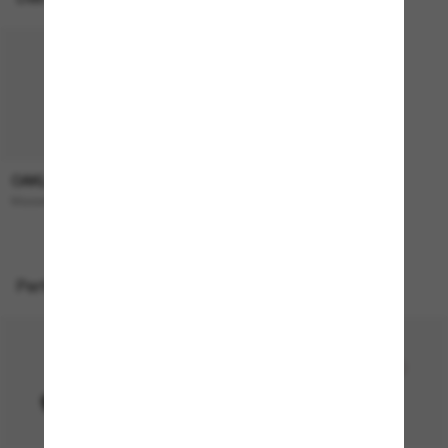
OAKLEY
193,00€
Masseter
Perfekte Accessoires