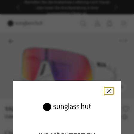
Genießen Sie die kostenlose Lieferung nach Hause
oder holen Sie Ihre Bestellung in Ihrer
ausgewählten Filiale ab.
1
/
7
ANPROBIEREN
182,00€
Oder 3 Raten ab
0% effektiver Jahreszins mit
60,67 €
Oakley