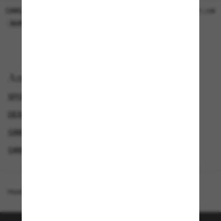
OAKLEY
OAKLEY
11,00€
11,00€
NUR ONLINE
NUR ONLINE
Anzeigen nach
SPORTLICHE SONNENBRILLEN
DESIGNER-SONNENBRILLENMARKEN
OAKLEY HERREN SONNENBRILLEN
OAKLEY SONNENBRILLEN
Homepage
/
Oakley
/
Sutro S