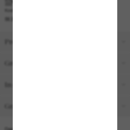
IM GESCHÄFT ABHOLEN
Kostenlose Abholung am selben Tag verfügbar
IM STORE FINDEN
Produktdetails
Größe und Passform
In deiner Bestellung inbegriffen
Gratisversand und -Retouren
Das könnte dir auch gefallen