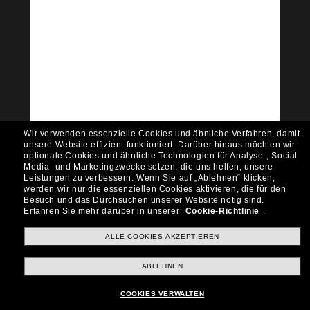
Tritt der Sunglass Hut-
Community bei!
Möchtest du Zugang zu VIP-Events, exklusiven
Empfehlungen und Angeboten wie € 10 Rabatt*
auf deinen nächsten Einkauf? Abonniere unseren
Newsletter *Es gelten unsere AGB
Subscribe!
Wir verwenden essenzielle Cookies und ähnliche Verfahren, damit
unsere Website effizient funktioniert.
Darüber hinaus möchten wir
optionale Cookies und ähnliche Technologien für Analyse-, Social
Media- und Marketingzwecke setzen, die uns helfen, unsere
Leistungen zu verbessern.
Wenn Sie auf „Ablehnen“ klicken,
werden wir nur die essenziellen Cookies aktivieren, die für den
Shopping online
Besuch und das Durchsuchen unserer Website nötig sind.
Erfahren Sie mehr darüber in unserer
Cookie-Richtlinie
.
ALLE COOKIES AKZEPTIEREN
Brands
ABLEHNEN
Unternehmen
COOKIES VERWALTEN