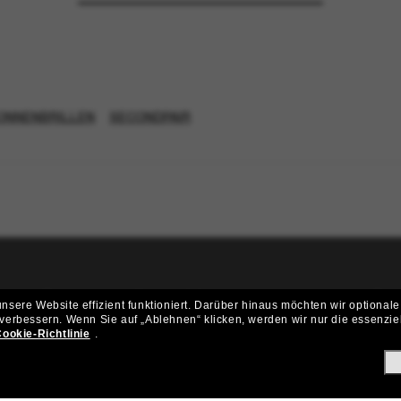
ONNENBRILLEN
SECONDPAIR
ritt der Sunglass Hut-Community be
sere Website effizient funktioniert.
Darüber hinaus möchten wir optionale
 verbessern.
Wenn Sie auf „Ablehnen“ klicken, werden wir nur die essenzie
ungen und Angeboten wie € 10 Rabatt* auf deinen nächsten Einkau
ookie-Richtlinie
.
Subscribe!