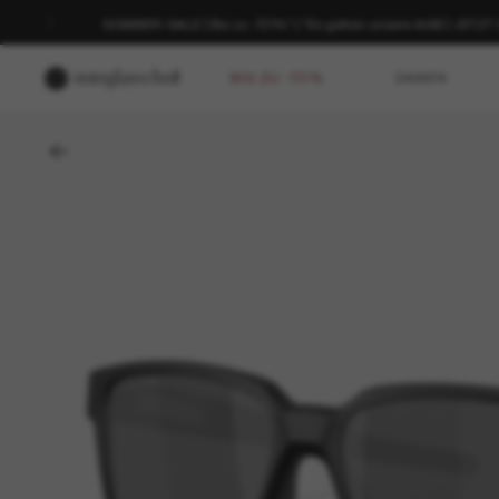
SOMMER-SALE | Bis zu -50%* | *Es gelten unsere AGB | JETZ
BIS ZU -50%
DAMEN