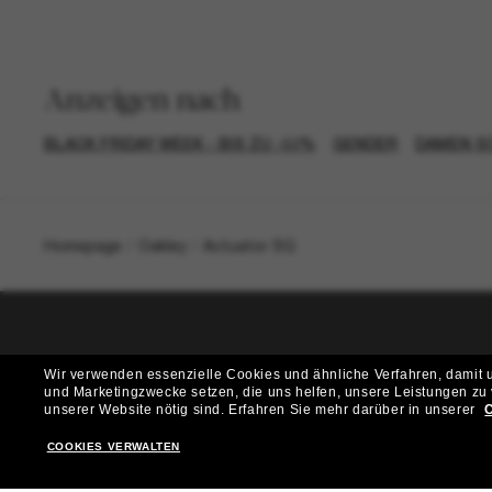
Anzeigen nach
BLACK FRIDAY WEEK - BIS ZU -50%
GENDER
DAMEN S
Homepage
/
Oakley
/
Actuator SQ
T
Wir verwenden essenzielle Cookies und ähnliche Verfahren, damit un
und Marketingzwecke setzen, die uns helfen, unsere Leistungen zu
Möchtest du Zugang zu VIP-Events, exklusiven Empfehl
unserer Website nötig sind.
Erfahren Sie mehr darüber in unserer
C
COOKIES VERWALTEN