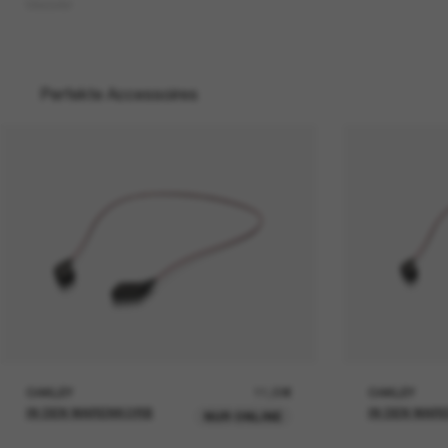
Masseter
Perfekte Accessoires
OAKLEY
11,00€
OAKLEY
IN DEN WARENKORB
IN DEN WAR
NUR ONLINE