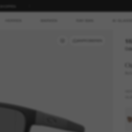
T SHOPPEN
HERREN
MARKEN
RAY-BAN
AI GLASS
18
ANPROBIEREN
Ode
O
Act
GES
GLÄ