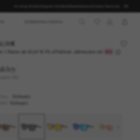
Im shop finden
Support erhalten
Bestellstatus
Unsere Services
DE
ES
SOMMERAUSWAHL
2,00€
r 3 Raten ab
0% effektiver Jahreszins mit
60,67 €
akley
uator SQ
Schwarz
TELL
Schwarz
SER