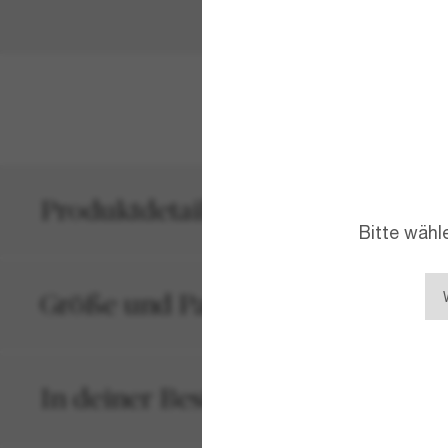
MEHR ANZEIG
Produktdetails
Bitte wähl
Größe und Passform
In deiner Bestellung inbegriffen