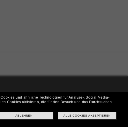
i!
 Cookies und ähnliche Technologien für Analyse-, Social Media-
llen Cookies aktivieren, die für den Besuch und das Durchsuchen
f? Abonniere unseren Newsletter *Es gelten unsere AGB
ABLEHNEN
ALLE COOKIES AKZEPTIEREN