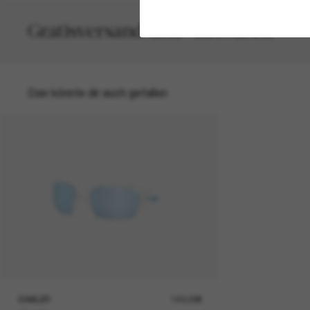
Gratisversand und -Retouren
Das könnte dir auch gefallen
OAKLEY
193,00€