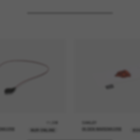
11,00€
OAKLEY
ENKORB
IN DEN WARENKORB
NUR ONLINE
KO