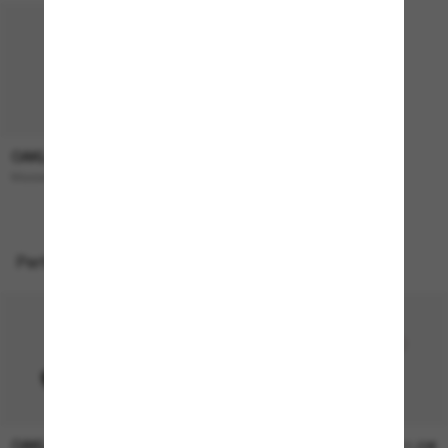
OAKLEY
193,00€
Masseter
Perfekte Accessoires
OAKLEY
OAKLEY
11,00€
11,00€