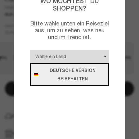
WO MÖCHTEST DU
SHOPPEN?
Holbrook™ XL
NUR ONLINE
TOP AUSWAHL
Bitte wähle unten ein Reiseziel
Grau
GESTELL
aus, um zu sehen, was neu
Schwarz
Polarisiert
GLÄSER
und im Trend ist.
DEUTSCHE VERSION
BEIBEHALTEN
In den Warenkorb
KOSTENLOSE LIEFERUNG NACH HAUSE
IM GESCHÄFT ABHOLEN