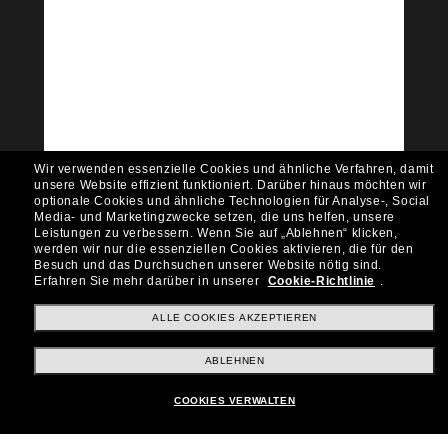
Tritt der Sunglass Hut-
Community bei!
Möchtest du Zugang zu VIP-Events, exklusiven
Empfehlungen und Angeboten wie € 10 Rabatt*
auf deinen nächsten Einkauf? Abonniere unseren
Newsletter *Es gelten unsere AGB
Subscribe!
Wir verwenden essenzielle Cookies und ähnliche Verfahren, damit
unsere Website effizient funktioniert.
Darüber hinaus möchten wir
optionale Cookies und ähnliche Technologien für Analyse-, Social
Media- und Marketingzwecke setzen, die uns helfen, unsere
Leistungen zu verbessern.
Wenn Sie auf „Ablehnen“ klicken,
werden wir nur die essenziellen Cookies aktivieren, die für den
Shopping online
Besuch und das Durchsuchen unserer Website nötig sind.
Erfahren Sie mehr darüber in unserer
Cookie-Richtlinie
.
ALLE COOKIES AKZEPTIEREN
Brands
ABLEHNEN
Unternehmen
COOKIES VERWALTEN