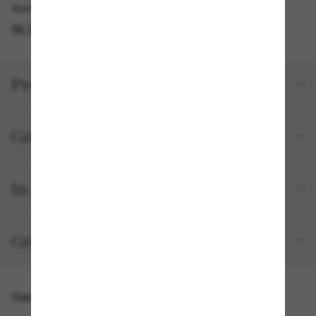
Kostenlose Abholung verfügbar
IM STORE FINDEN
Produktdetails
Größe und Passform
In deiner Bestellung inbegriffen
Gratisversand und -Retouren
Das könnte dir auch gefallen