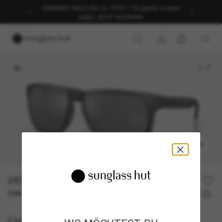
SOMMER-SALE | Bis zu -50%* | *Es gelten unsere
AGB | JETZT SHOPPEN
1
/
7
ANPROBIEREN
217,00€
Oder 3 Raten ab
0% effektiver Jahreszins mit
72,33 €
Oakley