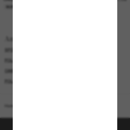
NUR ONLINE
NUR ONLINE
Anzeigen nach
SPORTLICHE SONNENBRILLEN
POLARISIERTE HERRENSONNENBRILLEN
OAKLEY SONNENBRILLEN
POLARISIERTE SONNENBRILLEN
Homepage
/
Oakley
/
Holbrook™ XL