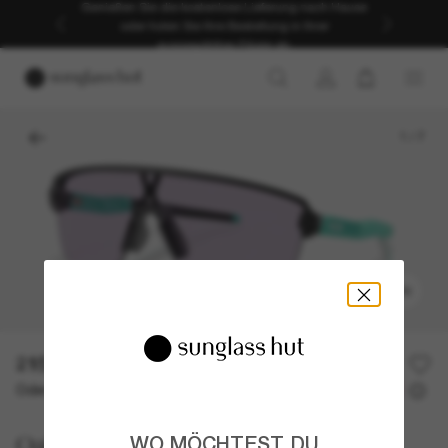
Genießen Sie die kostenlose Lieferung nach Hause
oder holen Sie Ihre Bestellung in Ihrer
ausgewählten Filiale ab.
1
/
7
ANPROBIEREN
215,00€
Oder 3 Raten ab
0% effektiver Jahreszins mit
71,67 €
Oakley
WO MÖCHTEST DU