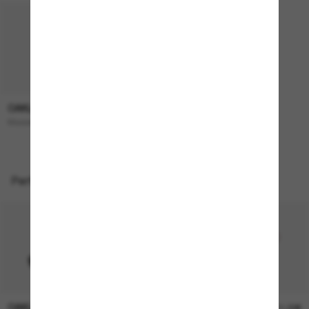
OAKLEY
193,00€
Masseter
Perfekte Accessoires
OAKLEY
OAKLEY
11,00€
11,00€