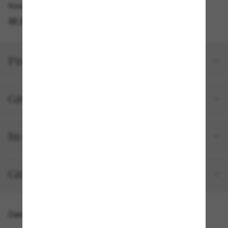
Kostenlose Abholung am selben Tag verfügbar
IM STORE FINDEN
Produktdetails
Größe und Passform
In deiner Bestellung inbegriffen
Gratisversand und -Retouren
Das könnte dir auch gefallen