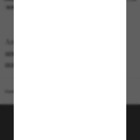
NUR ONLINE
NUR ONLINE
Anzeigen nach
GENDER
PROMOTIONS NL
SPECIALDEALS
DESIGNER-SONNENBRILLENMARKEN
Homepage
/
Oakley
/
Corridor SQ
Tritt der Sunglass Hut-
Community bei!
Möchtest du Zugang zu VIP-Events, exklusiven