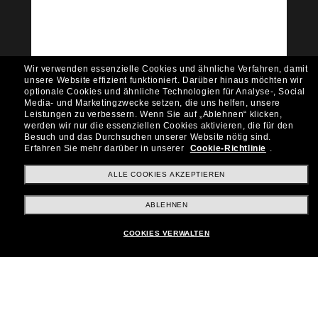
Empfehlungen und Angeboten wie € 10 Rabatt*
auf deinen nächsten Einkauf? Abonniere unseren
Newsletter *Es gelten unsere AGB
Subscribe!
Wir verwenden essenzielle Cookies und ähnliche Verfahren, damit
unsere Website effizient funktioniert.
Darüber hinaus möchten wir
optionale Cookies und ähnliche Technologien für Analyse-, Social
Media- und Marketingzwecke setzen, die uns helfen, unsere
Leistungen zu verbessern.
Wenn Sie auf „Ablehnen“ klicken,
werden wir nur die essenziellen Cookies aktivieren, die für den
Shopping online
Besuch und das Durchsuchen unserer Website nötig sind.
Erfahren Sie mehr darüber in unserer
Cookie-Richtlinie
.
ALLE COOKIES AKZEPTIEREN
Brands
ABLEHNEN
Unternehmen
COOKIES VERWALTEN
Kundenservice