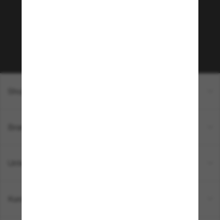
Empfehlungen und Angeboten wie € 10 Rabatt*
auf deinen nächsten Einkauf? Abonniere unseren
Newsletter *Es gelten unsere AGB
Subscribe!
Shopping online
Brands
Unternehmen
Kundenservice