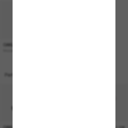
OAKLEY
193,00€
Masseter
Perfekte Accessoires
OAKLEY
OAKLEY
11,00€
11,00€