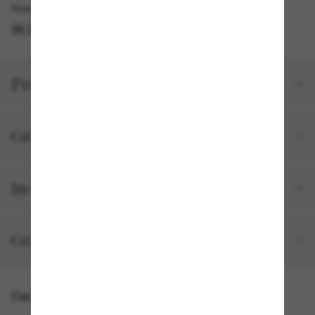
Kostenlose Abholung am selben Tag verfügbar
IM STORE FINDEN
Produktdetails
Größe und Passform
In deiner Bestellung inbegriffen
Gratisversand und -Retouren
Das könnte dir auch gefallen