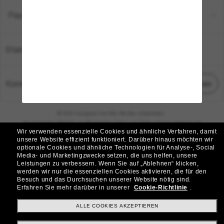
Payment Methods
Standort:
Deutschland
Kundenservice
Chat starten
© 2026 Sunglass Hut Alle Rechte vorbehalten.
Die auf dieser Website veröffentlichten Fotos und Bilder dienen lediglich der
Wir verwenden essenzielle Cookies und ähnliche Verfahren, damit
Veranschaulichung.
unsere Website effizient funktioniert.
Darüber hinaus möchten wir
optionale Cookies und ähnliche Technologien für Analyse-, Social
|
|
Cookie-Richtlinie
Datenschutzbestimmungen
Media- und Marketingzwecke setzen, die uns helfen, unsere
Leistungen zu verbessern.
Wenn Sie auf „Ablehnen“ klicken,
werden wir nur die essenziellen Cookies aktivieren, die für den
|
|
Besuch und das Durchsuchen unserer Website nötig sind.
Geschäftsbedingungen
AdChoices
Erfahren Sie mehr darüber in unserer
Cookie-Richtlinie
.
Do Not Sell My Personal Information
ALLE COOKIES AKZEPTIEREN