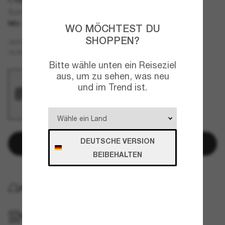
Sutro Alloy Collection
NEU
WO MÖCHTEST DU
SHOPPEN?
Grau
GESTELL
Schwarz
GLÄSER
Bitte wähle unten ein Reiseziel
aus, um zu sehen, was neu
und im Trend ist.
DEUTSCHE VERSION
In den Warenkorb
BEIBEHALTEN
KOSTENLOSE LIEFERUNG NACH HAUSE
IM GESCHÄFT ABHOLEN