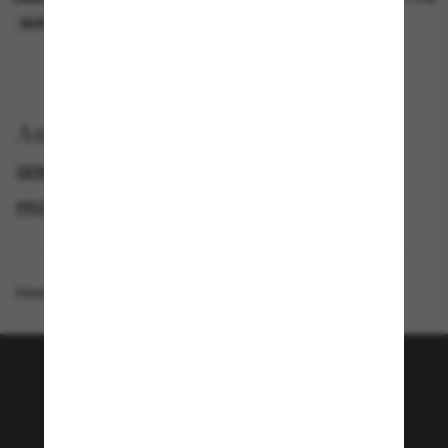
NUR ONLINE
NUR ONLINE
Anzeigen nach
GENDER
BLACK FRIDAY WEEK - BIS ZU -50%
PROMOTIONS NL
SPECIALDEALS
Homepage
/
Oakley
/
Sutro Alloy Collection
Tritt der Sunglass Hut-
Community bei!
Möchtest du Zugang zu VIP-Events, exklusiven