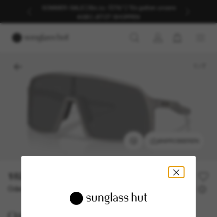
SOMMER-SALE | Bis zu -50%* | *Es gelten unsere
AGB | JETZT SHOPPEN
1
/
7
ANPROBIEREN
182,00€
Oder 3 Raten ab
0% effektiver Jahreszins mit
60,67 €
Oakley