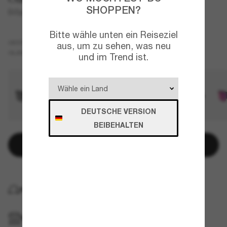
SHOPPEN?
BiSphaera™
Bitte wähle unten ein Reiseziel
Grau
GESTELL
aus, um zu sehen, was neu
Blau
Polarisiert
GLÄSER
und im Trend ist.
DEUTSCHE VERSION
BEIBEHALTEN
In den Warenkorb
KOSTENLOSE LIEFERUNG NACH HAUSE
IM GESCHÄFT ABHOLEN