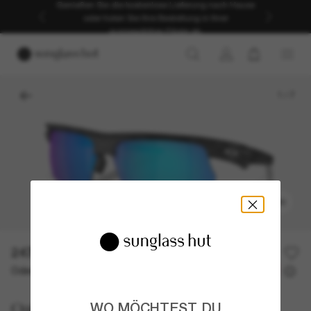
Genießen Sie die kostenlose Lieferung nach Hause
oder holen Sie Ihre Bestellung in Ihrer
ausgewählten Filiale ab.
1
/
7
ANPROBIEREN
247,00€
Oder 3 Raten ab
0% effektiver Jahreszins mit
82,33 €
Oakley
WO MÖCHTEST DU