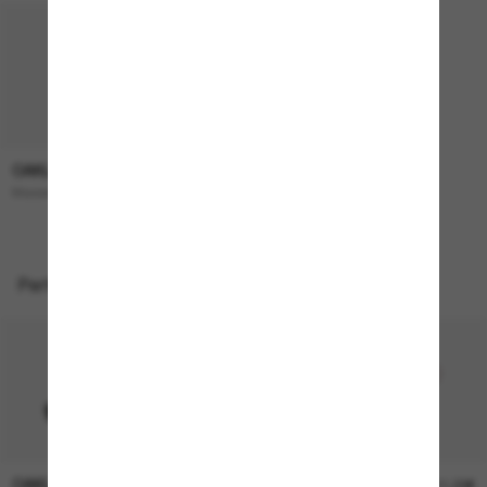
OAKLEY
193,00€
Masseter
Perfekte Accessoires
OAKLEY
OAKLEY
11,00€
11,00€