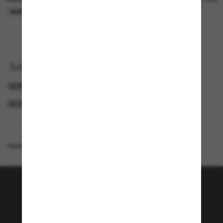
NUR ONLINE
NUR ONLINE
Anzeigen nach
GENDER
PROMOTIONS NL
SPECIALDEALS
DESIGNER-SONNENBRILLENMARKEN
Homepage
/
Oakley
/
BiSphaera™
Tritt der Sunglass Hut-
Community bei!
Möchtest du Zugang zu VIP-Events, exklusiven