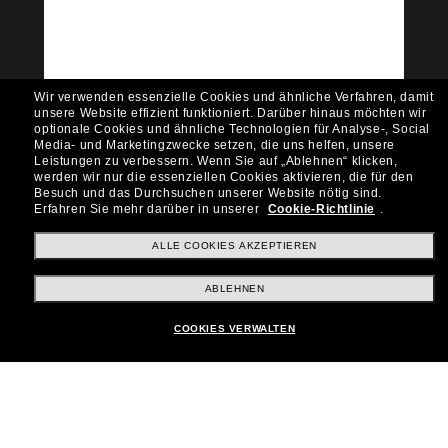
Empfehlungen und Angeboten wie € 10 Rabatt*
auf deinen nächsten Einkauf? Abonniere unseren
Newsletter *Es gelten unsere AGB
Subscribe!
Wir verwenden essenzielle Cookies und ähnliche Verfahren, damit
unsere Website effizient funktioniert.
Darüber hinaus möchten wir
optionale Cookies und ähnliche Technologien für Analyse-, Social
Media- und Marketingzwecke setzen, die uns helfen, unsere
Leistungen zu verbessern.
Wenn Sie auf „Ablehnen“ klicken,
werden wir nur die essenziellen Cookies aktivieren, die für den
Shopping online
Besuch und das Durchsuchen unserer Website nötig sind.
Erfahren Sie mehr darüber in unserer
Cookie-Richtlinie
.
ALLE COOKIES AKZEPTIEREN
Brands
ABLEHNEN
Unternehmen
COOKIES VERWALTEN
Kundenservice