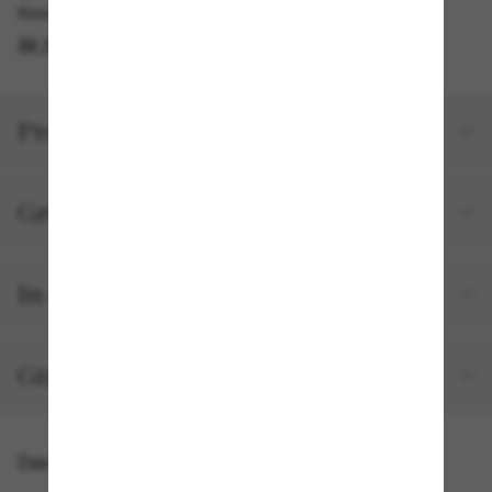
Kostenlose Abholung am selben Tag verfügbar
IM STORE FINDEN
Produktdetails
Größe und Passform
In deiner Bestellung inbegriffen
Gratisversand und -Retouren
Das könnte dir auch gefallen