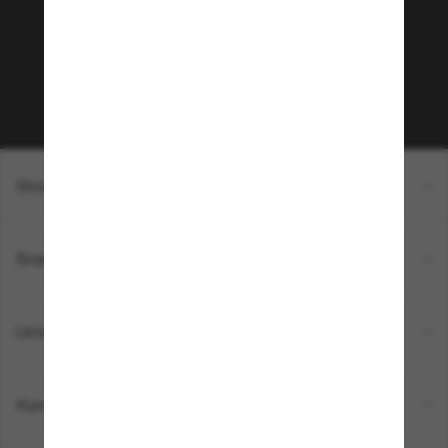
Empfehlungen und Angeboten wie € 10 Rabatt*
auf deinen nächsten Einkauf? Abonniere unseren
Newsletter *Es gelten unsere AGB
Subscribe!
Shopping online
Brands
Unternehmen
Kundenservice