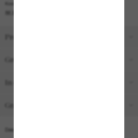
Kostenlose Abholung am selben Tag verfügbar
IM STORE FINDEN
Produktdetails
Größe und Passform
In deiner Bestellung inbegriffen
Gratisversand und -Retouren
Das könnte dir auch gefallen