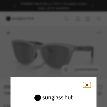
SOMMER-SALE | Bis zu -50%* | *Es gelten unsere
AGB | JETZT SHOPPEN
1
/
7
ANPROBIEREN
232,00€
Oder 3 Raten ab
0% effektiver Jahreszins mit
77,33 €
Oakley