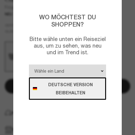
Frogskins™ Range Alloy Collection
NEU
WO MÖCHTEST DU
SHOPPEN?
Grau
GESTELL
Schwarz
Polarisiert
GLÄSER
Bitte wähle unten ein Reiseziel
aus, um zu sehen, was neu
und im Trend ist.
DEUTSCHE VERSION
In den Warenkorb
BEIBEHALTEN
KOSTENLOSE LIEFERUNG NACH HAUSE
IM GESCHÄFT ABHOLEN