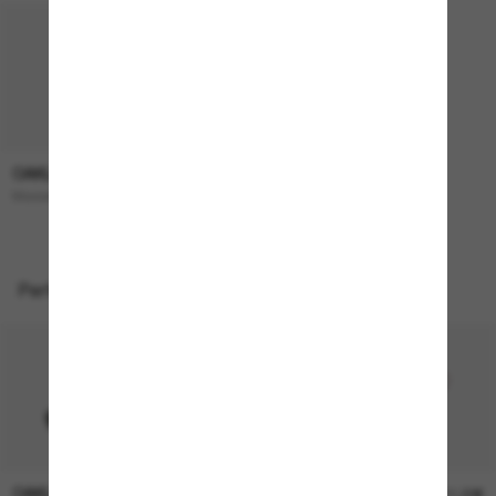
OAKLEY
193,00€
Masseter
Perfekte Accessoires
OAKLEY
OAKLEY
11,00€
11,00€