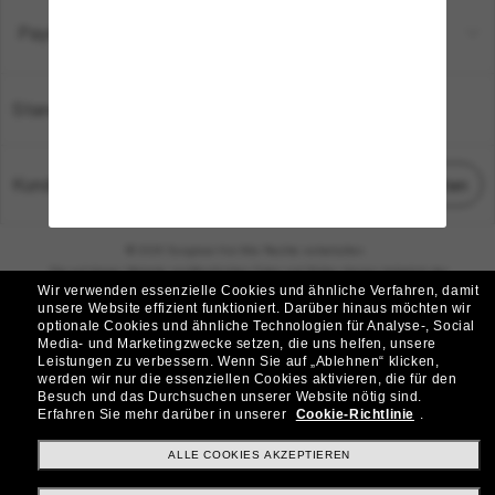
Payment Methods
Standort:
Deutschland
Kundenservice
Chat starten
© 2026 Sunglass Hut Alle Rechte vorbehalten.
Die auf dieser Website veröffentlichten Fotos und Bilder dienen lediglich der
Wir verwenden essenzielle Cookies und ähnliche Verfahren, damit
Veranschaulichung.
unsere Website effizient funktioniert.
Darüber hinaus möchten wir
optionale Cookies und ähnliche Technologien für Analyse-, Social
|
|
Cookie-Richtlinie
Datenschutzbestimmungen
Media- und Marketingzwecke setzen, die uns helfen, unsere
Leistungen zu verbessern.
Wenn Sie auf „Ablehnen“ klicken,
werden wir nur die essenziellen Cookies aktivieren, die für den
|
|
Besuch und das Durchsuchen unserer Website nötig sind.
Geschäftsbedingungen
AdChoices
Erfahren Sie mehr darüber in unserer
Cookie-Richtlinie
.
Do Not Sell My Personal Information
ALLE COOKIES AKZEPTIEREN