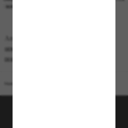
NUR ONLINE
NUR ONLINE
Anzeigen nach
GENDER
PROMOTIONS NL
SPECIALDEALS
DESIGNER-SONNENBRILLENMARKEN
Homepage
/
Oakley
/
Frogskins™ Range Alloy Collection
Tritt der Sunglass Hut-
Community bei!
Möchtest du Zugang zu VIP-Events, exklusiven