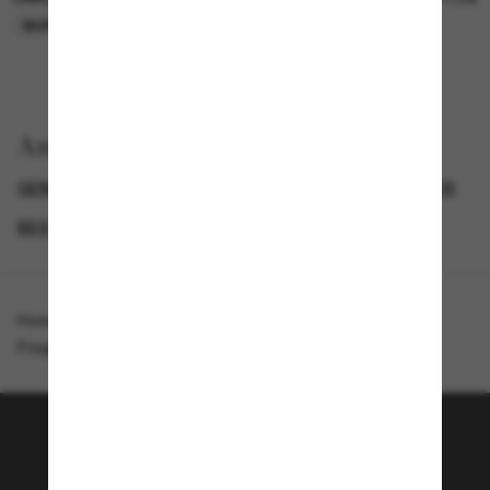
NUR ONLINE
NUR ONLINE
Anzeigen nach
GENDER
BIS ZU 50% RABATT*
SUNGLASSES BRANDS
BEST DEALS – UP TO 50%
Homepage
/
Oakley
/
Frogskins™ Range Cycle The Galaxy Collection
Tritt der Sunglass Hut-
Community bei!