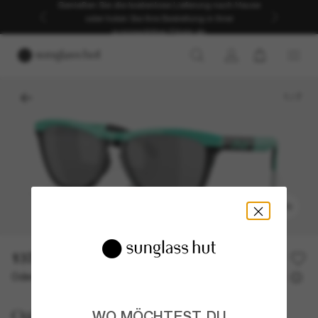
Genießen Sie die kostenlose Lieferung nach Hause
oder holen Sie Ihre Bestellung in Ihrer
ausgewählten Filiale ab.
1
/
7
ANPROBIEREN
137,60€
172,00€
20% off
Oder 3 Raten ab
0% effektiver Jahreszins mit
45,87 €
Oakley
WO MÖCHTEST DU