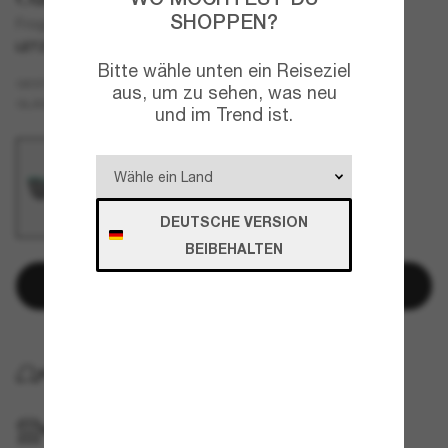
SHOPPEN?
Frogskins™ Range Cycle The Galaxy Collection
LETZTE CHANCE
NUR ONLINE
Bitte wähle unten ein Reiseziel
Blau
GESTELL
aus, um zu sehen, was neu
Schwarz
GLÄSER
und im Trend ist.
DEUTSCHE VERSION
BEIBEHALTEN
In den Warenkorb
KOSTENLOSE LIEFERUNG NACH HAUSE
IM GESCHÄFT ABHOLEN