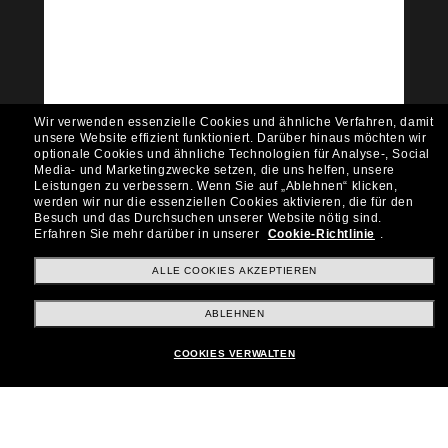
Möchtest du Zugang zu VIP-Events, exklusiven
Empfehlungen und Angeboten wie € 10 Rabatt*
auf deinen nächsten Einkauf? Abonniere unseren
Newsletter *Es gelten unsere AGB
Subscribe!
Wir verwenden essenzielle Cookies und ähnliche Verfahren, damit
unsere Website effizient funktioniert.
Darüber hinaus möchten wir
optionale Cookies und ähnliche Technologien für Analyse-, Social
Media- und Marketingzwecke setzen, die uns helfen, unsere
Leistungen zu verbessern.
Wenn Sie auf „Ablehnen“ klicken,
werden wir nur die essenziellen Cookies aktivieren, die für den
Shopping online
Besuch und das Durchsuchen unserer Website nötig sind.
Erfahren Sie mehr darüber in unserer
Cookie-Richtlinie
.
ALLE COOKIES AKZEPTIEREN
Brands
ABLEHNEN
Unternehmen
COOKIES VERWALTEN
Kundenservice