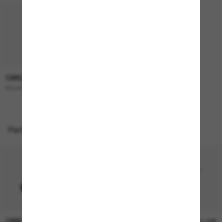
OAKLEY
193,00€
Masseter
Perfekte Accessoires
OAKLEY
OAKLEY
11,00€
11,00€