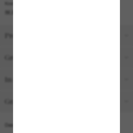
Kostenlose Abholung verfügbar
IM STORE FINDEN
Produktdetails
Größe und Passform
In deiner Bestellung inbegriffen
Gratisversand und -Retouren
Das könnte dir auch gefallen