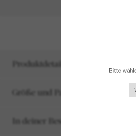
MEHR ANZEIG
Produktdetails
Bitte wähl
Größe und Passform
In deiner Bestellung inbegriffen