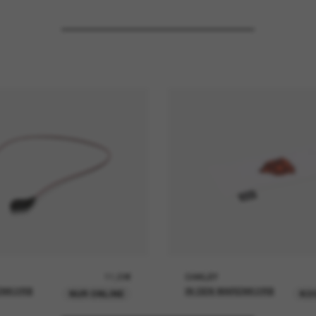
11,00€
OAKLEY
ENKORB
IN DEN WARENKORB
NUR ONLINE
KO