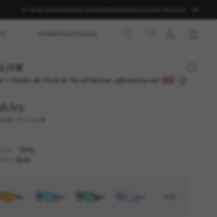
Im shop finden
Support erhalten
Bestellstatus
Unsere Services
DE
ES
SOMMERAUSWAHL
2,00€
r 3 Raten ab
0% effektiver Jahreszins mit
74,00 €
akley
ar® EV Path®
Grau
TELL
Grün
SER
+16