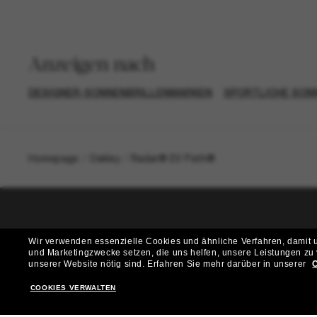
Anzeigen nach
DESIGNER-SONNENBRILLENMARKEN
SPORTLICHE SON
Homepage
/
Oakley
/
Radar® EV Path®
T
Wir verwenden essenzielle Cookies und ähnliche Verfahren, damit un
und Marketingzwecke setzen, die uns helfen, unsere Leistungen zu
Möchtest du Zugang zu VIP-Events, exklusiven Empfehl
unserer Website nötig sind.
Erfahren Sie mehr darüber in unserer
C
COOKIES VERWALTEN