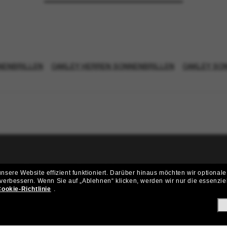
NENBRILLEN
OAKLEY HERREN SONNENBRILLEN
OAKLEY SO
ritt der Sunglass Hut-Community be
sere Website effizient funktioniert.
Darüber hinaus möchten wir optionale
 verbessern.
Wenn Sie auf „Ablehnen“ klicken, werden wir nur die essenzie
ungen und Angeboten wie € 10 Rabatt* auf deinen nächsten Einkau
ookie-Richtlinie
.
Subscribe!