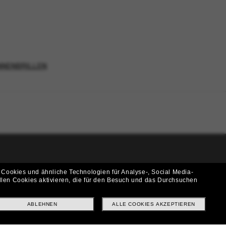
NNENBRILLEN
i!
 Cookies und ähnliche Technologien für Analyse-, Social Media-
llen Cookies aktivieren, die für den Besuch und das Durchsuchen
f? Abonniere unseren Newsletter *Es gelten unsere AGB
ABLEHNEN
ALLE COOKIES AKZEPTIEREN