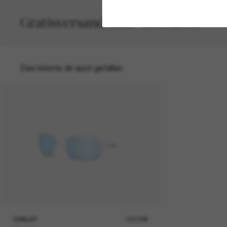
Gratisversand und -Retouren
Das könnte dir auch gefallen
OAKLEY
193,00€