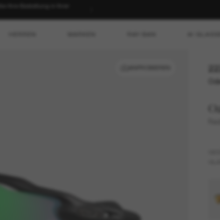
T SHOPPEN
HERREN
MARKEN
RAY-BAN
AI GLASS
22
ANPROBIEREN
Ode
O
Rad
GES
GLÄ