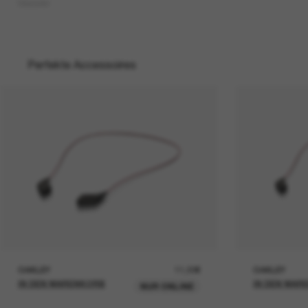
Masseter
Perfekte Accessoires
OAKLEY
11,00€
OAKLEY
IN DEN WARENKORB
IN DEN WAR
NUR ONLINE