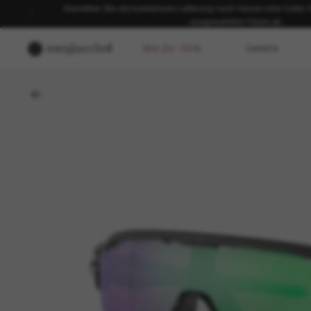
SOMMER-SALE | Bis zu -50%* | *Es gelten unsere AGB | JETZ
BIS ZU -50%
DAMEN