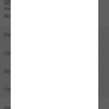
IM GESCHÄFT ABHOLEN
Kostenlose Abholung am selben Tag verfügbar
IM STORE FINDEN
Produktdetails
Größe und Passform
In deiner Bestellung inbegriffen
Gratisversand und -Retouren
Das könnte dir auch gefallen