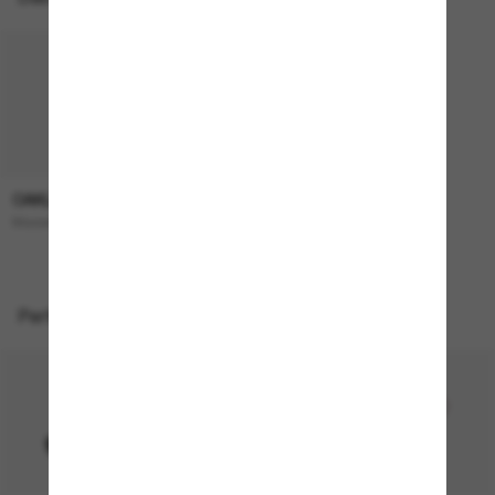
OAKLEY
193,00€
Masseter
Perfekte Accessoires