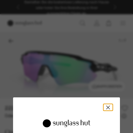
Genießen Sie die kostenlose Lieferung nach Hause
oder holen Sie Ihre Bestellung in Ihrer
ausgewählten Filiale ab.
1
/
7
ANPROBIEREN
222,00€
Oder 3 Raten ab
0% effektiver Jahreszins mit
74,00 €
Oakley