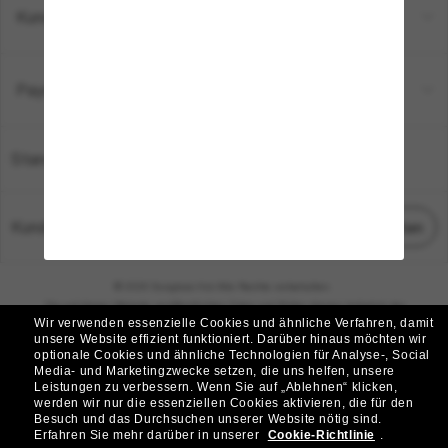
Kundenservice
Payment Methods
Standort:
Deutschland
Kundenservice
Chat starten
© 2026 Sunglass Hut Alle Rechte vorbehalten.
Die auf dieser Website veröffentlichten Fotos und Bilder dienen lediglich der
Wir verwenden essenzielle Cookies und ähnliche Verfahren, damit
Veranschaulichung.
unsere Website effizient funktioniert.
Darüber hinaus möchten wir
optionale Cookies und ähnliche Technologien für Analyse-, Social
|
|
Cookie-Richtlinie
Datenschutzbestimmungen
Media- und Marketingzwecke setzen, die uns helfen, unsere
Leistungen zu verbessern.
Wenn Sie auf „Ablehnen“ klicken,
werden wir nur die essenziellen Cookies aktivieren, die für den
|
|
Besuch und das Durchsuchen unserer Website nötig sind.
Geschäftsbedingungen
AdChoices
Erfahren Sie mehr darüber in unserer
Cookie-Richtlinie
.