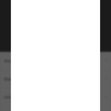
Tritt der Sunglass Hut-
Community bei!
Möchtest du Zugang zu VIP-Events, exklusiven
Empfehlungen und Angeboten wie € 10 Rabatt*
auf deinen nächsten Einkauf? Abonniere unseren
Newsletter *Es gelten unsere AGB
Subscribe!
Shopping online
Brands
Unternehmen