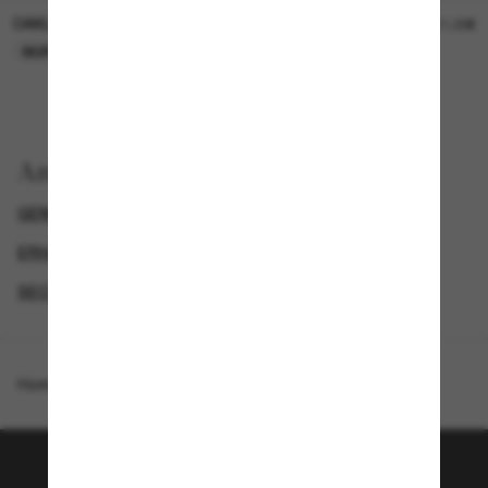
OAKLEY
OAKLEY
11,00€
11,00€
NUR ONLINE
NUR ONLINE
Anzeigen nach
GENDER
ERHALTE € 40 RABATT*, WENN DU € 200 AUSGIBST
SECONDPAIR
SUNGLASSES BRANDS
Homepage
/
Oakley
/
Radar® EV Path®