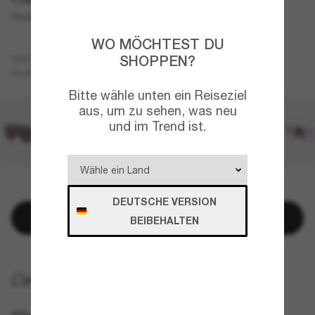
Radar® EV Path®
WO MÖCHTEST DU
Schwarz
SHOPPEN?
GESTELL
Violett
GLÄSER
Bitte wähle unten ein Reiseziel
aus, um zu sehen, was neu
und im Trend ist.
NUR NOCH WENIGE ARTIKEL VERFÜGBAR!
DEUTSCHE VERSION
In den Warenkorb
BEIBEHALTEN
KOSTENLOSE LIEFERUNG NACH HAUSE