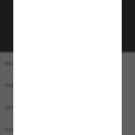
Möchtest du Zugang zu VIP-Events, exklusiven
Empfehlungen und Angeboten wie € 10 Rabatt*
auf deinen nächsten Einkauf? Abonniere unseren
Newsletter *Es gelten unsere AGB
Subscribe!
Shopping online
Brands
Unternehmen
Kundenservice