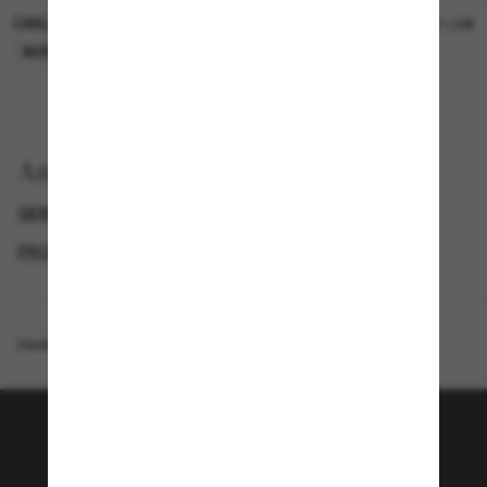
OAKLEY
OAKLEY
11,00€
11,00€
NUR ONLINE
NUR ONLINE
Anzeigen nach
GENDER
BLACK FRIDAY WEEK - BIS ZU -50%
PROMOTIONS NL
SPECIALDEALS
Homepage
/
Oakley
/
Standard Issue Quarter Jacket™
Tritt der Sunglass Hut-
Community bei!