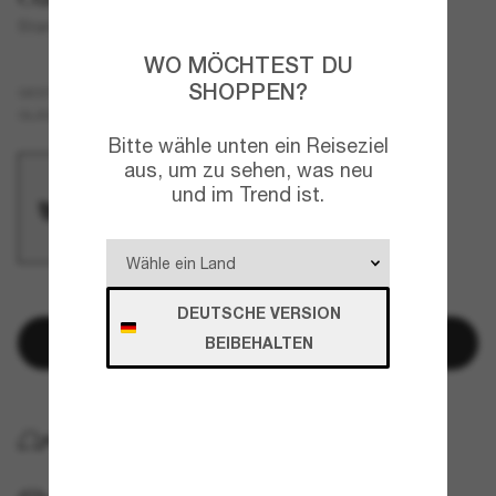
Standard Issue Quarter Jacket™
WO MÖCHTEST DU
SHOPPEN?
Schwarz
GESTELL
Grau
Polarisiert
GLÄSER
Bitte wähle unten ein Reiseziel
aus, um zu sehen, was neu
und im Trend ist.
NUR NOCH WENIGE ARTIKEL VERFÜGBAR!
DEUTSCHE VERSION
In den Warenkorb
BEIBEHALTEN
KOSTENLOSE LIEFERUNG NACH HAUSE