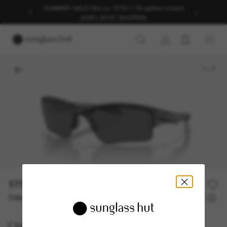
SOMMER-SALE | Bis zu -50%* | *Es gelten unsere
AGB | JETZT SHOPPEN
1
/
7
171,00€
Oder 3 Raten ab
0% effektiver Jahreszins mit
57,00 €
Oakley