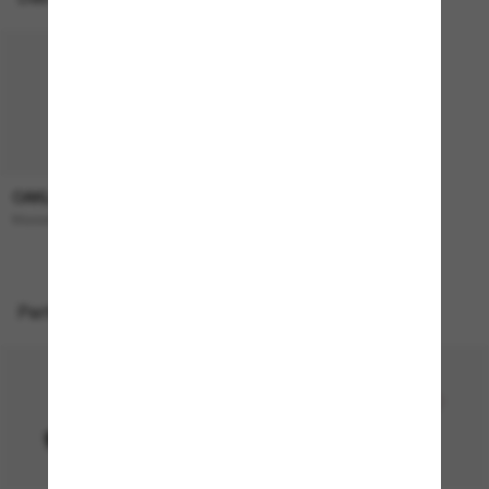
OAKLEY
193,00€
Masseter
Perfekte Accessoires