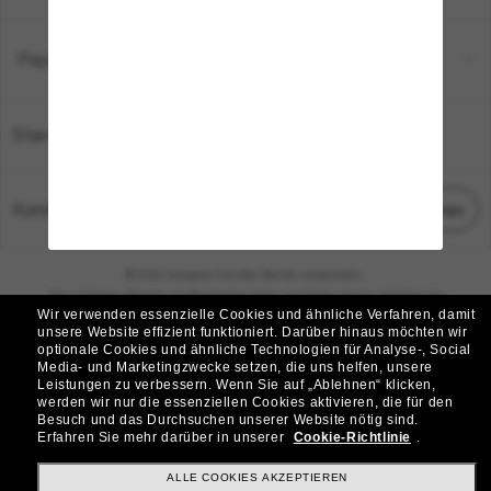
Payment Methods
Standort:
Deutschland
Kundenservice
Chat starten
© 2026 Sunglass Hut Alle Rechte vorbehalten.
Die auf dieser Website veröffentlichten Fotos und Bilder dienen lediglich der
Wir verwenden essenzielle Cookies und ähnliche Verfahren, damit
Veranschaulichung.
unsere Website effizient funktioniert.
Darüber hinaus möchten wir
optionale Cookies und ähnliche Technologien für Analyse-, Social
|
|
Cookie-Richtlinie
Datenschutzbestimmungen
Media- und Marketingzwecke setzen, die uns helfen, unsere
Leistungen zu verbessern.
Wenn Sie auf „Ablehnen“ klicken,
werden wir nur die essenziellen Cookies aktivieren, die für den
|
|
Besuch und das Durchsuchen unserer Website nötig sind.
Geschäftsbedingungen
AdChoices
Erfahren Sie mehr darüber in unserer
Cookie-Richtlinie
.
Do Not Sell My Personal Information
ALLE COOKIES AKZEPTIEREN