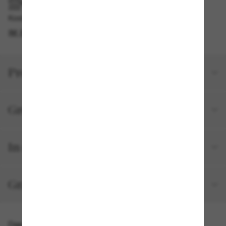
IM GESCHÄFT ABHOLEN
Kostenlose Abholung am selben Tag verfügbar
IM STORE FINDEN
Produktdetails
Größe und Passform
In deiner Bestellung inbegriffen
Gratisversand und -Retouren
Das könnte dir auch gefallen