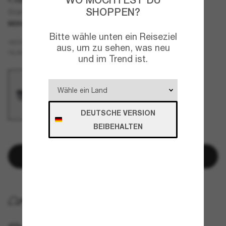
SHOPPEN?
Standard Issue Ballistic M Frame® 2.0 Hybrid®
BESCHRÄNKTE AUFLAGE
Bitte wähle unten ein Reiseziel
Schwarz
GESTELL
aus, um zu sehen, was neu
Grau
GLÄSER
und im Trend ist.
DEUTSCHE VERSION
BEIBEHALTEN
NUR NOCH WENIGE ARTIKEL VERFÜGBAR!
In den Warenkorb
KOSTENLOSE LIEFERUNG NACH HAUSE