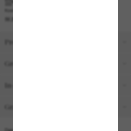
IM GESCHÄFT ABHOLEN
Kostenlose Abholung am selben Tag verfügbar
IM STORE FINDEN
Produktdetails
Größe und Passform
In deiner Bestellung inbegriffen
Gratisversand und -Retouren
Das könnte dir auch gefallen