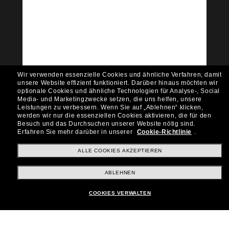
Community bei!
Möchtest du Zugang zu VIP-Events, exklusiven
Empfehlungen und Angeboten wie € 10 Rabatt*
auf deinen nächsten Einkauf? Abonniere unseren
Newsletter *Es gelten unsere AGB
Subscribe!
Wir verwenden essenzielle Cookies und ähnliche Verfahren, damit
unsere Website effizient funktioniert.
Darüber hinaus möchten wir
optionale Cookies und ähnliche Technologien für Analyse-, Social
Media- und Marketingzwecke setzen, die uns helfen, unsere
Leistungen zu verbessern.
Wenn Sie auf „Ablehnen“ klicken,
werden wir nur die essenziellen Cookies aktivieren, die für den
Shopping online
Besuch und das Durchsuchen unserer Website nötig sind.
Erfahren Sie mehr darüber in unserer
Cookie-Richtlinie
.
ALLE COOKIES AKZEPTIEREN
Brands
ABLEHNEN
Unternehmen
COOKIES VERWALTEN