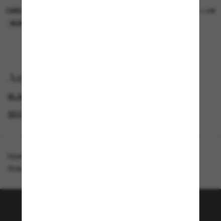
OAKLEY
OAKLEY
11,00€
11,00€
NUR ONLINE
NUR ONLINE
Anzeigen nach
BLACK FRIDAY WEEK - BIS ZU -50%
GENDER
SECONDPAIR
SUNGLASSES BRANDS
Homepage
/
Oakley
/
Standard Issue Ballistic M Frame® 2.0 Hybrid®
Tritt der Sunglass Hut-