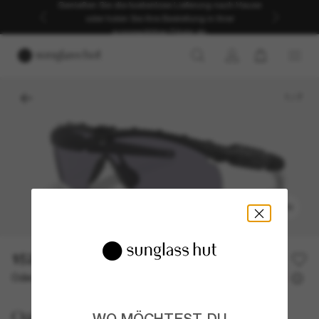
Genießen Sie die kostenlose Lieferung nach Hause
oder holen Sie Ihre Bestellung in Ihrer
ausgewählten Filiale ab.
1
/
7
ANPROBIEREN
152,00€
Oder 3 Raten ab
0% effektiver Jahreszins mit
50,67 €
Oakley
WO MÖCHTEST DU