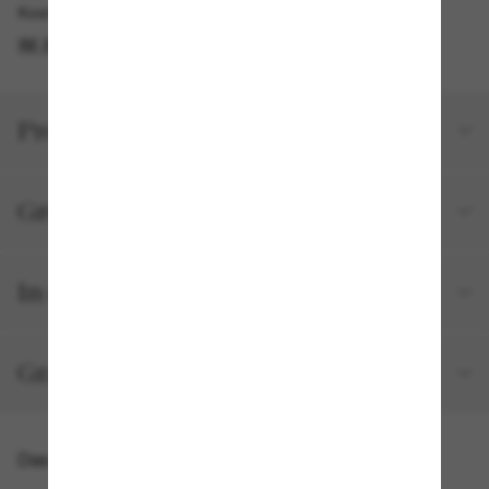
Kostenlose Abholung am selben Tag verfügbar
IM STORE FINDEN
Produktdetails
Größe und Passform
In deiner Bestellung inbegriffen
Gratisversand und -Retouren
Das könnte dir auch gefallen