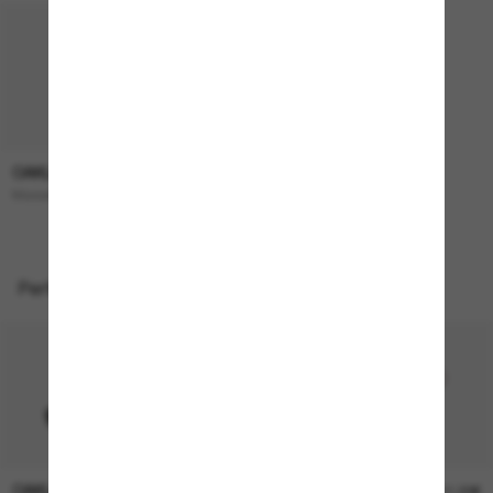
OAKLEY
193,00€
Masseter
Perfekte Accessoires
OAKLEY
OAKLEY
11,00€
11,00€