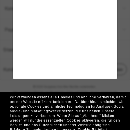
Kundenservice
Payment Methods
Standort:
Deutschland
Kundenservice
Chat starten
© 2026 Sunglass Hut Alle Rechte vorbehalten.
Die auf dieser Website veröffentlichten Fotos und Bilder dienen lediglich der
Wir verwenden essenzielle Cookies und ähnliche Verfahren, damit
Veranschaulichung.
unsere Website effizient funktioniert.
Darüber hinaus möchten wir
optionale Cookies und ähnliche Technologien für Analyse-, Social
|
|
Cookie-Richtlinie
Datenschutzbestimmungen
Media- und Marketingzwecke setzen, die uns helfen, unsere
Leistungen zu verbessern.
Wenn Sie auf „Ablehnen“ klicken,
werden wir nur die essenziellen Cookies aktivieren, die für den
|
|
Besuch und das Durchsuchen unserer Website nötig sind.
Geschäftsbedingungen
AdChoices
Erfahren Sie mehr darüber in unserer
Cookie-Richtlinie
.