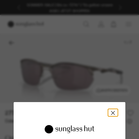
SOMMER-SALE | Bis zu -50%* | *Es gelten unsere
AGB | JETZT SHOPPEN
1
/
7
ANPROBIEREN
277,00€
Oder 3 Raten ab
0% effektiver Jahreszins mit
92,33 €
Oakley