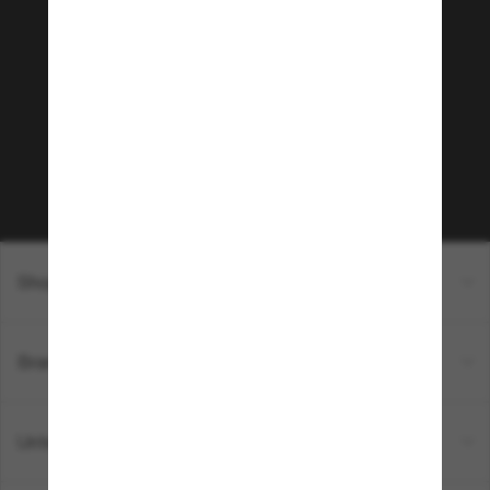
Tritt der Sunglass Hut-
Community bei!
Möchtest du Zugang zu VIP-Events, exklusiven
Empfehlungen und Angeboten wie € 10 Rabatt*
auf deinen nächsten Einkauf? Abonniere unseren
Newsletter *Es gelten unsere AGB
Subscribe!
Shopping online
Brands
Unternehmen