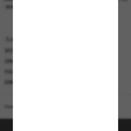
NUR ONLINE
NUR ONLINE
Anzeigen nach
SPORTLICHE SONNENBRILLEN
OAKLEY SONNENBRILLEN
POLARISIERTE SONNENBRILLEN
EINE ZWEITE DAZU UND SPAREN
Homepage
/
Oakley
/
Wire Tap 2.0