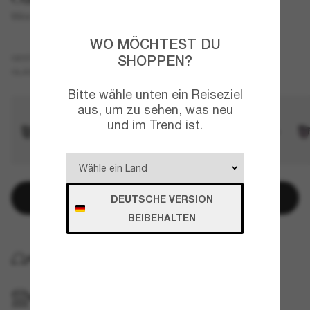
Wire Tap 2.0
WO MÖCHTEST DU
Grau
GESTELL
SHOPPEN?
Braun
Polarisiert
GLÄSER
Bitte wähle unten ein Reiseziel
aus, um zu sehen, was neu
und im Trend ist.
In den Warenkorb
DEUTSCHE VERSION
BEIBEHALTEN
KOSTENLOSE LIEFERUNG NACH HAUSE
IM GESCHÄFT ABHOLEN