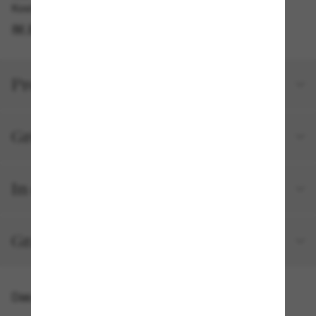
Kostenlose Abholung verfügbar
IM STORE FINDEN
Produktdetails
Größe und Passform
In deiner Bestellung inbegriffen
Gratisversand und -Retouren
Das könnte dir auch gefallen