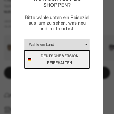
SHOPPEN?
Split Time
NUR ONLINE
Bitte wähle unten ein Reiseziel
Violett
GESTELL
aus, um zu sehen, was neu
Braun
GLÄSER
und im Trend ist.
DEUTSCHE VERSION
BEIBEHALTEN
In den Warenkorb
KOSTENLOSE LIEFERUNG NACH HAUSE
IM GESCHÄFT ABHOLEN