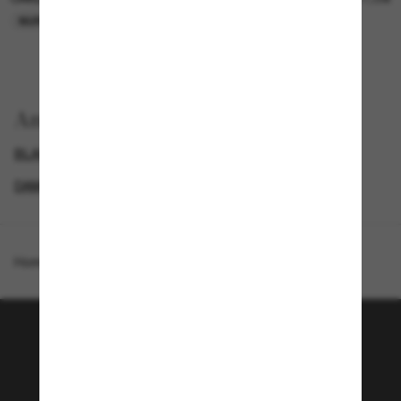
NUR ONLINE
NUR ONLINE
Anzeigen nach
BLACK FRIDAY WEEK - BIS ZU -50%
GENDER
DAMEN SONNENBRILLEN
SECONDPAIR
Homepage
/
Oakley
/
Split Time
Tritt der Sunglass Hut-
Community bei!
Möchtest du Zugang zu VIP-Events, exklusiven