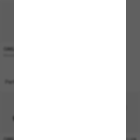
OAKLEY
193,00€
Masseter
Perfekte Accessoires
OAKLEY
OAKLEY
11,00€
11,00€