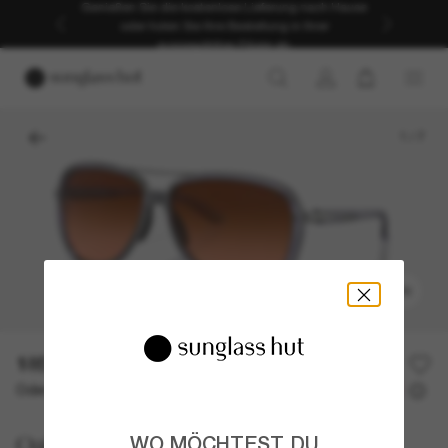
Genießen Sie die kostenlose Lieferung nach Hause
oder holen Sie Ihre Bestellung in Ihrer
ausgewählten Filiale ab.
1
/
7
ANPROBIEREN
185,00€
Oder 3 Raten ab
0% effektiver Jahreszins mit
61,67 €
Oakley
WO MÖCHTEST DU