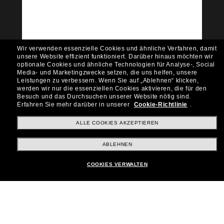
Empfehlungen und Angeboten wie € 10 Rabatt*
auf deinen nächsten Einkauf? Abonniere unseren
Newsletter *Es gelten unsere AGB
Subscribe!
Wir verwenden essenzielle Cookies und ähnliche Verfahren, damit
unsere Website effizient funktioniert.
Darüber hinaus möchten wir
optionale Cookies und ähnliche Technologien für Analyse-, Social
Media- und Marketingzwecke setzen, die uns helfen, unsere
Leistungen zu verbessern.
Wenn Sie auf „Ablehnen“ klicken,
werden wir nur die essenziellen Cookies aktivieren, die für den
Shopping online
Besuch und das Durchsuchen unserer Website nötig sind.
Erfahren Sie mehr darüber in unserer
Cookie-Richtlinie
.
ALLE COOKIES AKZEPTIEREN
Brands
ABLEHNEN
Unternehmen
COOKIES VERWALTEN
Kundenservice