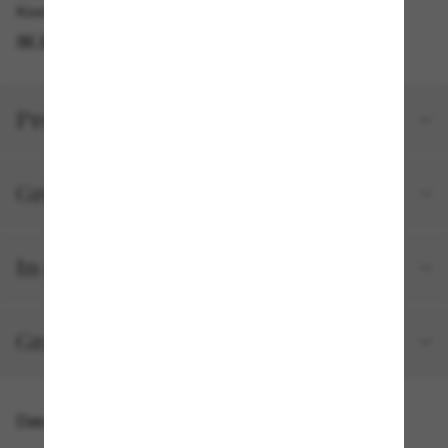
Kostenlose Abholung am selben Tag verfügbar
IM STORE FINDEN
Produktdetails
Größe und Passform
In deiner Bestellung inbegriffen
Gratisversand und -Retouren
Das könnte dir auch gefallen