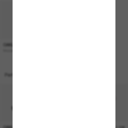
OAKLEY
193,00€
Masseter
Perfekte Accessoires
OAKLEY
OAKLEY
11,00€
11,00€