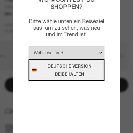
SHOPPEN?
OO4065 Neo Jacket®
NEU
Bitte wähle unten ein Reiseziel
Grau
GESTELL
aus, um zu sehen, was neu
Schwarz
Polarisiert
GLÄSER
und im Trend ist.
DEUTSCHE VERSION
BEIBEHALTEN
In den Warenkorb
KOSTENLOSE LIEFERUNG NACH HAUSE
IM GESCHÄFT ABHOLEN