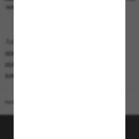
NUR ONLINE
NUR ONLINE
Anzeigen nach
GENDER
NEUZUGÄNGE FÜR HERREN
DESIGNER-SONNENBRILLENMARKEN
SUNGLASSES BRANDS
Homepage
/
Oakley
/
OO4065 Neo Jacket®
Tritt der Sunglass Hut-