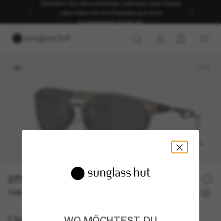
Genießen Sie die kostenlose Lieferung nach Hause
oder holen Sie Ihre Bestellung in Ihrer
ausgewählten Filiale ab.
1
/
7
ANPROBIEREN
277,00€
Oder 3 Raten ab
0% effektiver Jahreszins mit
92,33 €
Oakley
WO MÖCHTEST DU