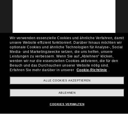
Community bei!
Möchtest du Zugang zu VIP-Events, exklusiven
Empfehlungen und Angeboten wie € 10 Rabatt*
auf deinen nächsten Einkauf? Abonniere unseren
Newsletter *Es gelten unsere AGB
Subscribe!
Wir verwenden essenzielle Cookies und ähnliche Verfahren, damit
unsere Website effizient funktioniert.
Darüber hinaus möchten wir
optionale Cookies und ähnliche Technologien für Analyse-, Social
Media- und Marketingzwecke setzen, die uns helfen, unsere
Leistungen zu verbessern.
Wenn Sie auf „Ablehnen“ klicken,
werden wir nur die essenziellen Cookies aktivieren, die für den
Shopping online
Besuch und das Durchsuchen unserer Website nötig sind.
Erfahren Sie mehr darüber in unserer
Cookie-Richtlinie
.
ALLE COOKIES AKZEPTIEREN
Brands
ABLEHNEN
Unternehmen
COOKIES VERWALTEN
Kundenservice