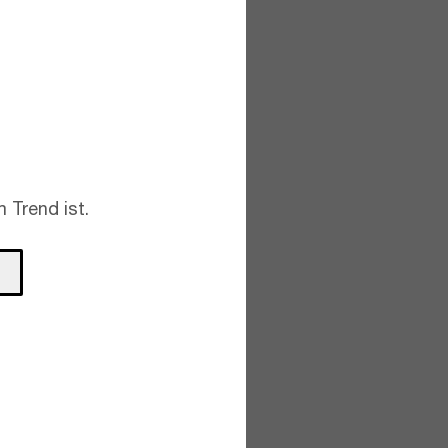
 Trend ist.